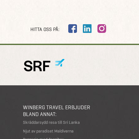
HITTA OSS PÅ:
WINBERG TRAVEL ERBJUDER
BLAND ANNAT:
Skräddarsydd resa till Sri Lanka
Njut av paradiset Maldiverna