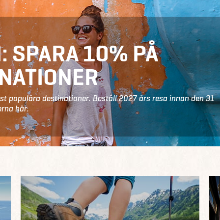
I: SPARA 10% PÅ
INATIONER
st populära destinationer. Beställ 2027 års resa innan den 31
erna här
.