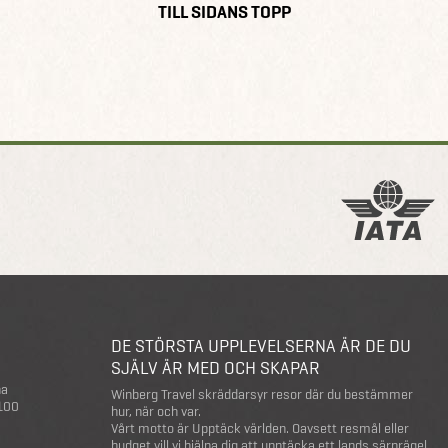
TILL SIDANS TOPP
DE STÖRSTA UPPLEVELSERNA ÄR DE DU
SJÄLV ÄR MED OCH SKAPAR
na
Winberg Travel skräddarsyr resor där du bestämmer
 100
hur, när och var.
Vårt motto är Upptäck världen. Oavsett resmål eller
budget vill vi hjälpa dig att upptäcka ett lands särprägel