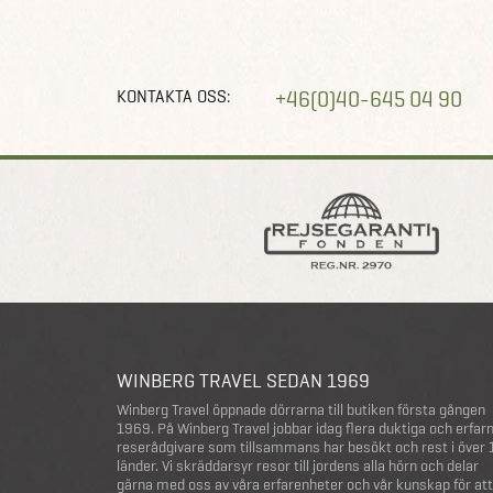
KONTAKTA OSS:
+46(0)40-645 04 90
WINBERG TRAVEL SEDAN 1969
Winberg Travel öppnade dörrarna till butiken första gången
1969. På Winberg Travel jobbar idag flera duktiga och erfar
reserådgivare som tillsammans har besökt och rest i över
länder. Vi skräddarsyr resor till jordens alla hörn och delar
gärna med oss av våra erfarenheter och vår kunskap för att