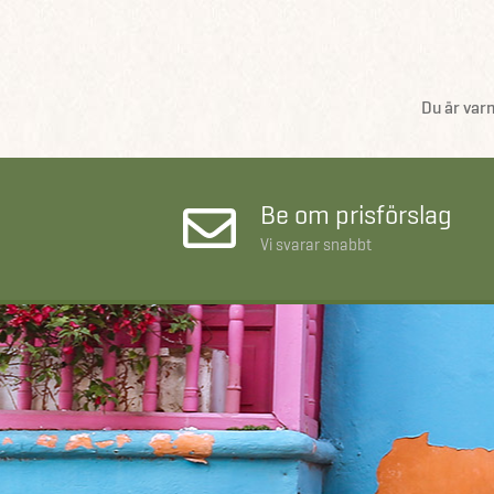
Du är var
Be om prisförslag
Vi svarar snabbt