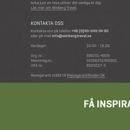
boka just en resa utöver det vanliga åt dig!
Läs mer om Winberg Travel
.
KONTAKTA OSS
Kontakta oss på telefon
+46 (0)40-645 04 90
eller på mail
info@winbergtravel.se
Vardagar:
10.00 - 16.00
Org. nr.:
556251-4009
Momsreg.nr.:
SE556251400901
IATA nr.:
8029157-3
Resegaranti ställd till
Rejsegarantifonden DK
FÅ INSPIR