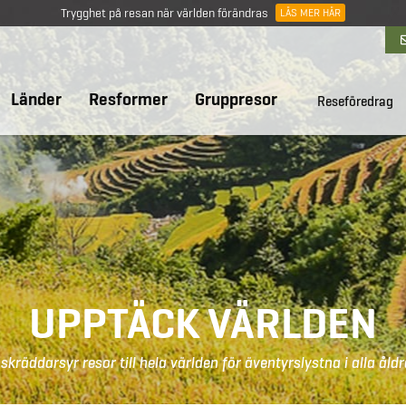
Trygghet på resan när världen förändras
LÄS MER HÄR
Länder
Resformer
Gruppresor
Reseföredrag
UPPTÄCK VÄRLDEN
 skräddarsyr resor till hela världen för äventyrslystna i alla åldr