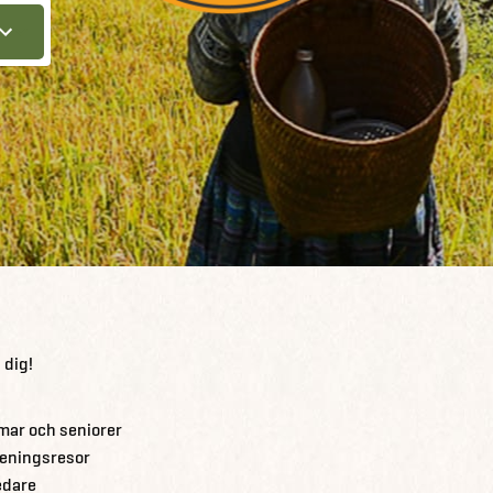
 dig!
omar och seniorer
reningsresor
edare