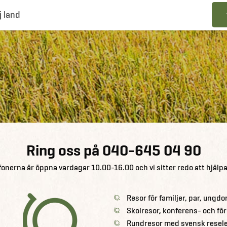
j land
Ring oss på
040-645 04 90
fonerna är öppna vardagar 10.00-16.00 och vi sitter redo att hjälpa
Resor för familjer, par, ungd
Skolresor, konferens- och fö
Rundresor med svensk resel