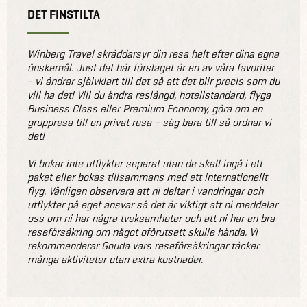
DET FINSTILTA
Winberg Travel skräddarsyr din resa helt efter dina egna
önskemål. Just det här förslaget är en av våra favoriter
- vi ändrar självklart till det så att det blir precis som du
vill ha det! Vill du ändra reslängd, hotellstandard, flyga
Business Class eller Premium Economy, göra om en
gruppresa till en privat resa – säg bara till så ordnar vi
det!
Vi bokar inte utflykter separat utan de skall ingå i ett
paket eller bokas tillsammans med ett internationellt
flyg. Vänligen observera att ni deltar i vandringar och
utflykter på eget ansvar så det är viktigt att ni meddelar
oss om ni har några tveksamheter och att ni har en bra
reseförsäkring om något oförutsett skulle hända. Vi
rekommenderar Gouda vars reseförsäkringar täcker
många aktiviteter utan extra kostnader.