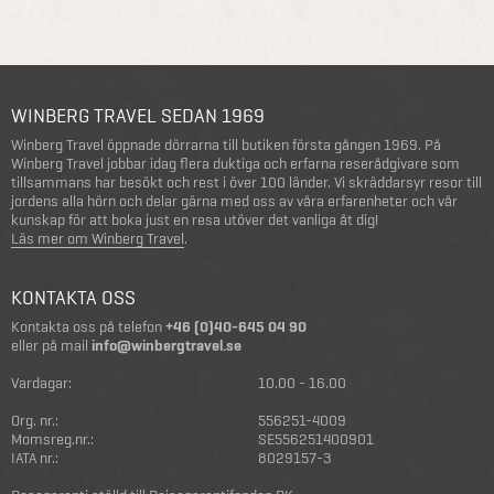
WINBERG TRAVEL SEDAN 1969
Winberg Travel öppnade dörrarna till butiken första gången 1969. På
Winberg Travel jobbar idag flera duktiga och erfarna reserådgivare som
tillsammans har besökt och rest i över 100 länder. Vi skräddarsyr resor till
jordens alla hörn och delar gärna med oss av våra erfarenheter och vår
kunskap för att boka just en resa utöver det vanliga åt dig!
Läs mer om Winberg Travel
.
KONTAKTA OSS
Kontakta oss på telefon
+46 (0)40-645 04 90
eller på mail
info@winbergtravel.se
Vardagar:
10.00 - 16.00
Org. nr.:
556251-4009
Momsreg.nr.:
SE556251400901
IATA nr.:
8029157-3