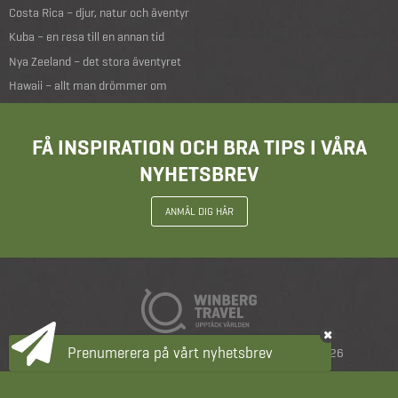
Costa Rica – djur, natur och äventyr
Kuba – en resa till en annan tid
Nya Zeeland – det stora äventyret
Hawaii – allt man drömmer om
FÅ INSPIRATION OCH BRA TIPS I VÅRA
NYHETSBREV
ANMÄL DIG HÄR
Prenumerera på vårt nyhetsbrev
Resevillkor
|
Integritetspolicy
|
copyright 2026
Prisförslag
Boka ett möte
040-645 04 90