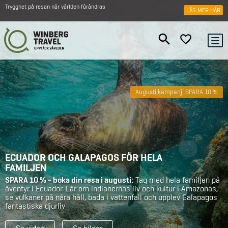
Trygghet på resan när världen förändras
LÄS MER HÄR
Augusti kampanj: SPARA 10 %
ECUADOR OCH GALAPAGOS FÖR HELA
FAMILJEN
SPARA 10 % - boka din resa i augusti:
Tag med hela familjen på
äventyr i Ecuador. Lär om indianernas liv och kultur i Amazonas,
se vulkaner på nära håll, bada i vattenfall och upplev Galapagos
fantastiska djurliv