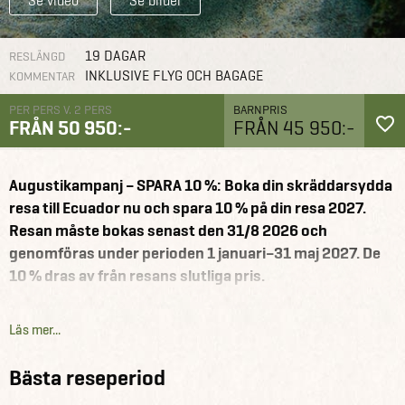
Se video
Se bilder
19 DAGAR
RESLÄNGD
INKLUSIVE FLYG OCH BAGAGE
KOMMENTAR
PER PERS V. 2 PERS
BARNPRIS
FRÅN 50 950:-
FRÅN 45 950:-
Ecuador och
Augustikampanj – SPARA 10 %: Boka din skräddarsydda
Galapagos
Reseförslag
Ecuador och Galapagos för hela
familjen
resa till Ecuador nu och spara 10 % på din resa 2027.
Resan måste bokas senast den 31/8 2026 och
genomföras under perioden 1 januari–31 maj 2027. De
10 % dras av från resans slutliga pris.
Resan börjar med ett par dagar i Quito där det finns gott
Läs mer...
om tid att utforska staden på egen hand. Härifrån åker
man så vidare till Amazonas nära byn Tena. Här har man
Bästa reseperiod
hela tre dagar på sig att utforska Amazonas djungel.