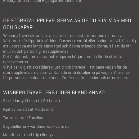
Resegaranti ställd till
Rejsegarantifonden DK
DE STÖRSTA UPPLEVELSERNA ÄR DE DU SJÄLV ÄR MED
OCH SKAPAR
Winberg Travel skräddarsyr resor där du bestämmer hur, när och var.
Vårt motto är Upptäck världen. Oavsett resmål eller budget vill vi hjälpa dig
att upptäcka ett lands särprägel och öppna stängda dörrar, så att du får
en unik och personlig reseupplevelse.
Det är där asfalten slutar och stigarna börjar som du får de största
upplevelserna.
Vi hjälper dig att skräddarsy just din drömresa – att bana vägen för de
stora upplevelserna som väntar i de små detaljerna på vägen. Vi brinner
för personlig service - och finns där för dig före, under och efter resan.
WINBERG TRAVEL ERBJUDER BLAND ANNAT:
Skräddarsydd resa till Sri Lanka
Njut av paradiset Maldiverna
Tanzania med Zanzibar
Seychellerna – världens vackraste öar
Mauritius – road trip eller lyx