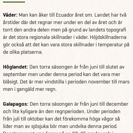
Från Tena åker du vidare till den trevliga staden Baños
Väder:
Man kan åker till Ecuador året om. Landet har två
som är känd för sina varma källor vilka upplevs bäst vid La
årstider där det regnar mer under en del av året och är
Piscina de la Virgen. Resan fortsätter till Riobamba som
torrt den andra delen men på grund av landets topografi
ligger vid foten av den 6310 meter höga vulkanen
är det stora regionala skillnader i väder. Höjdskillnaderna
Chimborazo. Här finns gott om tid att utforska den vackra
gör också att det kan vara stora skillnader i temperatur på
naturen till fots eller under en cykeltur. Från Riobamba
de olika platserna.
går turen vidare till Cuenca. Staden har ett vackert
historiskt centrum och är på UNESCO:s världsarvslista.
Höglandet:
Den torra säsongen är från juni till slutet av
Hör finns möjlighet att göra en dagstur till inkaruinerna
september men under denna period kan det vara mer
Ingapirca eller bara strosa runt bland stadens marknader
blåsigt. Det är mer vindstilla i perioden november till mars
och söta butiker.
men i gengäld mer regn.
Du fortsätter från Cuenca till Guayaquil med stopp på ett
Galapagos:
Den torra säsongen är från juni till december
kakaoplantage där man kan lära sig allt om den läckra
och lite kyligare än den regnperioden. Under perioden
drycken och dess historia. Nästa dag reser man så vidare
från juli till oktober kan det förekomma höga vågor så
ut till Galapagos med en veckas ö-luffning på öarna San
lider man av sjösjuka bör man undvika denna period.
Cristóbal och Santa Cruz. Det finns massor av tid att