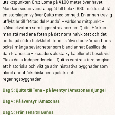
utsiktspunkten Cruz Loma på 4100 meter över havet.
Man kan sedan vandra uppåt till hela 4 680 m.ö.h. och få
en storslagen vy över Quito med omnejd. En annan trevlig
utflykt är till ”Mitad del Mundo” – världens mittpunkt –
själva ekvatorn som ligger strax norr om Quito. Här kan
man stå med ena foten på det norra halvklotet och det
andra på södra halvklotet. Inne i själva stadskärnan finns
också många sevärdheter som bland annat Basilica de
San Francisco – Ecuadors äldsta kyrka eller ett besök vid
Plaza de la Independencia – Quitos centrala torg omgivet
att historiska och viktiga administrativa byggnader som
bland annat ärkebiskopens palats och
regeringsbyggnaden.
Dag 3: Quito till Tena – på äventyr i Amazonas djungel
Dag 4: På äventyr i Amazonas
Dag 5: Från Tena till Baños