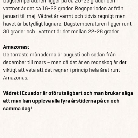
Dagstemperaturen ligger på ca 20-25 grader och i
utforska djurlivet och den vackra naturen på egen hand.
vattnet är det ca 16-22 grader. Regnperioden är från
Hyr snorklingsutrustning och simma bland lekfulla
januari till maj. Vädret är varmt och tidvis regnigt men
sjölejon eller cykla till någon av öarnas stränder där man
havet är betydligt lugnare. Dagstemperaturen ligger runt
på nära hand kan uppleva jättesköldpaddor, fåglar,
30 grader och i vattnet är det mellan 22-28 grader.
iguaner och många andra av de karakteristiska och unika
djur som lever här på Galapagosöarna.
Amazonas:
De torraste månaderna är augusti och sedan från
Se alla våra andra fantastiska reseförslag för Ecuador &
december till mars – men då det är en regnskog är det
Galapagos här.
viktigt att veta att det regnar i princip hela året runt i
Praktisk information om Ecuador.
Amazonas.
Vädret i Ecuador är oförutsägbart och man brukar säga
att man kan uppleva alla fyra årstiderna på en och
samma dag!