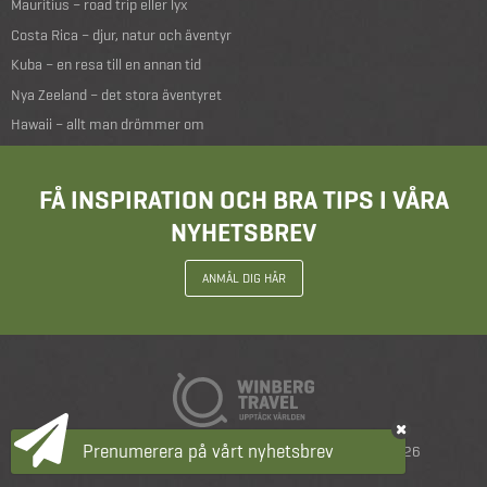
Mauritius – road trip eller lyx
Costa Rica – djur, natur och äventyr
Kuba – en resa till en annan tid
Nya Zeeland – det stora äventyret
Hawaii – allt man drömmer om
FÅ INSPIRATION OCH BRA TIPS I VÅRA
NYHETSBREV
ANMÄL DIG HÄR
Prenumerera på vårt nyhetsbrev
Resevillkor
|
Integritetspolicy
|
copyright 2026