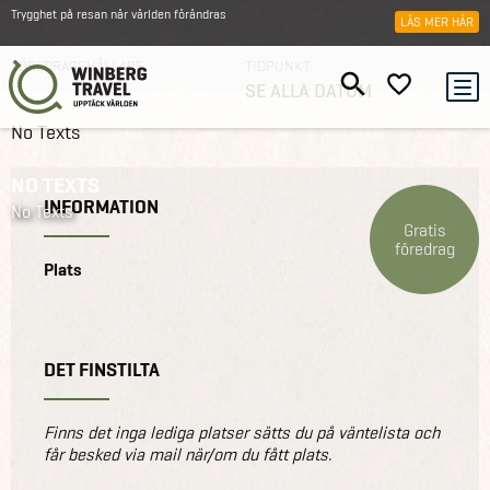
Trygghet på resan när världen förändras
LÄS MER HÄR
FÖREDRAGSHÅLLARE
TIDPUNKT
SE ALLA DATUM
Reseföredrag
Resekvällar
Mauritius | Malmö
No Texts
NO TEXTS
INFORMATION
No Texts
Gratis
föredrag
Plats
DET FINSTILTA
Finns det inga lediga platser sätts du på väntelista och
får besked via mail när/om du fått plats.