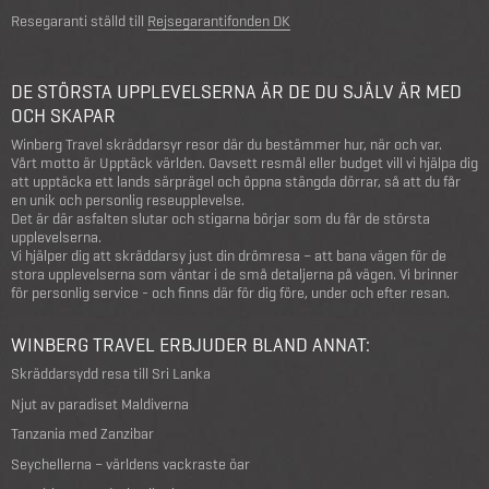
Resegaranti ställd till
Rejsegarantifonden DK
DE STÖRSTA UPPLEVELSERNA ÄR DE DU SJÄLV ÄR MED
OCH SKAPAR
Winberg Travel skräddarsyr resor där du bestämmer hur, när och var.
Vårt motto är Upptäck världen. Oavsett resmål eller budget vill vi hjälpa dig
att upptäcka ett lands särprägel och öppna stängda dörrar, så att du får
en unik och personlig reseupplevelse.
Det är där asfalten slutar och stigarna börjar som du får de största
upplevelserna.
Vi hjälper dig att skräddarsy just din drömresa – att bana vägen för de
stora upplevelserna som väntar i de små detaljerna på vägen. Vi brinner
för personlig service - och finns där för dig före, under och efter resan.
WINBERG TRAVEL ERBJUDER BLAND ANNAT:
Skräddarsydd resa till Sri Lanka
Njut av paradiset Maldiverna
Tanzania med Zanzibar
Seychellerna – världens vackraste öar