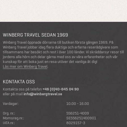
WINBERG TRAVEL SEDAN 1969
Winberg Travel öppnade dörrarna till butiken första gången 1969. På
Winberg Travel jobbar idag flera duktiga och erfarna reserådgivare som
tillsammans har besökt och rest i över 100 länder. Vi skräddarsyr resor till
jordens alla hörn och delar gärna med oss av våra erfarenheter och vår
kunskap för att boka just en resa utöver det vanliga åt dig!
Läs mer om Winberg Travel
.
KONTAKTA OSS
Kontakta oss på telefon
+46 (0)40-645 04 90
eller på mail
info@winbergtravel.se
Vardagar:
10.00 - 16.00
Org. nr.:
556251-4009
Momsreg.nr.:
SE556251400901
IATA nr.:
8029157-3