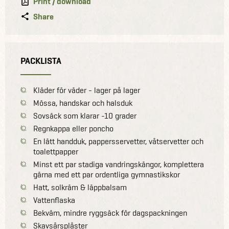
Print / download
Share
PACKLISTA
Kläder för väder - lager på lager
Mössa, handskar och halsduk
Sovsäck som klarar -10 grader
Regnkappa eller poncho
En lätt handduk, pappersservetter, våtservetter och
toalettpapper
Minst ett par stadiga vandringskängor, komplettera
gärna med ett par ordentliga gymnastikskor
Hatt, solkräm & läppbalsam
Vattenflaska
Bekväm, mindre ryggsäck för dagspackningen
Skavsårsplåster