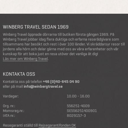
WINBERG TRAVEL SEDAN 1969
Winberg Travel öppnade dörrarna till butiken första gången 1969. På
Winberg Travel jobbar idag flera duktiga och erfarna reserådgivare som
tillsammans har besökt och rest i över 100 länder. Vi skräddarsyr resor till
jordens alla hörn och delar gärna med oss av våra erfarenheter och vår
kunskap för att boka just en resa utöver det vanliga åt dig!
Läs mer om Winberg Travel
.
KONTAKTA OSS
Kontakta oss på telefon
+46 (0)40-645 04 90
eller på mail
info@winbergtravel.se
Vardagar:
10.00 - 16.00
Org. nr.:
556251-4009
Momsreg.nr.:
SE556251400901
IATA nr.:
8029157-3
Resegaranti ställd till
Rejsegarantifonden DK