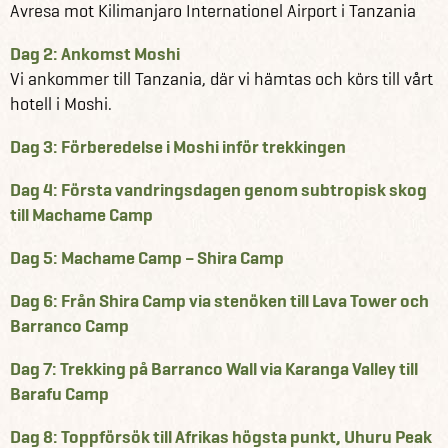
Allt ingår –
tält, måltider, bärare och kockar – du bär
Avresa mot Kilimanjaro Internationel Airport i Tanzania
bara din dagsryggsäck
Dag 2: Ankomst Moshi
Vi ankommer till Tanzania, där vi hämtas och körs till vårt
Vi sover i tält under stjärnorna och njuter av vällagad mat
hotell i Moshi.
mitt i vildmarken. Varje dag bjuder på nya vyer och
utmaningar – från frodig regnskog till karga stenöknar
Dag 3: Förberedelse i Moshi inför trekkingen
och dramatiska klippformationer. Det är en fysisk och
mental resa som belönas med utsikter du aldrig glömmer.
Dag 4: Första vandringsdagen genom subtropisk skog
till Machame Camp
Trots att du endast bär din dagsryggsäck när du deltar i en
Dag 5: Machame Camp – Shira Camp
aktiv gruppresa med svensk reseledare hos Winberg
Travel, är det alltid smart att planera i förväg. Här kan du
Dag 6: Från Shira Camp via stenöken till Lava Tower och
läsa mer om
Barranco Camp
våra bästa tips till din packningslista och tips inför din
resa.
Dag 7: Trekking på Barranco Wall via Karanga Valley till
Barafu Camp
Förläng äventyret – safari eller Zanzibar?
Vill du ha mer än bara berg? Kombinera bestigningen av
Dag 8: Toppförsök till Afrikas högsta punkt, Uhuru Peak