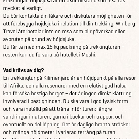
kräkningar. Höjdsjuka är ett akut tillstånd som ska tas
mycket allvarligt.
Du bör kontakta din läkare och diskutera möjligheten för
att förebygga höjdsjuka i relation till din trekking. Winberg
Travel återbetalar inte en resa som blir påverkad eller
avbruten på grund av höjdsjuka.
Du får ta med max 15 kg packning på trekkingturen –
resten kan du förvara på hotellet i Moshi.
Vad krävs av dig?
En trekkingtur på Kilimanjaro är en höjdpunkt på alla resor
till Afrika, och alla resenärer med en relativt god hälsa
kan försöka bestiga berget – det är ingen direkt klättring
involverad i bestigningen. Du ska vara i god fysisk form
och vara inställd på att träna inför turen: längre
vandringar i naturen, gärna i backar och trappor, och
eventuellt en del löpning. Det är daglige branta sträckor
och många höjdmeter i varierad terräng på turen.