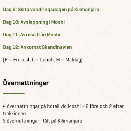
Kilimanjaro med sol och bad på Zanzibar, eller ett
Dag 9: Sista vandringsdagen på Kilimanjaro
spännande safari i Tanzanias nationalparker. Du väljer
själv hemresedatum – vi hjälper dig att planera ditt
Dag 10: Avslappning i Moshi
drömäventyr.
Dag 11: Avresa från Moshi
Det är även möjligt att skräddarsy en resa till
Kilimanjaro, när och hur det passar dig bäst.
Dag 12: Ankomst Skandinavien
Läs mer om Tanzania här
(F = Frukost, L = Lunch, M = Middag)
Övernattningar
4 övernattningar på hotell vid Moshi – 2 före och 2 efter
trekkingen
5 övernattningar i tält på Kilimanjaro