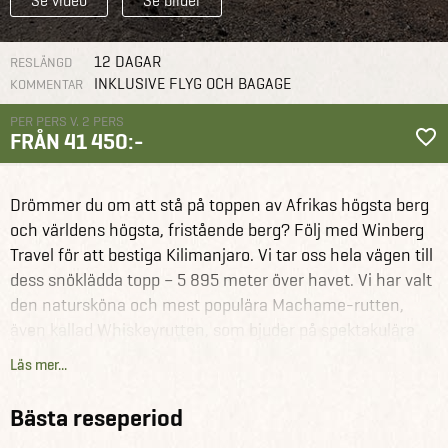
Se video
Se bilder
12 DAGAR
RESLÄNGD
INKLUSIVE FLYG OCH BAGAGE
KOMMENTAR
PER PERS V. 2 PERS
FRÅN 41 450:-
Tanzania
Drömmer du om att stå på toppen av Afrikas högsta berg
Gruppresor
Med svensk
Trek till toppen av
reseledare
Kilimanjaro
och världens högsta, fristående berg? Följ med Winberg
Travel för att bestiga Kilimanjaro. Vi tar oss hela vägen till
dess snöklädda topp – 5 895 meter över havet. Vi har valt
den natursköna och mest populära Machame-rutten,
även kallad Whiskeyrutten, som bjuder på spektakulära
vyer, varierande landskap och goda chanser att nå
Läs mer...
toppen.
Bästa reseperiod
Vår resa leds av en svensk reseledare tillsammans med