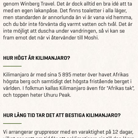
genom Winberg Travel. Det är dock alltid en bra idé att ta
med en egen lakanpåse. Det finns toaletter i alla läger,
men standarden är annorlunda än vi är vana vid hemma,
och du bör inte förvänta dig varmt vatten och tvål. Det är
inte möjligt att duscha under vandringen, så vi kan se
fram emot det när vi återvänder till Moshi.
HUR HÖGT ÄR KILIMANJARO?
Kilimanjaro är med sina 5 895 meter över havet Afrikas
högsta berg och samtidigt det högsta fristående berget i
världen. I folkmun kallas Kilimanjaro även för "Afrikas tak",
och toppen heter Uhuru Peak.
HUR LÅNG TID TAR DET ATT BESTIGA KILIMANJARO?
Vi arrangerar gruppresor med en varaktighet på 12 dagar,