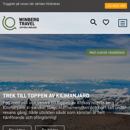
Trygghet på resan när världen förändras
LÄS MER HÄR
Med svensk reseledare
TREK TILL TOPPEN AV KILIMANJARO
Följ med oss och vandra till toppen av Afrikas högsta berg
Kilimanjaro. Vi vandrar längs Machamerutten och bor i tält under
resans gång. Både utsikten såväl som känslan är helt
hänförande och oförglömlig!