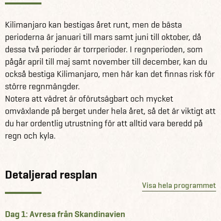
ett erfaret, lokalt team av engelsktalande guider och
bärare, även kockar. Tillsammans skapar vi en trygg,
Kilimanjaro kan bestigas året runt, men de bästa
inspirerande och minnesvärd upplevelse – från första
perioderna är januari till mars samt juni till oktober, då
steget i subtropisk skog, till den högsta punkten och
dessa två perioder är torrperioder. I regnperioden, som
soluppgången vid Uhuru Peak.
pågår april till maj samt november till december, kan du
också bestiga Kilimanjaro, men här kan det finnas risk för
Därför ska du välja Winberg Travel:
större regnmängder.
Notera att vädret är oförutsägbart och mycket
Svensk reseledare –
trygghet och stöd längs vägen
omväxlande på berget under hela året, så det är viktigt att
Machame-rutten –
den vackraste vägen till toppen
du har ordentlig utrustning för att alltid vara beredd på
med hög andel lyckade bestigningar
regn och kyla.
Professionellt team –
erfarna guider som känner
landskapet som sin egen bakficka och som håller
energinivån på topp
Detaljerad resplan
Vandring genom fem klimatzoner –
från tät regnskog
Visa hela programmet
till glaciärer och snölandskap
"Vandra högt, sov lågt"
– smart acklimatisering för
ökad chans att nå toppen
Dag 1: Avresa från Skandinavien