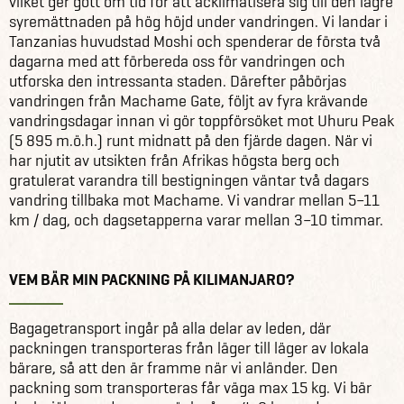
vilket ger gott om tid för att acklimatisera sig till den lägre
syremättnaden på hög höjd under vandringen. Vi landar i
Tanzanias huvudstad Moshi och spenderar de första två
dagarna med att förbereda oss för vandringen och
utforska den intressanta staden. Därefter påbörjas
vandringen från Machame Gate, följt av fyra krävande
vandringsdagar innan vi gör toppförsöket mot Uhuru Peak
(5 895 m.ö.h.) runt midnatt på den fjärde dagen. När vi
har njutit av utsikten från Afrikas högsta berg och
gratulerat varandra till bestigningen väntar två dagars
vandring tillbaka mot Machame. Vi vandrar mellan 5–11
km / dag, och dagsetapperna varar mellan 3–10 timmar.
VEM BÄR MIN PACKNING PÅ KILIMANJARO?
Bagagetransport ingår på alla delar av leden, där
packningen transporteras från läger till läger av lokala
bärare, så att den är framme när vi anländer. Den
packning som transporteras får väga max 15 kg. Vi bär