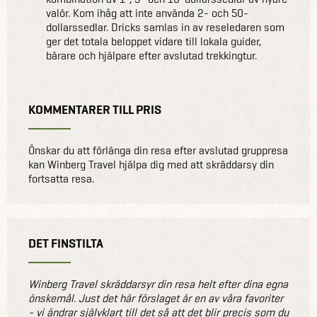
valör. Kom ihåg att inte använda 2- och 50-
dollarssedlar. Dricks samlas in av reseledaren som
ger det totala beloppet vidare till lokala guider,
bärare och hjälpare efter avslutad trekkingtur.
KOMMENTARER TILL PRIS
Önskar du att förlänga din resa efter avslutad gruppresa
kan Winberg Travel hjälpa dig med att skräddarsy din
fortsatta resa.
DET FINSTILTA
Winberg Travel skräddarsyr din resa helt efter dina egna
önskemål. Just det här förslaget är en av våra favoriter
- vi ändrar självklart till det så att det blir precis som du