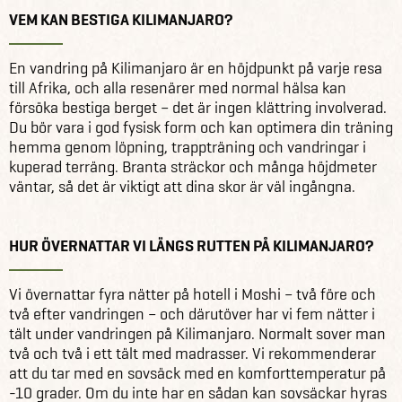
VEM KAN BESTIGA KILIMANJARO?
En vandring på Kilimanjaro är en höjdpunkt på varje resa
till Afrika, och alla resenärer med normal hälsa kan
försöka bestiga berget – det är ingen klättring involverad.
Du bör vara i god fysisk form och kan optimera din träning
hemma genom löpning, trappträning och vandringar i
kuperad terräng. Branta sträckor och många höjdmeter
väntar, så det är viktigt att dina skor är väl ingångna.
HUR ÖVERNATTAR VI LÄNGS RUTTEN PÅ KILIMANJARO?
Vi övernattar fyra nätter på hotell i Moshi – två före och
två efter vandringen – och därutöver har vi fem nätter i
tält under vandringen på Kilimanjaro. Normalt sover man
två och två i ett tält med madrasser. Vi rekommenderar
att du tar med en sovsäck med en komforttemperatur på
-10 grader. Om du inte har en sådan kan sovsäckar hyras