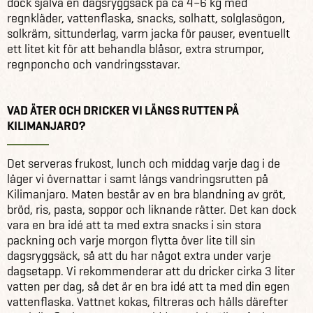
dock själva en dagsryggsäck på ca 4–6 kg med
regnkläder, vattenflaska, snacks, solhatt, solglasögon,
solkräm, sittunderlag, varm jacka för pauser, eventuellt
ett litet kit för att behandla blåsor, extra strumpor,
regnponcho och vandringsstavar.
VAD ÄTER OCH DRICKER VI LÄNGS RUTTEN PÅ
KILIMANJARO?
Det serveras frukost, lunch och middag varje dag i de
läger vi övernattar i samt längs vandringsrutten på
Kilimanjaro. Maten består av en bra blandning av gröt,
bröd, ris, pasta, soppor och liknande rätter. Det kan dock
vara en bra idé att ta med extra snacks i sin stora
packning och varje morgon flytta över lite till sin
dagsryggsäck, så att du har något extra under varje
dagsetapp. Vi rekommenderar att du dricker cirka 3 liter
vatten per dag, så det är en bra idé att ta med din egen
vattenflaska. Vattnet kokas, filtreras och hälls därefter