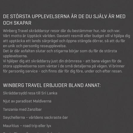
DE STÖRSTA UPPLEVELSERNA ÄR DE DU SJÄLV ÄR MED
OCH SKAPAR
Winberg Travel skräddarsyr resor där du bestämmer hur, när och var.
Vårt motto är Upptäck världen. Oavsett resmål eller budget vill vi hjälpa dig
att upptäcka ett lands särprägel och öppna stängda dörrar, så att du får
en unik och personlig reseupplevelse.
Det är där asfalten slutar och stigarna börjar som du får de största
upplevelserna.
Vi hjälper dig att skräddarsy just din drömresa – att bana vägen för de
stora upplevelserna som väntar i de små detaljerna på vägen. Vi brinner
för personlig service - och finns där för dig före, under och efter resan.
WINBERG TRAVEL ERBJUDER BLAND ANNAT:
Skräddarsydd resa till Sri Lanka
Njut av paradiset Maldiverna
Tanzania med Zanzibar
Seychellerna – världens vackraste öar
Mauritius – road trip eller lyx