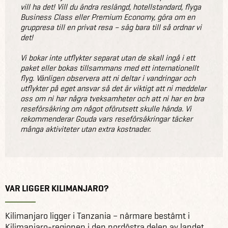
vill ha det! Vill du ändra reslängd, hotellstandard, flyga
Business Class eller Premium Economy, göra om en
gruppresa till en privat resa – säg bara till så ordnar vi
det!
Vi bokar inte utflykter separat utan de skall ingå i ett
paket eller bokas tillsammans med ett internationellt
flyg. Vänligen observera att ni deltar i vandringar och
utflykter på eget ansvar så det är viktigt att ni meddelar
oss om ni har några tveksamheter och att ni har en bra
reseförsäkring om något oförutsett skulle hända. Vi
rekommenderar Gouda vars reseförsäkringar täcker
många aktiviteter utan extra kostnader.
VAR LIGGER KILIMANJARO?
Kilimanjaro ligger i Tanzania – närmare bestämt i
Kilimanjaro-regionen i den nordöstra delen av landet,