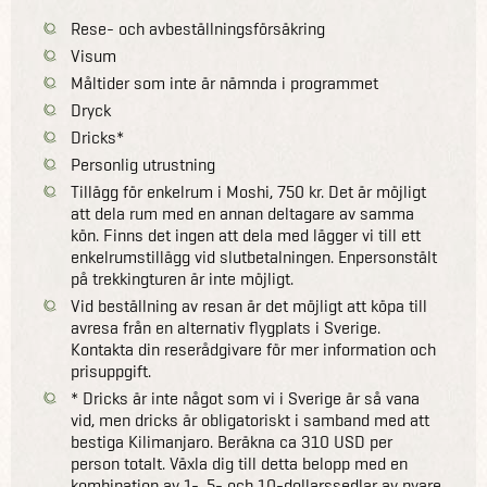
Rese- och avbeställningsförsäkring
Visum
Måltider som inte är nämnda i programmet
Dryck
Dricks*
Personlig utrustning
Tillägg för enkelrum i Moshi, 750 kr. Det är möjligt
att dela rum med en annan deltagare av samma
kön. Finns det ingen att dela med lägger vi till ett
enkelrumstillägg vid slutbetalningen. Enpersonstält
på trekkingturen är inte möjligt.
Vid beställning av resan är det möjligt att köpa till
avresa från en alternativ flygplats i Sverige.
Kontakta din reserådgivare för mer information och
prisuppgift.
* Dricks är inte något som vi i Sverige är så vana
vid, men dricks är obligatoriskt i samband med att
bestiga Kilimanjaro. Beräkna ca 310 USD per
person totalt. Växla dig till detta belopp med en
kombination av 1-, 5- och 10-dollarssedlar av nyare