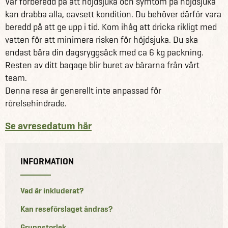
Var förberedd på att höjdsjuka och symtom på höjdsjuka
kan drabba alla, oavsett kondition. Du behöver därför vara
beredd på att ge upp i tid. Kom ihåg att dricka rikligt med
vatten för att minimera risken för höjdsjuka. Du ska
endast bära din dagsryggsäck med ca 6 kg packning.
Resten av ditt bagage blir buret av bärarna från vårt
team.
Denna resa är generellt inte anpassad för
rörelsehindrade.
Se avresedatum här
INFORMATION
Vad är inkluderat?
Kan reseförslaget ändras?
Gruppstorlek