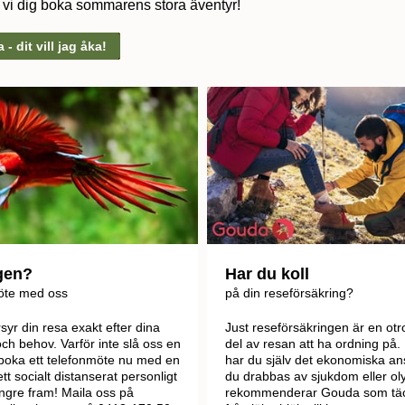
r vi dig boka sommarens stora äventyr!
- dit vill jag åka!
gen?
Har du koll
öte med oss
på din reseförsäkring?
syr din resa exakt efter dina
Just reseförsäkringen är en otrol
h behov. Varför inte slå oss en
del av resan att ha ordning på.
 boka ett telefonmöte nu med en
har du själv det ekonomiska a
ett socialt distanserat personligt
du drabbas av sjukdom eller oly
ängre fram! Maila oss på
rekommenderar Gouda som täck