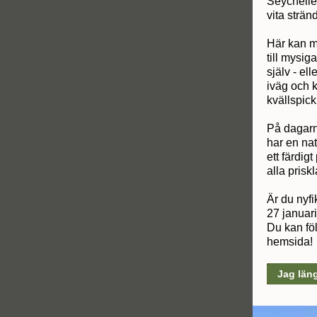
Seycheller
vita strän
Här kan ma
till mysig
själv - el
iväg och 
kvällspick
På dagarn
har en nat
ett färdig
alla priskl
Är du nyf
27 januari
Du kan föl
hemsida!
Jag läng