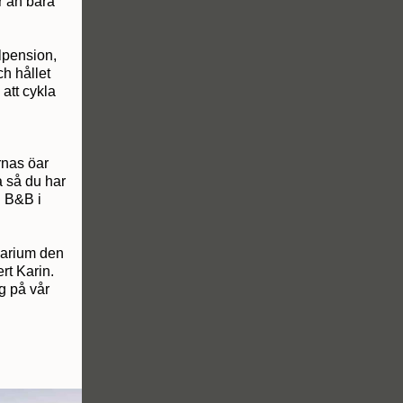
r än bara
elpension,
h hållet
 att cykla
rnas öar
a så du har
h B&B i
narium den
rt Karin.
g på vår