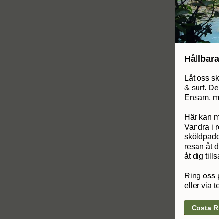
Hållbara
Låt oss sk
& surf. De
Ensam, med
Här kan m
Vandra i 
sköldpaddo
resan åt d
åt dig til
Ring oss p
eller via t
Costa Ri