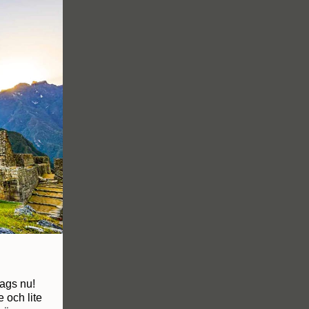
dags nu!
 och lite