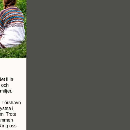
t lilla
- och
miljer.
ga Tórshavn
ystna i
m. Trots
trömmen
Ring oss