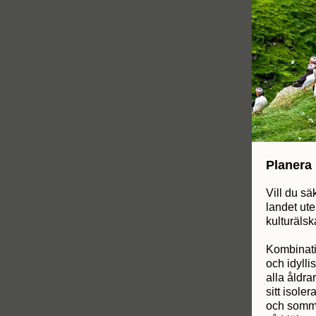
Planera 
Vill du s
landet ute
kulturälsk
Kombinatio
och idylli
alla åldra
sitt isole
och somma