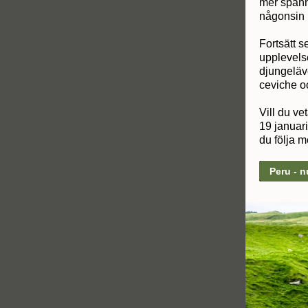
mer spänna
någonsin 
Fortsätt s
upplevels
djungeläv
ceviche oc
Vill du ve
19 januar
du följa m
Peru - n