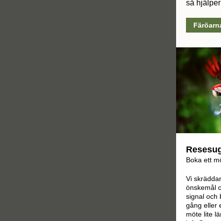
så hjälpe
Färöarna 
Resesu
Boka ett m
Vi skräddar
önskemål oc
signal och
gång eller 
möte lite l