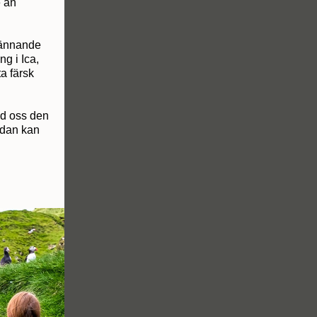
e än
spännande
g i Ica,
a färsk
ed oss den
edan kan