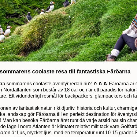
sommarens coolaste resa till fantastiska Färöarna
äkra sommarens coolaste äventyr redan nu? 🐧🐧🐧 Färöarna är de
 i Nordatlanten som består av 18 öar och är ett paradis för natur
are. Ett vidunderligt resmål för backpackers, glampackers och fa
nen av fantastisk natur, rikt djurliv, historia och kultur, charmi
ska landskap gör Färöarna till en perfekt destination för äventyrsl
r! Man kan besöka Färöarna året runt då varje årstid har sin char
rade läge i norra Atlanten är klimatet relativt milt tack vare Golfs
ren är ljus, mycket ljus, med en temperatur runt 10-15 grader. 