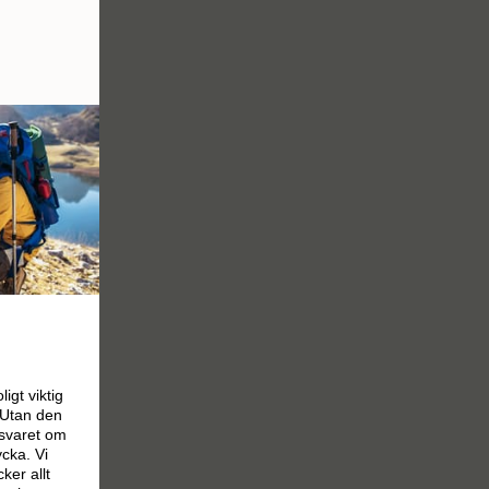
igt viktig
 Utan den
nsvaret om
cka. Vi
er allt