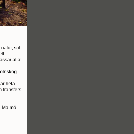
 natur, sol
ll.
assar alla!
molnskog.
kar hela
n transfers
 i Malmö