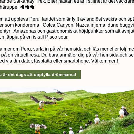
nde Salkantay Trek. Efter nästan ett år i stillhet är det vackrar
häruppe! 🦙🦙🦙
en att uppleva Peru, landet som är fyllt av andlöst vackra och 
er som kondorerna i Colca Canyon, Nazcalinjerna, dune buggyin
entyr i Amazonas och gastronomiska höjdpunkter som att avnjut
h läppja på en iskall Pisco sour.
ta mer om Peru, surfa in på vår hemsida och läs mer eller följ m
i på en virtuell resa. Du bara anmäler dig på vår hemsida och s
ed via din dator, läsplatta eller smartphone. Välkommen!
u är det dags att uppfylla drömmarna!