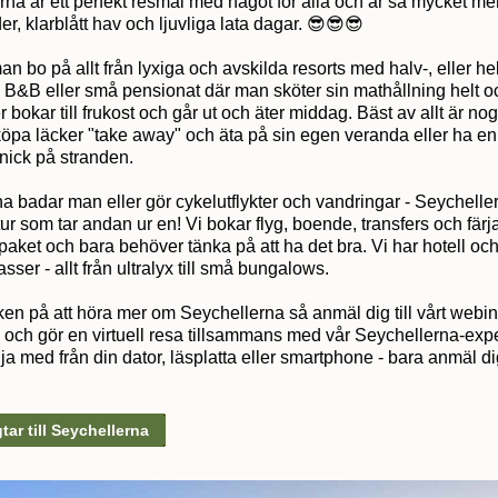
na är ett perfekt resmål med något för alla och är så mycket me
der, klarblått hav och ljuvliga lata dagar. 😎😎😎
n bo på allt från lyxiga och avskilda resorts med halv-, eller h
a B&B eller små pensionat där man sköter sin mathållning helt oc
ler bokar till frukost och går ut och äter middag. Bäst av allt är nog
köpa läcker "take away" och äta på sin egen veranda eller ha en
nick på stranden.
a badar man eller gör cykelutflykter och vandringar - Seychelle
ur som tar andan ur en! Vi bokar flyg, boende, transfers och färj
t paket och bara behöver tänka på att ha det bra. Vi har hotell oc
asser - allt från ultralyx till små bungalows.
iken på att höra mer om Seychellerna så anmäl dig till vårt webi
 och gör en virtuell resa tillsammans med vår Seychellerna-expe
ja med från din dator, läsplatta eller smartphone - bara anmäl di
tar till Seychellerna