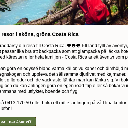
 resor i sköna, gröna Costa Rica
räddarsy din resa till Costa Rica. 🐸🐸🐸 Ett land fyllt av äventyr,
t passar lika bra att backpacka som att glampacka på läckra hote
 kärestan eller hela familjen - Costa Rica är ett äventyr som p
an göra en odyssé bland varma källor, vulkaner och dimhöljd 
regnskogen och uppleva det sällsamma djurlivet med kajmaner,
r, giftgrodor och de vackraste fjärilar man kan tänka sig. Vi bo
ig och du kan antingen göra en egen road-trip eller så bokar vi i
lsammans med utflykter, boende och flyg.
å 0413-170 50 eller boka ett möte, antingen på vårt fina kontor
elefon!
ca - när åker vi?