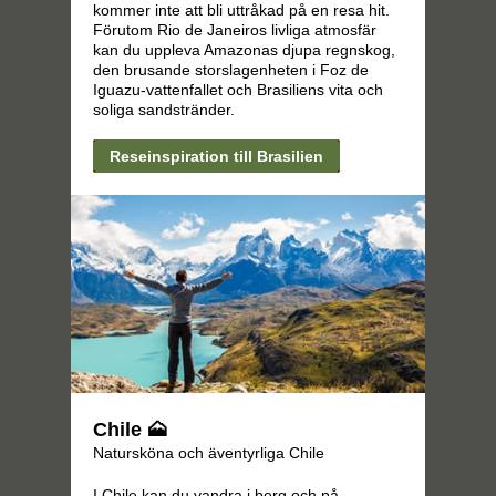
kommer inte att bli uttråkad på en resa hit.
Förutom Rio de Janeiros livliga atmosfär
kan du uppleva Amazonas djupa regnskog,
den brusande storslagenheten i Foz de
Iguazu-vattenfallet och Brasiliens vita och
soliga sandstränder.
Reseinspiration till Brasilien
Chile 🗻
Natursköna och äventyrliga Chile
I Chile kan du vandra i berg och på