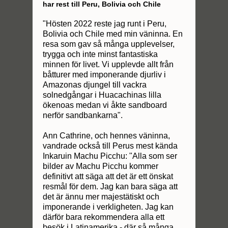
har rest till Peru, Bolivia och Chile
"Hösten 2022 reste jag runt i Peru,
Bolivia och Chile med min väninna. En
resa som gav så många upplevelser,
trygga och inte minst fantastiska
minnen för livet. Vi upplevde allt från
båtturer med imponerande djurliv i
Amazonas djungel till vackra
solnedgångar i Huacachinas lilla
ökenoas medan vi åkte sandboard
nerför sandbankarna".
Ann Cathrine, och hennes väninna,
vandrade också till Perus mest kända
Inkaruin Machu Picchu: "Alla som ser
bilder av Machu Picchu kommer
definitivt att säga att det är ett önskat
resmål för dem. Jag kan bara säga att
det är ännu mer majestätiskt och
imponerande i verkligheten. Jag kan
därför bara rekommendera alla ett
besök i Latinamerika - där så många