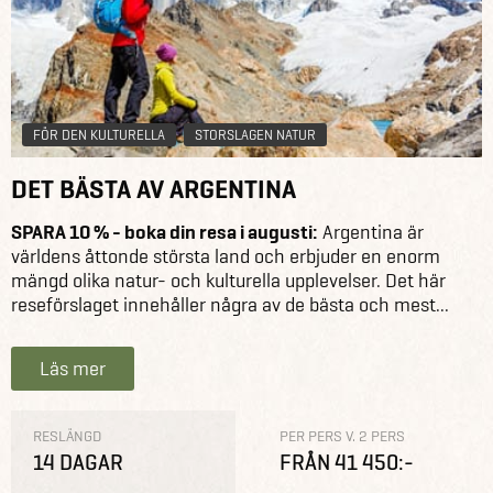
eller använda dem som en utgångspunkt för din egen
resa i Argentina.
FÖR DEN KULTURELLA
STORSLAGEN NATUR
DET BÄSTA AV ARGENTINA
SPARA 10 % - boka din resa i augusti:
Argentina är
världens åttonde största land och erbjuder en enorm
mängd olika natur- och kulturella upplevelser. Det här
reseförslaget innehåller några av de bästa och mest...
Läs mer
RESLÄNGD
PER PERS V. 2 PERS
14 DAGAR
FRÅN 41 450:-