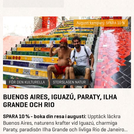
Augusti kampanj: SPARA 10 %
FÖR DEN KULTURELLA
STORSLAGEN NATUR
BUENOS AIRES, IGUAZÚ, PARATY, ILHA
GRANDE OCH RIO
SPARA 10 % - boka din resa i augusti:
Upptäck läckra
Buenos Aires, naturens krafter vid Iguazú, charmiga
Paraty, paradisön Ilha Grande och livliga Rio de Janeiro...