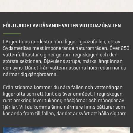
FÖLJ LJUDET AV DÅNANDE VATTEN VID IGUAZÚFALLEN
I Argentinas nordöstra hörn ligger Iguazúfallen, ett av
Sydamerikas mest imponerande naturområden. Över 250
vattenfall kastar sig ner genom regnskogen och den
största sektionen, Djävulens strupe, märks långt innan
den syns. Dånet från vattenmassorna hörs redan när du
närmar dig gångbroarna.
Från stigarna kommer du nära fallen och vattenångan
ligger ofta som ett tunt dis över området. I regnskogen
runt omkring lever tukaner, näsbjörnar och mängder av
fjärilar. Vill du komma ännu närmare finns båtturer som
kör ända fram till fallen, där det är svårt att hålla sig torr.