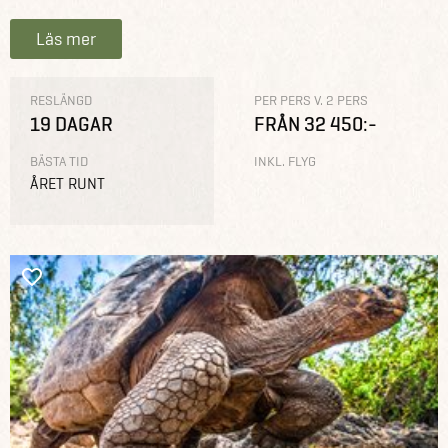
Läs mer
RESLÄNGD
PER PERS V. 2 PERS
19 DAGAR
FRÅN 32 450:-
BÄSTA TID
INKL. FLYG
ÅRET RUNT