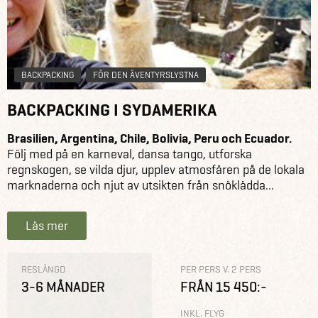
BACKPACKING
FÖR DEN ÄVENTYRSLYSTNA
BACKPACKING I SYDAMERIKA
Brasilien, Argentina, Chile, Bolivia, Peru och Ecuador.
Följ med på en karneval, dansa tango, utforska
regnskogen, se vilda djur, upplev atmosfären på de lokala
marknaderna och njut av utsikten från snöklädda...
Läs mer
RESLÄNGD
PER PERS V. 2 PERS
3-6 MÅNADER
FRÅN 15 450:-
INKL. FLYG