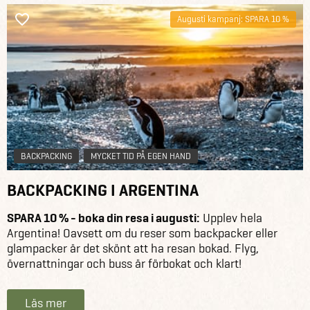
Augusti kampanj: SPARA 10 %
BACKPACKING
MYCKET TID PÅ EGEN HAND
BACKPACKING I ARGENTINA
SPARA 10 % - boka din resa i augusti:
Upplev hela
Argentina! Oavsett om du reser som backpacker eller
glampacker är det skönt att ha resan bokad. Flyg,
övernattningar och buss är förbokat och klart!
Läs mer