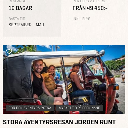
RESLÄNGD
PER PERS V. 2 PERS
16 DAGAR
FRÅN 49 450:-
BÄSTA TID
INKL. FLYG
SEPTEMBER - MAJ
FÖR DEN ÄVENTYRSLYSTNA
MYCKET TID PÅ EGEN HAND
STORA ÄVENTYRSRESAN JORDEN RUNT