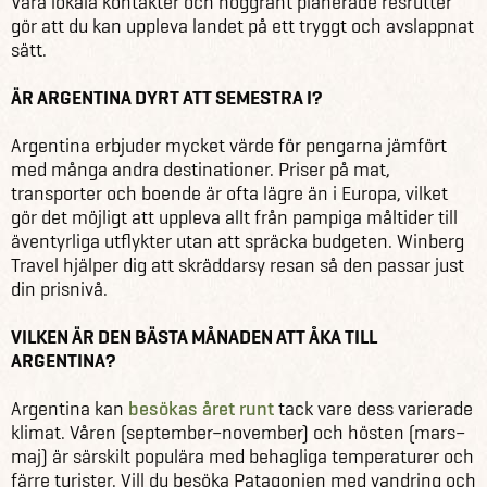
Våra lokala kontakter och noggrant planerade resrutter
gör att du kan uppleva landet på ett tryggt och avslappnat
sätt.
ÄR ARGENTINA DYRT ATT SEMESTRA I?
Argentina erbjuder mycket värde för pengarna jämfört
med många andra destinationer. Priser på mat,
transporter och boende är ofta lägre än i Europa, vilket
gör det möjligt att uppleva allt från pampiga måltider till
äventyrliga utflykter utan att spräcka budgeten. Winberg
Travel hjälper dig att skräddarsy resan så den passar just
din prisnivå.
VILKEN ÄR DEN BÄSTA MÅNADEN ATT ÅKA TILL
ARGENTINA?
Argentina kan
besökas året runt
tack vare dess varierade
klimat. Våren (september–november) och hösten (mars–
maj) är särskilt populära med behagliga temperaturer och
färre turister. Vill du besöka Patagonien med vandring och