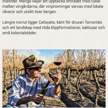
måltider. Många väljer att upptäcka området med cykel
mellan vingårdarna, där vinprovningar varvas med lokala
råvaror och utsikt över bergen.
Längre norrut ligger Cafayate, känt för druvan Torrontés
och ett landskap med röda klippformationer, kaktusar och
små kolonialstäder.