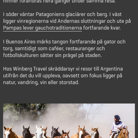
hinner förändras flera gånger under samma resa.
I söder väntar Patagoniens glaciärer och berg. I väst
ligger vinregionerna vid Andernas sluttningar och ute på
Pampas lever gauchotraditionerna
fortfarande kvar.
I Buenos Aires märks tangon fortfarande på gator och
torg, samtidigt som caféer, restauranger och
fotbollskulturen sätter sin prägel på staden.
Hos Winberg Travel skräddarsyr vi resor till Argentina
utifrån det du vill uppleva, oavsett om fokus ligger på
natur, vandring, vin eller storstad.