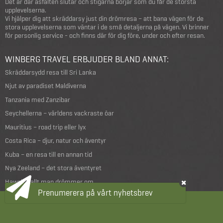
Det är där asfalten slutar och stigarna börjar som du får de största
upplevelserna.
Vi hjälper dig att skräddarsy just din drömresa – att bana vägen för de
stora upplevelserna som väntar i de små detaljerna på vägen. Vi brinner
för personlig service - och finns där för dig före, under och efter resan.
WINBERG TRAVEL ERBJUDER BLAND ANNAT:
Skräddarsydd resa till Sri Lanka
Njut av paradiset Maldiverna
Tanzania med Zanzibar
Seychellerna – världens vackraste öar
Mauritius – road trip eller lyx
Costa Rica – djur, natur och äventyr
Kuba – en resa till en annan tid
Nya Zeeland – det stora äventyret
Hawaii – allt man drömmer om
Prenumerera på vårt nyhetsbrev
FÅ INSPIRATION OCH BRA TIPS I VÅRA