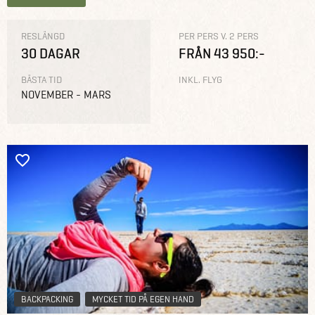
RESLÄNGD
PER PERS V. 2 PERS
30 DAGAR
FRÅN 43 950:-
BÄSTA TID
INKL. FLYG
NOVEMBER - MARS
BACKPACKING
MYCKET TID PÅ EGEN HAND