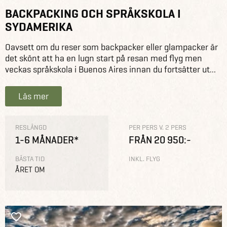
BACKPACKING OCH SPRÅKSKOLA I
SYDAMERIKA
Oavsett om du reser som backpacker eller glampacker är
det skönt att ha en lugn start på resan med flyg men
veckas språkskola i Buenos Aires innan du fortsätter ut...
Läs mer
RESLÄNGD
PER PERS V. 2 PERS
1-6 MÅNADER*
FRÅN 20 950:-
BÄSTA TID
INKL. FLYG
ÅRET OM