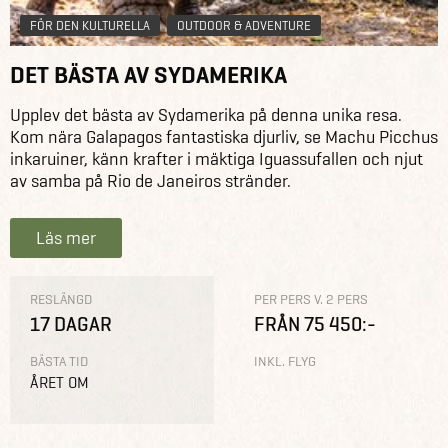
FÖR DEN KULTURELLA
OUTDOOR & ADVENTURE
DET BÄSTA AV SYDAMERIKA
Upplev det bästa av Sydamerika på denna unika resa.
Kom nära Galapagos fantastiska djurliv, se Machu Picchus
inkaruiner, känn krafter i mäktiga Iguassufallen och njut
av samba på Rio de Janeiros stränder.
Läs mer
RESLÄNGD
PER PERS V. 2 PERS
17 DAGAR
FRÅN 75 450:-
BÄSTA TID
INKL. FLYG
ÅRET OM