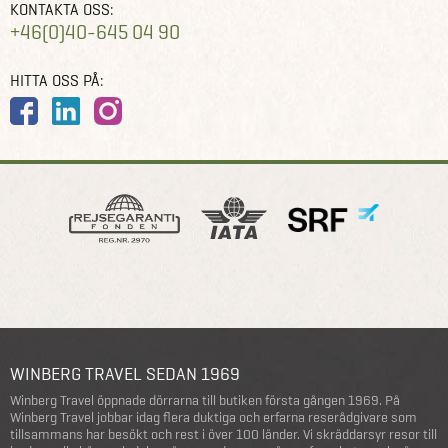
KONTAKTA OSS:
+46(0)40-645 04 90
HITTA OSS PÅ:
WINBERG TRAVEL SEDAN 1969
Winberg Travel öppnade dörrarna till butiken första gången 1969. På
Winberg Travel jobbar idag flera duktiga och erfarna reserådgivare som
tillsammans har besökt och rest i över 100 länder. Vi skräddarsyr resor till