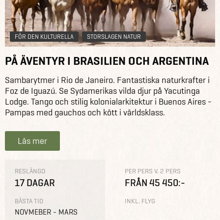
FÖR DEN KULTURELLA
STORSLAGEN NATUR
PÅ ÄVENTYR I BRASILIEN OCH ARGENTINA
Sambarytmer i Rio de Janeiro. Fantastiska naturkrafter i
Foz de Iguazú. Se Sydamerikas vilda djur på Yacutinga
Lodge. Tango och stilig kolonialarkitektur i Buenos Aires -
Pampas med gauchos och kött i världsklass.
Läs mer
RESLÄNGD
PER PERS V. 2 PERS
17 DAGAR
FRÅN 45 450:-
BÄSTA TID
INKL. FLYG
NOVMEBER - MARS