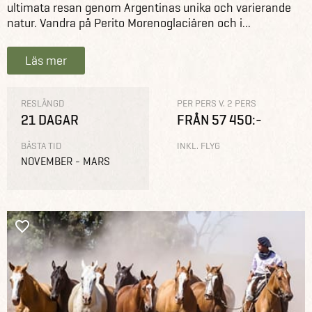
ultimata resan genom Argentinas unika och varierande
natur. Vandra på Perito Morenoglaciären och i...
Läs mer
RESLÄNGD
PER PERS V. 2 PERS
21 DAGAR
FRÅN 57 450:-
BÄSTA TID
INKL. FLYG
NOVEMBER - MARS