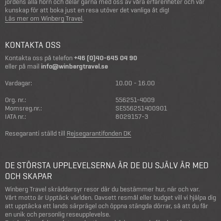
jordens alla hörn och delar gärna med oss av våra erfarenheter och vår
kunskap för att boka just en resa utöver det vanliga åt dig!
Läs mer om Winberg Travel
.
KONTAKTA OSS
Kontakta oss på telefon
+46 (0)40-645 04 90
eller på mail
info@winbergtravel.se
Vardagar:
10.00 - 16.00
Org. nr.:
556251-4009
Momsreg.nr.:
SE556251400901
IATA nr.:
8029157-3
Resegaranti ställd till
Rejsegarantifonden DK
DE STÖRSTA UPPLEVELSERNA ÄR DE DU SJÄLV ÄR MED
OCH SKAPAR
Winberg Travel skräddarsyr resor där du bestämmer hur, när och var.
Vårt motto är Upptäck världen. Oavsett resmål eller budget vill vi hjälpa dig
att upptäcka ett lands särprägel och öppna stängda dörrar, så att du får
en unik och personlig reseupplevelse.