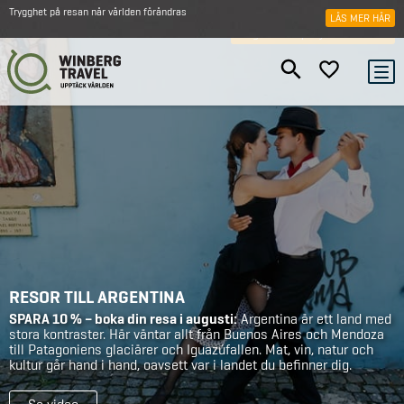
Trygghet på resan när världen förändras
LÄS MER HÄR
Augusti kampanj: SPARA 10 %
RESOR TILL ARGENTINA
SPARA 10 % – boka din resa i augusti:
Argentina är ett land med
stora kontraster. Här väntar allt från Buenos Aires och Mendoza
till Patagoniens glaciärer och Iguazúfallen. Mat, vin, natur och
kultur går hand i hand, oavsett var i landet du befinner dig.