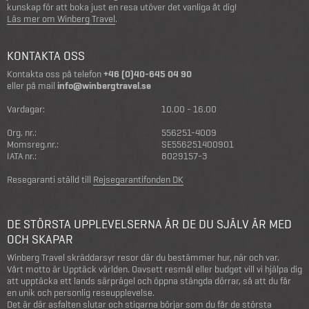
kunskap för att boka just en resa utöver det vanliga åt dig!
Läs mer om Winberg Travel
.
KONTAKTA OSS
Kontakta oss på telefon
+46 (0)40-645 04 90
eller på mail
info@winbergtravel.se
Vardagar:
10.00 - 16.00
Org. nr.:
556251-4009
Momsreg.nr.:
SE556251400901
IATA nr.:
8029157-3
Resegaranti ställd till
Rejsegarantifonden DK
DE STÖRSTA UPPLEVELSERNA ÄR DE DU SJÄLV ÄR MED
OCH SKAPAR
Winberg Travel skräddarsyr resor där du bestämmer hur, när och var.
Vårt motto är Upptäck världen. Oavsett resmål eller budget vill vi hjälpa dig
att upptäcka ett lands särprägel och öppna stängda dörrar, så att du får
en unik och personlig reseupplevelse.
Det är där asfalten slutar och stigarna börjar som du får de största