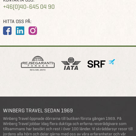
+46(0)40-645 04 90
HITTA OSS PÅ:
WINBERG TRAVEL SEDAN 1969
Winberg Travel öppnade dörrarna till butiken första gången 1969. På
Winberg Travel jobbar idag flera duktiga och erfarna reserådgivare som
tillsammans har besökt och rest i över 100 länder. Vi skräddarsyr resor till
jordens alla hörn och delar gärna med oss av våra erfarenheter och vår