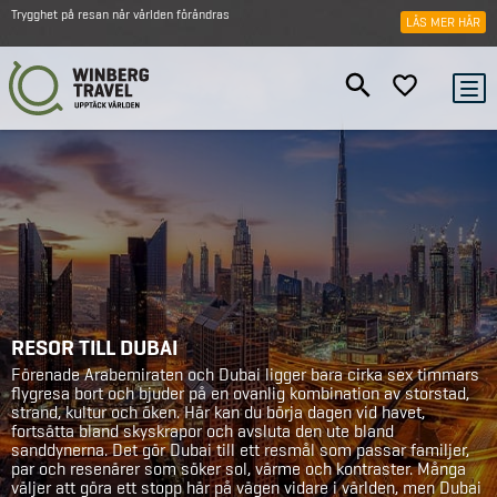
Trygghet på resan när världen förändras
LÄS MER HÄR
RESOR TILL DUBAI
Förenade Arabemiraten och Dubai ligger bara cirka sex timmars
flygresa bort och bjuder på en ovanlig kombination av storstad,
strand, kultur och öken. Här kan du börja dagen vid havet,
fortsätta bland skyskrapor och avsluta den ute bland
sanddynerna. Det gör Dubai till ett resmål som passar familjer,
par och resenärer som söker sol, värme och kontraster. Många
väljer att göra ett stopp här på vägen vidare i världen, men Dubai