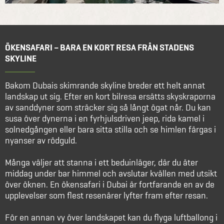
ÖKENSAFARI – BARA EN KORT RESA FRÅN STADENS
SKYLINE
Bakom Dubais skimrande skyline breder ett helt annat
landskap ut sig. Efter en kort bilresa ersätts skyskraporna
av sanddyner som sträcker sig så långt ögat når. Du kan
susa över dynerna i en fyrhjulsdriven jeep, rida kamel i
solnedgången eller bara sitta stilla och se himlen färgas i
nyanser av rödguld.
Många väljer att stanna i ett beduinläger, där du äter
middag under bar himmel och avslutar kvällen med utsikt
över öknen. En ökensafari i Dubai är fortfarande en av de
upplevelser som flest resenärer lyfter fram efter resan.
För en annan vy över landskapet kan du flyga luftballong i