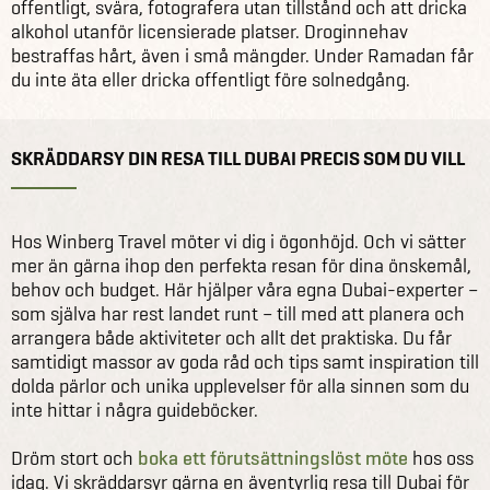
offentligt, svära, fotografera utan tillstånd och att dricka
alkohol utanför licensierade platser. Droginnehav
bestraffas hårt, även i små mängder. Under Ramadan får
du inte äta eller dricka offentligt före solnedgång.
SKRÄDDARSY DIN RESA TILL DUBAI PRECIS SOM DU VILL
Hos Winberg Travel möter vi dig i ögonhöjd. Och vi sätter
mer än gärna ihop den perfekta resan för dina önskemål,
behov och budget. Här hjälper våra egna Dubai-experter –
som själva har rest landet runt – till med att planera och
arrangera både aktiviteter och allt det praktiska. Du får
samtidigt massor av goda råd och tips samt inspiration till
dolda pärlor och unika upplevelser för alla sinnen som du
inte hittar i några guideböcker.
Dröm stort och
boka ett förutsättningslöst möte
hos oss
idag. Vi skräddarsyr gärna en äventyrlig resa till Dubai för