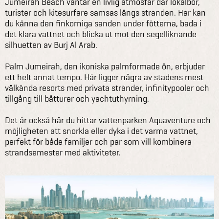
Jumeirah Beach väntar en livlig atmosfär där lokalbor,
turister och kitesurfare samsas längs stranden. Här kan
du känna den finkorniga sanden under fötterna, bada i
det klara vattnet och blicka ut mot den segelliknande
silhuetten av Burj Al Arab.
Palm Jumeirah, den ikoniska palmformade ön, erbjuder
ett helt annat tempo. Här ligger några av stadens mest
välkända resorts med privata stränder, infinitypooler och
tillgång till båtturer och yachtuthyrning.
Det är också här du hittar vattenparken Aquaventure och
möjligheten att snorkla eller dyka i det varma vattnet,
perfekt för både familjer och par som vill kombinera
strandsemester med aktiviteter.