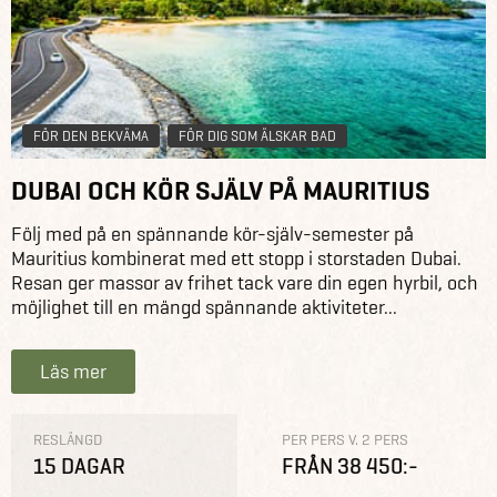
FÖR DEN BEKVÄMA
FÖR DIG SOM ÄLSKAR BAD
DUBAI OCH KÖR SJÄLV PÅ MAURITIUS
Följ med på en spännande kör-själv-semester på
Mauritius kombinerat med ett stopp i storstaden Dubai.
Resan ger massor av frihet tack vare din egen hyrbil, och
möjlighet till en mängd spännande aktiviteter...
Läs mer
RESLÄNGD
PER PERS V. 2 PERS
15 DAGAR
FRÅN 38 450:-