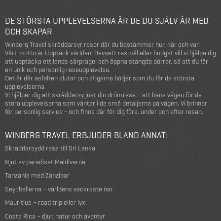
DE STÖRSTA UPPLEVELSERNA ÄR DE DU SJÄLV ÄR MED
OCH SKAPAR
Winberg Travel skräddarsyr resor där du bestämmer hur, när och var.
Vårt motto är Upptäck världen. Oavsett resmål eller budget vill vi hjälpa dig
att upptäcka ett lands särprägel och öppna stängda dörrar, så att du får
en unik och personlig reseupplevelse.
Det är där asfalten slutar och stigarna börjar som du får de största
upplevelserna.
Vi hjälper dig att skräddarsy just din drömresa – att bana vägen för de
stora upplevelserna som väntar i de små detaljerna på vägen. Vi brinner
för personlig service - och finns där för dig före, under och efter resan.
WINBERG TRAVEL ERBJUDER BLAND ANNAT:
Skräddarsydd resa till Sri Lanka
Njut av paradiset Maldiverna
Tanzania med Zanzibar
Seychellerna – världens vackraste öar
Mauritius – road trip eller lyx
Costa Rica – djur, natur och äventyr