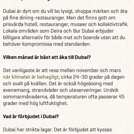
Dubai är dyrt om du vill bo lyxigt, shoppa märken och äta
på fine dining-restauranger. Men det finns gott om
prisvärda hotell, restauranger, museer och kollektivtrafik.
Lokala områden som Deira och Bur Dubai erbjuder
billigare alternativ för både mat och boende utan att du
behöver kompromissa med standarden.
Vilken månad är bäst att åka till Dubai?
Det vanligaste är att resa mellan november och mars
när klimatet är behagligt
, cirka 24–30 grader på dagen
och svalt på kvällen. Det är också högsäsong med
evenemang, strandväder och uteserveringar. Undvik
sommarmånaderna, då temperaturen ofta passerar 45
grader med hög luftfuktighet.
Vad är förbjudet i Dubai?
Dubai har strikta lagar. Det är förbjudet att kyssas