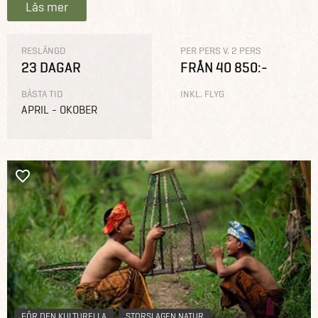
Läs mer
RESLÄNGD
PER PERS V. 2 PERS
23 DAGAR
FRÅN 40 850:-
BÄSTA TID
INKL. FLYG
APRIL - OKOBER
FÖR DEN KULTURELLA
STORSLAGEN NATUR