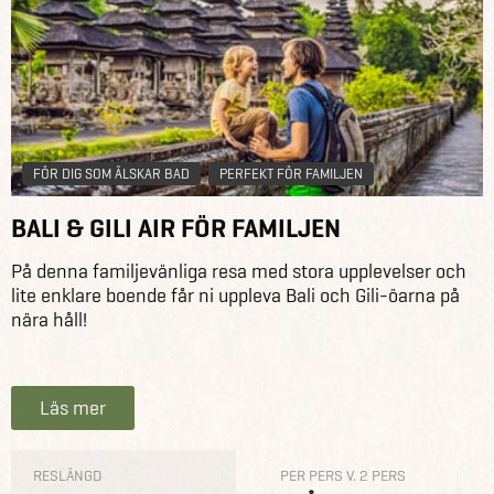
FÖR DIG SOM ÄLSKAR BAD
PERFEKT FÖR FAMILJEN
BALI & GILI AIR FÖR FAMILJEN
På denna familjevänliga resa med stora upplevelser och
lite enklare boende får ni uppleva Bali och Gili-öarna på
nära håll!
Läs mer
RESLÄNGD
PER PERS V. 2 PERS