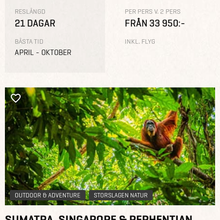
RESLÄNGD
PER PERS V. 2 PERS
21 DAGAR
FRÅN 33 950:-
BÄSTA TID
INKL. FLYG
APRIL - OKTOBER
OUTDOOR & ADVENTURE
STORSLAGEN NATUR
SUMATRA, SINGAPORE & PERHENTIAN