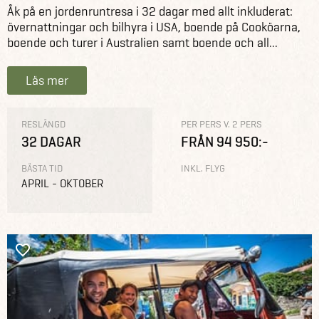
Åk på en jordenruntresa i 32 dagar med allt inkluderat:
övernattningar och bilhyra i USA, boende på Cooköarna,
boende och turer i Australien samt boende och all...
Läs mer
RESLÄNGD
PER PERS V. 2 PERS
32 DAGAR
FRÅN 94 950:-
BÄSTA TID
INKL. FLYG
APRIL - OKTOBER