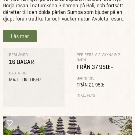
Börja resan i natursköna Sidemen på Bali, och fortsätt
därefter till den dolda pärlan Sumba som bjuder på en
djupt förankrad kultur och vacker natur. Avsluta resan...
Läs mer
RESLÄNGD
PER PERS V. 2 VUXNA & 2
BARN
16 DAGAR
FRÅN 37 950:-
BÄSTA TID
BARNPRIS
MAJ - OKTOBER
FRÅN 21 950:-
INKL. FLYG