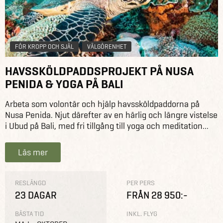
FÖR KROPP OCH SJÄL
VÄLGÖRENHET
HAVSSKÖLDPADDSPROJEKT PÅ NUSA
PENIDA & YOGA PÅ BALI
Arbeta som volontär och hjälp havssköldpaddorna på
Nusa Penida. Njut därefter av en härlig och längre vistelse
i Ubud på Bali, med fri tillgång till yoga och meditation...
Läs mer
RESLÄNGD
PER PERS
23 DAGAR
FRÅN 28 950:-
BÄSTA TID
INKL. FLYG