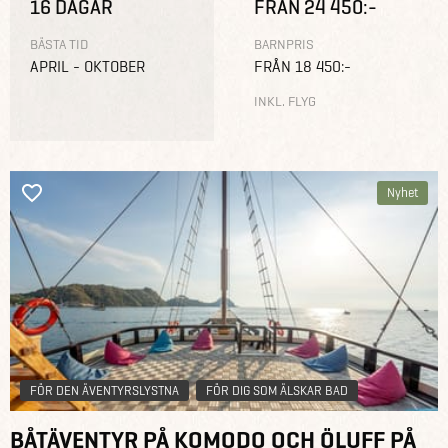
16 DAGAR
FRÅN 24 450:-
BÄSTA TID
BARNPRIS
APRIL - OKTOBER
FRÅN 18 450:-
INKL. FLYG
Nyhet
FÖR DEN ÄVENTYRSLYSTNA
FÖR DIG SOM ÄLSKAR BAD
BÅTÄVENTYR PÅ KOMODO OCH ÖLUFF PÅ