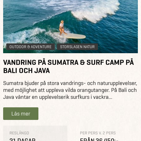
OUTDOOR & ADVENTURE
STORSLAGEN NATUR
VANDRING PÅ SUMATRA & SURF CAMP PÅ
BALI OCH JAVA
Sumatra bjuder på stora vandrings- och naturupplevelser,
med möjlighet att uppleva vilda orangutanger. På Bali och
Java väntar en upplevelserik surfkurs i vackra...
Läs mer
RESLÄNGD
PER PERS V. 2 PERS
21 DAGAR
FRÅN 36 450:-