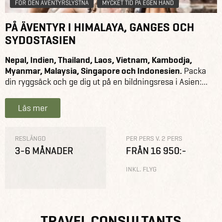
FÖR DEN ÄVENTYRSLYSTNA
MYCKET TID PÅ EGEN HAND
PÅ ÄVENTYR I HIMALAYA, GANGES OCH
SYDOSTASIEN
Nepal, Indien, Thailand, Laos, Vietnam, Kambodja,
Myanmar, Malaysia, Singapore och Indonesien.
Packa
din ryggsäck och ge dig ut på en bildningsresa i Asien:...
Läs mer
RESLÄNGD
PER PERS V. 2 PERS
3-6 MÅNADER
FRÅN 16 950:-
INKL. FLYG
TRAVEL CONSULTANTS