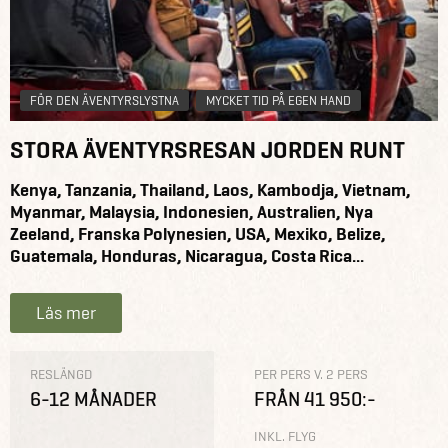
FÖR DEN ÄVENTYRSLYSTNA
MYCKET TID PÅ EGEN HAND
STORA ÄVENTYRSRESAN JORDEN RUNT
Kenya, Tanzania, Thailand, Laos, Kambodja, Vietnam,
Myanmar, Malaysia, Indonesien, Australien, Nya
Zeeland, Franska Polynesien, USA, Mexiko, Belize,
Guatemala, Honduras, Nicaragua, Costa Rica...
Läs mer
RESLÄNGD
PER PERS V. 2 PERS
6-12 MÅNADER
FRÅN 41 950:-
INKL. FLYG