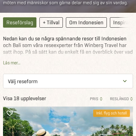
möten med människor som gärna delar med sig av sin vardag.
Reseförslag
+ Tillval
Om Indonesien
Inspiratio
Nedan kan du se några spännande resor till Indonesien
och Bali som våra reseexperter från Winberg Travel har
satt ihop. På så sätt kan du enkelt få en överblick över vad
du kan uppleva under en bestämd tidsperiod.
Läs mer...
Reseförslagen är till för att inspirera. Därför kan du välja
att antingen köpa ett reseförslag exakt som det ser ut
eller använda dem som en utgångspunkt för din egen
resa i Indonesien och Bali.
Visa 18 upplevelser
PRIS
RESLÄNGD
Inkl. flyg och hotell