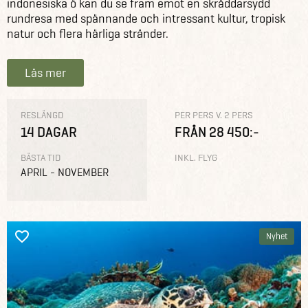
indonesiska ö kan du se fram emot en skräddarsydd
rundresa med spännande och intressant kultur, tropisk
natur och flera härliga stränder.
Läs mer
RESLÄNGD
PER PERS V. 2 PERS
14 DAGAR
FRÅN 28 450:-
BÄSTA TID
INKL. FLYG
APRIL - NOVEMBER
Nyhet