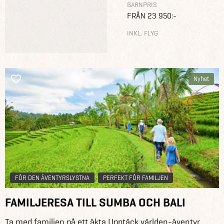
BARNPRIS
FRÅN 23 950:-
INKL. FLYG
Nyhet
FÖR DEN ÄVENTYRSLYSTNA
PERFEKT FÖR FAMILJEN
FAMILJERESA TILL SUMBA OCH BALI
Ta med familjen på ett äkta Upptäck världen-äventyr.