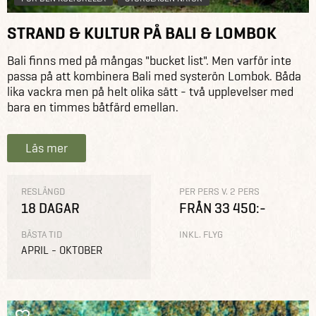
STRAND & KULTUR PÅ BALI & LOMBOK
Bali finns med på mångas "bucket list". Men varför inte
passa på att kombinera Bali med systerön Lombok. Båda
lika vackra men på helt olika sätt - två upplevelser med
bara en timmes båtfärd emellan.
Läs mer
RESLÄNGD
PER PERS V. 2 PERS
18 DAGAR
FRÅN 33 450:-
BÄSTA TID
INKL. FLYG
APRIL - OKTOBER