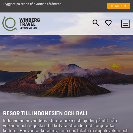
Trygghet på resan när världen förändras
LÄS MER HÄR
RESOR TILL INDONESIEN OCH BALI
Indonesien är världens största örike och bjuder på allt från
vulkaner och regnskog till kritvita stränder och färgstarka
kulturer. Här väntar korallrev, små öar, lokala matupplevelser och