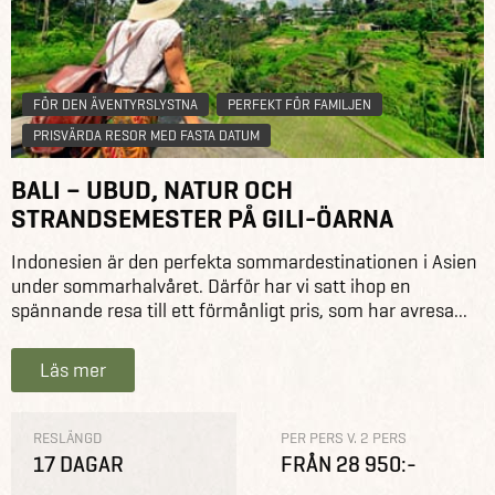
FÖR DEN ÄVENTYRSLYSTNA
PERFEKT FÖR FAMILJEN
PRISVÄRDA RESOR MED FASTA DATUM
BALI – UBUD, NATUR OCH
STRANDSEMESTER PÅ GILI-ÖARNA
Indonesien är den perfekta sommardestinationen i Asien
under sommarhalvåret. Därför har vi satt ihop en
spännande resa till ett förmånligt pris, som har avresa...
Läs mer
RESLÄNGD
PER PERS V. 2 PERS
17 DAGAR
FRÅN 28 950:-