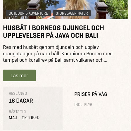
OUTDOOR & ADVENTURE
STORSLAGEN NATUR
HUSBÅT I BORNEOS DJUNGEL OCH
UPPLEVELSER PÅ JAVA OCH BALI
Res med husbåt genom djungeln och upplev
orangutanger på nära håll. Kombinera Borneo med
tempel och korallrev på Bali samt vulkaner och...
Läs mer
RESLÄNGD
PRISER PÅ VÄG
16 DAGAR
INKL. FLYG
BÄSTA TID
MAJ - OKTOBER