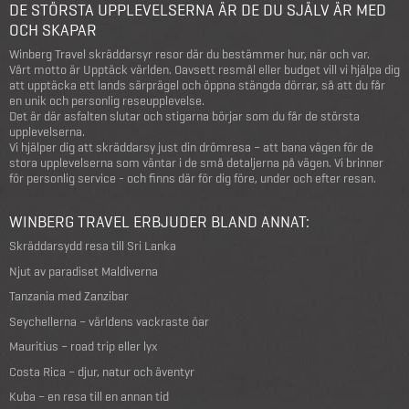
DE STÖRSTA UPPLEVELSERNA ÄR DE DU SJÄLV ÄR MED
OCH SKAPAR
Winberg Travel skräddarsyr resor där du bestämmer hur, när och var.
Vårt motto är Upptäck världen. Oavsett resmål eller budget vill vi hjälpa dig
att upptäcka ett lands särprägel och öppna stängda dörrar, så att du får
en unik och personlig reseupplevelse.
Det är där asfalten slutar och stigarna börjar som du får de största
upplevelserna.
Vi hjälper dig att skräddarsy just din drömresa – att bana vägen för de
stora upplevelserna som väntar i de små detaljerna på vägen. Vi brinner
för personlig service - och finns där för dig före, under och efter resan.
WINBERG TRAVEL ERBJUDER BLAND ANNAT:
Skräddarsydd resa till Sri Lanka
Njut av paradiset Maldiverna
Tanzania med Zanzibar
Seychellerna – världens vackraste öar
Mauritius – road trip eller lyx
Costa Rica – djur, natur och äventyr
Kuba – en resa till en annan tid