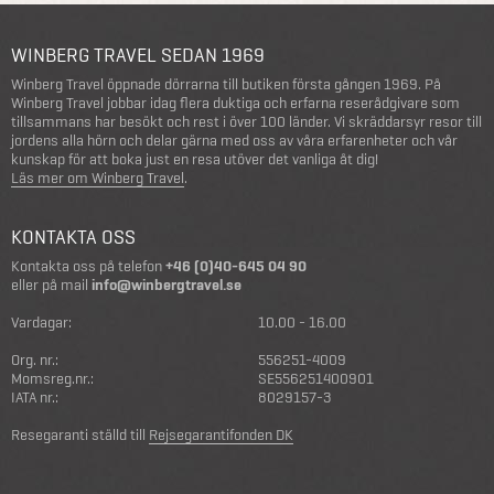
WINBERG TRAVEL SEDAN 1969
Winberg Travel öppnade dörrarna till butiken första gången 1969. På
Winberg Travel jobbar idag flera duktiga och erfarna reserådgivare som
tillsammans har besökt och rest i över 100 länder. Vi skräddarsyr resor till
jordens alla hörn och delar gärna med oss av våra erfarenheter och vår
kunskap för att boka just en resa utöver det vanliga åt dig!
Läs mer om Winberg Travel
.
KONTAKTA OSS
Kontakta oss på telefon
+46 (0)40-645 04 90
eller på mail
info@winbergtravel.se
Vardagar:
10.00 - 16.00
Org. nr.:
556251-4009
Momsreg.nr.:
SE556251400901
IATA nr.:
8029157-3
Resegaranti ställd till
Rejsegarantifonden DK