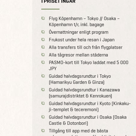
I PRISET INGÅR
Flyg Köpenhamn – Tokyo // Osaka –
Köpenhamn t/r, inkl. bagage
Övernattningar enligt program
Frukost under hela resan i Japan
Alla transfers till och från flygplatser
Alla tågresor mellan städerna
PASMO-kort till Tokyo laddat med 5 000
JPY
Guidad halvdagsrundtur i Tokyo
(Hamarikyu Garden & Ginza)
Guidad halvdagsrundtur i Kanazawa
(samurajdistriktet & Kenrokuen)
Guidad halvdagsrundtur i Kyoto (Kinkaku-
ji-templet & teceremoni)
Guidad halvdagsrundtur i Osaka (Osaka
Castle & Dotonbori)
Tillgång till app med de bästa