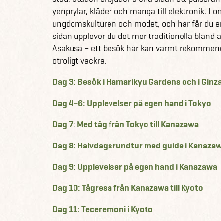
Vad är en upplevelseresa?
yenprylar, kläder och manga till elektronik. 
En upplevelseresa är en resa där både datum, flyg
ungdomskulturen och modet, och här får du en
och med en stor dos upptäckarlust på köpet! All
sidan upplever du det mer traditionella bland
transfer och utflykter sker i grupp, och de ka
Asakusa – ett besök här kan varmt rekommen
reseexperter som ser till att du garanteras d
otroligt vackra.
resor. Processen blir alltså enklare, smidigare
äventyr på denna färdiga konceptresa.
Dag 3: Besök i Hamarikyu Gardens och i Ginz
Läs mer om våra andra härliga upplevelseres
Dag 4–6: Upplevelser på egen hand i Tokyo
Se alla våra andra fantastiska reseförslag til
Dag 7: Med tåg från Tokyo till Kanazawa
Dag 8: Halvdagsrundtur med guide i Kanaza
Dag 9: Upplevelser på egen hand i Kanazawa
Dag 10: Tågresa från Kanazawa till Kyoto
Dag 11: Teceremoni i Kyoto