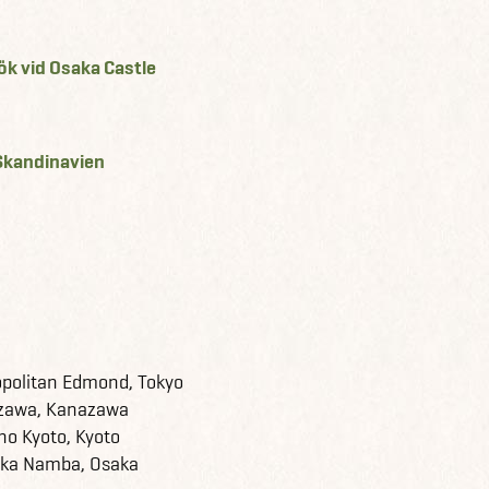
ök vid Osaka Castle
 Skandinavien
opolitan Edmond, Tokyo
azawa, Kanazawa
no Kyoto, Kyoto
saka Namba, Osaka