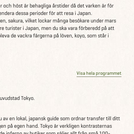
ge’ som är känd för sin avslappnade och livliga
r och höst är behagliga årstider då det varken är för
shopping och nattliv – och en perfekt avslutning på ett
endera dessa perioder för att resa i Japan.
n, sakura, vilket lockar många besökare under mars
 turister i Japan, men du ska vara förberedd på att
r tiden på egen hand. På vår resa får du tillgång till en
eva de vackra färgerna på löven, koyo, som står i
ännande upplevelser, läckra matställen och unika
.
h kan användas i alla de städer du besöker under resan.
 skapa oförglömliga minnen.
Visa hela programmet
ad, Tokyo
uvudstad Tokyo.
t till bra shopping
u av en lokal, japansk guide som ordnar transfer till ditt
dagen på egen hand. Tokyo är verkligen kontrasternas
de inferno av butiker som säljer allt från små 100-