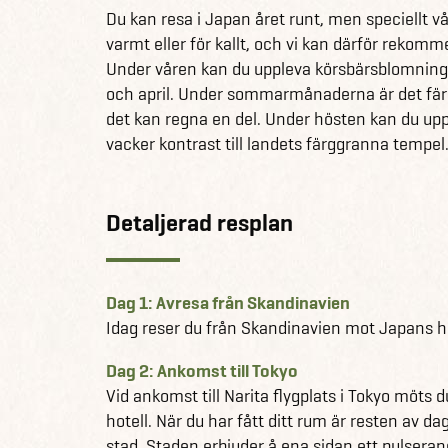
Resan avslutas i Osaka, även kallad ’Japans ma
Du kan resa i Japan året runt, men speciellt vå
stämning. Staden är ett mecka för streetfood, 
varmt eller för kallt, och vi kan därför rekomm
varierat, japanskt äventyr.
Under våren kan du uppleva körsbärsblomninge
och april. Under sommarmånaderna är det färre
Få ut det mesta möjliga av din resa – även unde
det kan regna en del. Under hösten kan du uppl
app fylld med lokala rekommendationer till sp
vacker kontrast till landets färggranna tempel
aktiviteter. Appen är din reseguide i fickan oc
Använd den för att upptäcka dolda pärlor och
Detaljerad resplan
Se fram emot:
Japans energiska och kontrastfulla huvudst
Tågresa med Shinkansen
Kanazawa med dess samurajkvarter
Dag 1: Avresa från Skandinavien
Sushi och vackra japanska trädgårdar
Idag reser du från Skandinavien mot Japans h
Kyoto – landets tidigare huvudstad
Dag 2: Ankomst till Tokyo
Osakas många frestelser – från fantastisk ma
Vid ankomst till Narita flygplats i Tokyo möts d
hotell. När du har fått ditt rum är resten av 
stad. Staden erbjuder å ena sidan ett pulseran