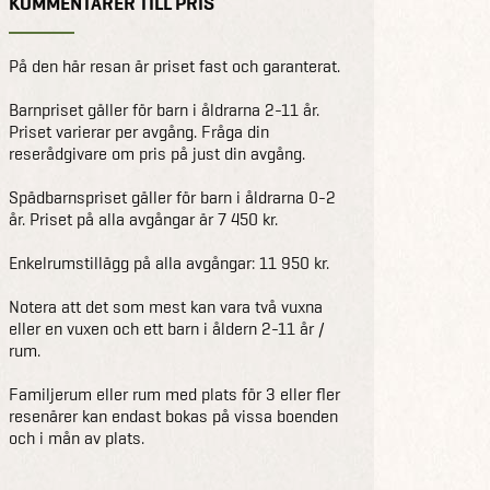
KOMMENTARER TILL PRIS
På den här resan är priset fast och garanterat.
Barnpriset gäller för barn i åldrarna 2-11 år.
Priset varierar per avgång. Fråga din
reserådgivare om pris på just din avgång.
Spädbarnspriset gäller för barn i åldrarna 0-2
år. Priset på alla avgångar är 7 450 kr.
Enkelrumstillägg på alla avgångar: 11 950 kr.
Notera att det som mest kan vara två vuxna
eller en vuxen och ett barn i åldern 2-11 år /
rum.
Familjerum eller rum med plats för 3 eller fler
resenärer kan endast bokas på vissa boenden
och i mån av plats.