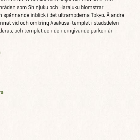
I områden som Shinjuku och Harajuku blomstrar
, hotell och aktiviteter är fixade – allt till ett fast pris
 spännande inblick i det ultramoderna Tokyo. Å andra
a våra upplevelseresor är individuella resor där
 annat vid och omkring Asakusa-templet i stadsdelen
n bokas direkt och är noga planerade av våra erfarna
deras, och templet och den omgivande parken är
et äventyr som är utmärkande för våra skräddarsydda
 och smartare för dig som vill ut och fånga ditt nästa
a
or här
l Japan här
wa