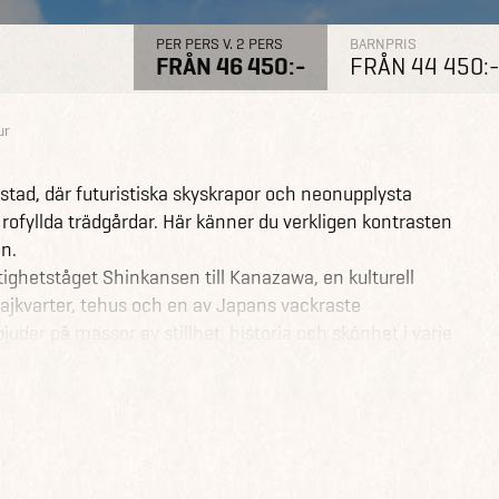
PER PERS V. 2 PERS
BARNPRIS
FRÅN 46 450:-
FRÅN 44 450:
ur
stad, där futuristiska skyskrapor och neonupplysta
rofyllda trädgårdar. Här känner du verkligen kontrasten
n.
ighetståget Shinkansen till Kanazawa, en kulturell
ajkvarter, tehus och en av Japans vackraste
der på massor av stillhet, historia och skönhet i varje
digare kejsarhuvudstad och hjärtat av japansk kultur och
menerar längs stigar flankerade av röda torii-portar
ngsfulla kvällstimmarna.