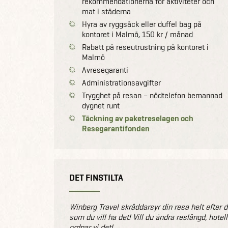
rekommendationerna för aktiviteter och
mat i städerna
Hyra av ryggsäck eller duffel bag på
kontoret i Malmö, 150 kr / månad
Rabatt på reseutrustning på kontoret i
Malmö
Avresegaranti
Administrationsavgifter
Trygghet på resan – nödtelefon bemannad
dygnet runt
Täckning av paketreselagen och
Resegarantifonden
DET FINSTILTA
Winberg Travel skräddarsyr din resa helt efter di
som du vill ha det! Vill du ändra reslängd, hote
ordnar vi det!