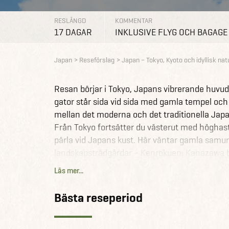
RESLÄNGD
KOMMENTAR
17 DAGAR
INKLUSIVE FLYG OCH BAGAGE
Japan
Reseförslag
Japan – Tokyo, Kyoto och idyllisk nat
Resan börjar i Tokyo, Japans vibrerande huvud
gator står sida vid sida med gamla tempel och 
mellan det moderna och det traditionella Japa
Från Tokyo fortsätter du västerut med höghast
pärla vid Japans kust. Här väntar gamla samur
landskapsträdgårdar – Kenrokuen. Kanazawa bju
hörn.
Läs mer...
Resan fortsätter med tåg till Kyoto, landets ti
estetik. Här besöker du storslagna tempel, pro
Bästa reseperiod
och upplever geishakvarteren under de stämni