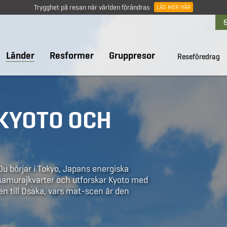
Trygghet på resan när världen förändras
LÄS MER HÄR
Länder
Resformer
Gruppresor
Reseföredrag
 KYOTO OCH
u börjar i Tokyo, Japans energiska
 samurajkvarter och utforskar Kyoto med
en till Osaka, vars mat-scen är den