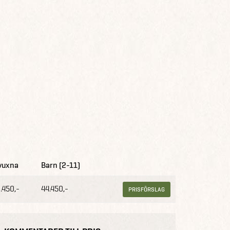
vuxna
Barn (2-11)
.450,-
44.450,-
PRISFÖRSLAG