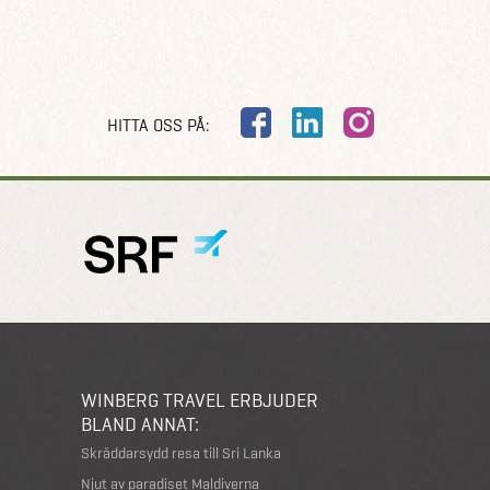
HITTA OSS PÅ:
WINBERG TRAVEL ERBJUDER
BLAND ANNAT:
Skräddarsydd resa till Sri Lanka
Njut av paradiset Maldiverna