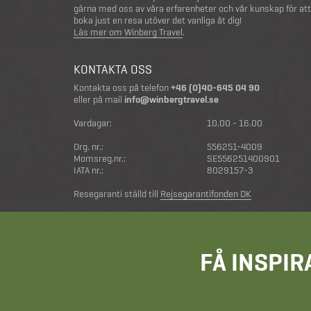
gärna med oss av våra erfarenheter och vår kunskap för att
boka just en resa utöver det vanliga åt dig!
Läs mer om Winberg Travel
.
KONTAKTA OSS
Kontakta oss på telefon
+46 (0)40-645 04 90
eller på mail
info@winbergtravel.se
Vardagar:
10.00 - 16.00
Org. nr.:
556251-4009
Momsreg.nr.:
SE556251400901
IATA nr.:
8029157-3
Resegaranti ställd till
Rejsegarantifonden DK
FÅ INSPIR