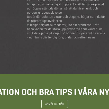
Vårt motto är Upptäck världen. Oavsett resmål eller
budget vill vi hjälpa dig att upptäcka ett lands särprägel
och öppna stängda dörrar, så att du får en unik och
personlig reseupplevelse.
Det är där asfalten slutar och stigarna börjar som du får
de största upplevelserna.
Vi hjälper dig att skräddarsy just din drömresa – att
bana vägen för de stora upplevelserna som väntar i de
små detaljerna på vägen. Vi brinner för personlig service
- och finns där för dig före, under och efter resan.
ATION OCH BRA TIPS I VÅRA 
ANMÄL DIG HÄR