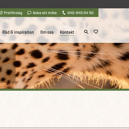
Prisförslag
Boka ett möte
040-645 04 90
Råd & inspiration
Om oss
Kontakt