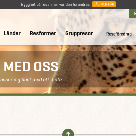
Trygghet på resan när världen förändras
LÄS MER HÄR
Länder
Resformer
Gruppresor
Reseföredrag
E MED OSS
passar dig bäst med ett möte.