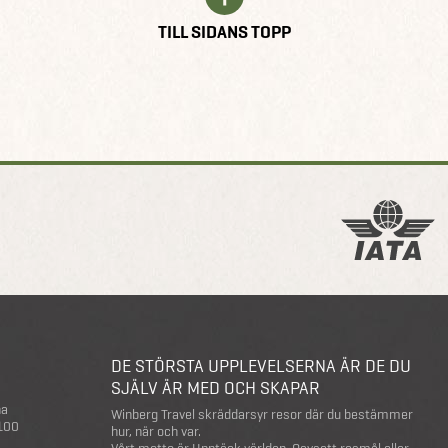
TILL SIDANS TOPP
DE STÖRSTA UPPLEVELSERNA ÄR DE DU
SJÄLV ÄR MED OCH SKAPAR
na
Winberg Travel skräddarsyr resor där du bestämmer
 100
hur, när och var.