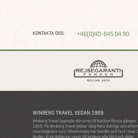
KONTAKTA OSS:
+46(0)40-645 04 90
WINBERG TRAVEL SEDAN 1969
Winberg Travel öppnade dörrarna till butiken första gången
1969. På Winberg Travel jobbar idag flera duktiga och erfar
reserådgivare som tillsammans har besökt och rest i över
länder. Vi skräddarsyr resor till jordens alla hörn och delar