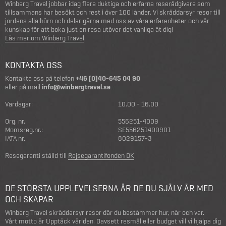
Winberg Travel jobbar idag flera duktiga och erfarna reserådgivare som
tillsammans har besökt och rest i över 100 länder. Vi skräddarsyr resor till
jordens alla hörn och delar gärna med oss av våra erfarenheter och vår
kunskap för att boka just en resa utöver det vanliga åt dig!
Läs mer om Winberg Travel
.
KONTAKTA OSS
Kontakta oss på telefon
+46 (0)40-645 04 90
eller på mail
info@winbergtravel.se
Vardagar:
10.00 - 16.00
Org. nr.:
556251-4009
Momsreg.nr.:
SE556251400901
IATA nr.:
8029157-3
Resegaranti ställd till
Rejsegarantifonden DK
DE STÖRSTA UPPLEVELSERNA ÄR DE DU SJÄLV ÄR MED
OCH SKAPAR
Winberg Travel skräddarsyr resor där du bestämmer hur, när och var.
Vårt motto är Upptäck världen. Oavsett resmål eller budget vill vi hjälpa dig