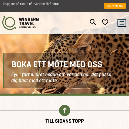
Trygghet på resan när världen förändras
LÄS MER HÄR
BOKA ETT MÖTE MED OSS
Fyll i formuläret nedan om var och när det passar
dig bäst med ett möte.
Kontakt
Boka ett möte
TILL SIDANS TOPP