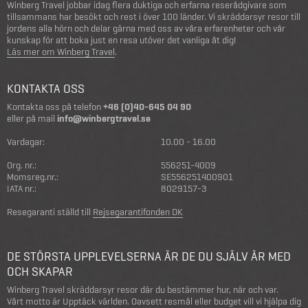
Winberg Travel jobbar idag flera duktiga och erfarna reserådgivare som
tillsammans har besökt och rest i över 100 länder. Vi skräddarsyr resor till
jordens alla hörn och delar gärna med oss av våra erfarenheter och vår
kunskap för att boka just en resa utöver det vanliga åt dig!
Läs mer om Winberg Travel
.
KONTAKTA OSS
Kontakta oss på telefon
+46 (0)40-645 04 90
eller på mail
info@winbergtravel.se
Vardagar:
10.00 - 16.00
Org. nr.:
556251-4009
Momsreg.nr.:
SE556251400901
IATA nr.:
8029157-3
Resegaranti ställd till
Rejsegarantifonden DK
DE STÖRSTA UPPLEVELSERNA ÄR DE DU SJÄLV ÄR MED
OCH SKAPAR
Winberg Travel skräddarsyr resor där du bestämmer hur, när och var.
Vårt motto är Upptäck världen. Oavsett resmål eller budget vill vi hjälpa dig