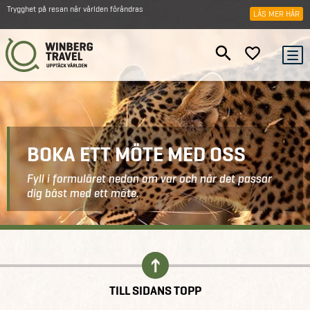
Trygghet på resan när världen förändras
LÄS MER HÄR
BOKA ETT MÖTE MED OSS
Fyll i formuläret nedan om var och när det passar
dig bäst med ett möte.
Kontakt
Boka ett möte
TILL SIDANS TOPP