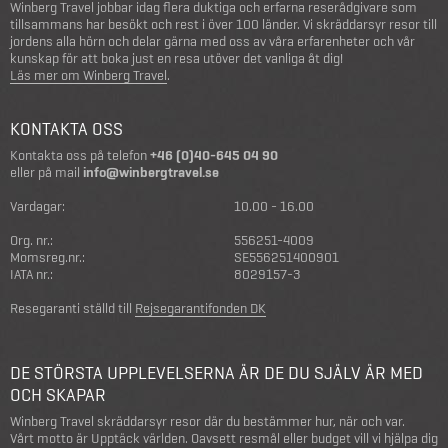
Winberg Travel jobbar idag flera duktiga och erfarna reserådgivare som
tillsammans har besökt och rest i över 100 länder. Vi skräddarsyr resor till
jordens alla hörn och delar gärna med oss av våra erfarenheter och vår
kunskap för att boka just en resa utöver det vanliga åt dig!
Läs mer om Winberg Travel
.
KONTAKTA OSS
Kontakta oss på telefon
+46 (0)40-645 04 90
eller på mail
info@winbergtravel.se
Vardagar:
10.00 - 16.00
Org. nr.:
556251-4009
Momsreg.nr.:
SE556251400901
IATA nr.:
8029157-3
Resegaranti ställd till
Rejsegarantifonden DK
DE STÖRSTA UPPLEVELSERNA ÄR DE DU SJÄLV ÄR MED
OCH SKAPAR
Winberg Travel skräddarsyr resor där du bestämmer hur, när och var.
Vårt motto är Upptäck världen. Oavsett resmål eller budget vill vi hjälpa dig