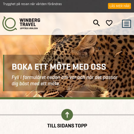
Trygghet på resan när världen förändras
LÄS MER HÄR
BOKA ETT MÖTE MED OSS
Fyll i formuläret nedan om var och när det passar
dig bäst med ett möte.
Kontakt
Boka ett möte
TILL SIDANS TOPP