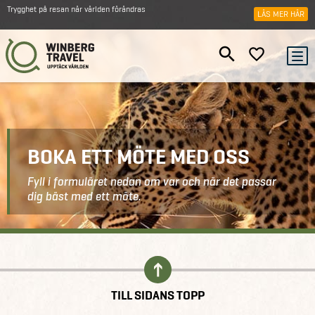
Trygghet på resan när världen förändras
LÄS MER HÄR
BOKA ETT MÖTE MED OSS
Fyll i formuläret nedan om var och när det passar
dig bäst med ett möte.
Kontakt
Boka ett möte
TILL SIDANS TOPP