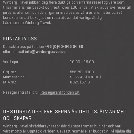
Winberg Travel jobbar idag flera duktiga och erfarna reserådgivare som
tillsammans har besökt och rest i över 100 länder. Vi skräddarsyr resor till
jordens alla hörn och delar gärna med oss av våra erfarenheter och vår
kunskap för att boka just en resa utöver det vanliga åt dig!
Läs mer om Winberg Travel
.
KONTAKTA OSS
Kontakta oss på telefon
+46 (0)40-645 04 90
eller på mail
info@winbergtravel.se
Vardagar:
10.00 - 16.00
Org. nr.:
556251-4009
Momsreg.nr.:
SE556251400901
IATA nr.:
8029157-3
Resegaranti ställd till
Rejsegarantifonden DK
DE STÖRSTA UPPLEVELSERNA ÄR DE DU SJÄLV ÄR MED
OCH SKAPAR
Winberg Travel skräddarsyr resor där du bestämmer hur, när och var.
Vårt motto är Upptäck världen. Oavsett resmål eller budget vill vi hjälpa dig