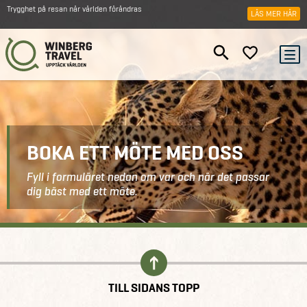
Trygghet på resan när världen förändras
LÄS MER HÄR
BOKA ETT MÖTE MED OSS
Fyll i formuläret nedan om var och när det passar
dig bäst med ett möte.
Kontakt
Boka ett möte
TILL SIDANS TOPP