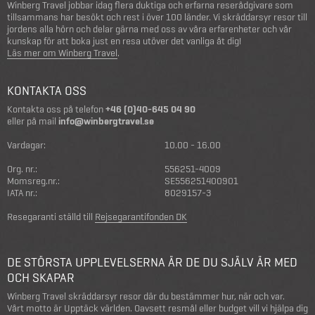
Winberg Travel jobbar idag flera duktiga och erfarna reserådgivare som
tillsammans har besökt och rest i över 100 länder. Vi skräddarsyr resor till
jordens alla hörn och delar gärna med oss av våra erfarenheter och vår
kunskap för att boka just en resa utöver det vanliga åt dig!
Läs mer om Winberg Travel
.
KONTAKTA OSS
Kontakta oss på telefon
+46 (0)40-645 04 90
eller på mail
info@winbergtravel.se
Vardagar:
10.00 - 16.00
Org. nr.:
556251-4009
Momsreg.nr.:
SE556251400901
IATA nr.:
8029157-3
Resegaranti ställd till
Rejsegarantifonden DK
DE STÖRSTA UPPLEVELSERNA ÄR DE DU SJÄLV ÄR MED
OCH SKAPAR
Winberg Travel skräddarsyr resor där du bestämmer hur, när och var.
Vårt motto är Upptäck världen. Oavsett resmål eller budget vill vi hjälpa dig