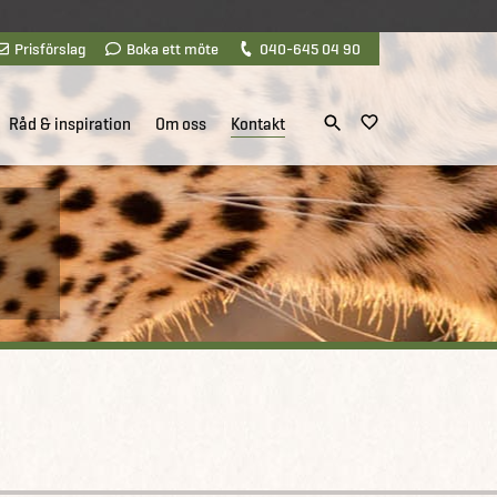
Prisförslag
Boka ett möte
040-645 04 90
Råd & inspiration
Om oss
Kontakt