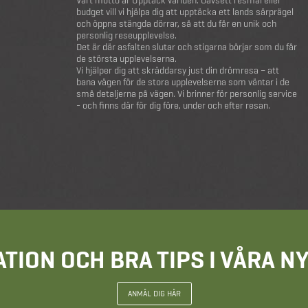
Vårt motto är Upptäck världen. Oavsett resmål eller
budget vill vi hjälpa dig att upptäcka ett lands särprägel
och öppna stängda dörrar, så att du får en unik och
personlig reseupplevelse.
Det är där asfalten slutar och stigarna börjar som du får
de största upplevelserna.
Vi hjälper dig att skräddarsy just din drömresa – att
bana vägen för de stora upplevelserna som väntar i de
små detaljerna på vägen. Vi brinner för personlig service
- och finns där för dig före, under och efter resan.
ATION OCH BRA TIPS I VÅRA 
ANMÄL DIG HÄR