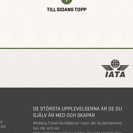
TILL SIDANS TOPP
DE STÖRSTA UPPLEVELSERNA ÄR DE DU
SJÄLV ÄR MED OCH SKAPAR
na
Winberg Travel skräddarsyr resor där du bestämmer
 100
hur, när och var.