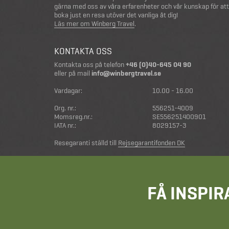
gärna med oss av våra erfarenheter och vår kunskap för att
boka just en resa utöver det vanliga åt dig!
Läs mer om Winberg Travel
.
KONTAKTA OSS
Kontakta oss på telefon
+46 (0)40-645 04 90
eller på mail
info@winbergtravel.se
Vardagar:
10.00 - 16.00
Org. nr.:
556251-4009
Momsreg.nr.:
SE556251400901
IATA nr.:
8029157-3
Resegaranti ställd till
Rejsegarantifonden DK
FÅ INSPIR