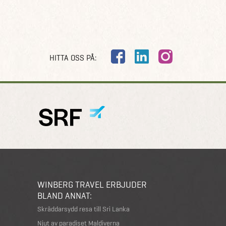
HITTA OSS PÅ:
WINBERG TRAVEL ERBJUDER
BLAND ANNAT:
Skräddarsydd resa till Sri Lanka
Njut av paradiset Maldiverna