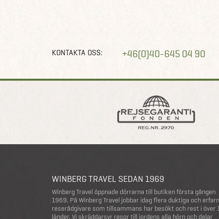
KONTAKTA OSS:
+46(0)40-645 04 90
WINBERG TRAVEL SEDAN 1969
Winberg Travel öppnade dörrarna till butiken första gången
1969. På Winberg Travel jobbar idag flera duktiga och erfar
reserådgivare som tillsammans har besökt och rest i över
länder. Vi skräddarsyr resor till jordens alla hörn och delar