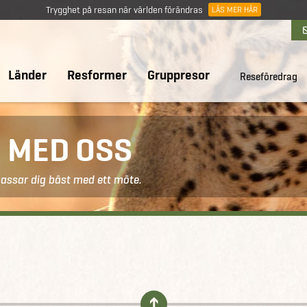
Trygghet på resan när världen förändras
LÄS MER HÄR
Länder
Resformer
Gruppresor
Reseföredrag
E MED OSS
passar dig bäst med ett möte.