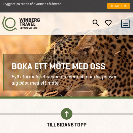
Trygghet på resan när världen förändras
LÄS MER HÄR
BOKA ETT MÖTE MED OSS
Fyll i formuläret nedan om var och när det passar
dig bäst med ett möte.
Kontakt
Boka ett möte
TILL SIDANS TOPP