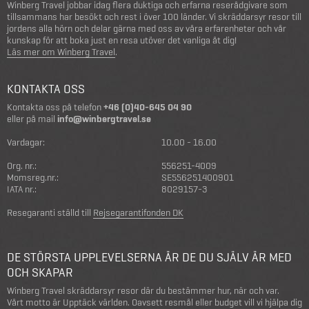
Winberg Travel jobbar idag flera duktiga och erfarna reserådgivare som
tillsammans har besökt och rest i över 100 länder. Vi skräddarsyr resor till
jordens alla hörn och delar gärna med oss av våra erfarenheter och vår
kunskap för att boka just en resa utöver det vanliga åt dig!
Läs mer om Winberg Travel
.
KONTAKTA OSS
Kontakta oss på telefon
+46 (0)40-645 04 90
eller på mail
info@winbergtravel.se
Vardagar:
10.00 - 16.00
Org. nr.:
556251-4009
Momsreg.nr.:
SE556251400901
IATA nr.:
8029157-3
Resegaranti ställd till
Rejsegarantifonden DK
DE STÖRSTA UPPLEVELSERNA ÄR DE DU SJÄLV ÄR MED
OCH SKAPAR
Winberg Travel skräddarsyr resor där du bestämmer hur, när och var.
Vårt motto är Upptäck världen. Oavsett resmål eller budget vill vi hjälpa dig