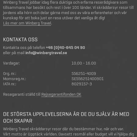
Winberg Travel jobbar idag flera duktiga och erfarna reserådgivare som
tillsammans har besökt och rest i över 100 länder. Vi skräddarsyr resor till
jordens alla hörn och delar gärna med oss av våra erfarenheter och vår
kunskap för att boka just en resa utöver det vanliga åt dig!
Läs mer om Winberg Travel
.
KONTAKTA OSS
Kontakta oss på telefon
+46 (0)40-645 04 90
eller på mail
info@winbergtravel.se
Vardagar:
10.00 - 16.00
Org. nr.:
556251-4009
Momsreg.nr.:
SE556251400901
IATA nr.:
8029157-3
Resegaranti ställd till
Rejsegarantifonden DK
DE STÖRSTA UPPLEVELSERNA ÄR DE DU SJÄLV ÄR MED
OCH SKAPAR
Winberg Travel skräddarsyr resor där du bestämmer hur, när och var.
Vårt motto är Upptäck världen. Oavsett resmål eller budget vill vi hjälpa dig