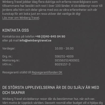
Winberg Travel jobbar idag flera duktiga och erfarna reserådgivare som
tillsammans har besökt och rest i över 100 länder. Vi skräddarsyr resor till
jordens alla hörn och delar gärna med oss av våra erfarenheter och vår
kunskap för att boka just en resa utöver det vanliga åt dig!
Läs mer om Winberg Travel
.
KONTAKTA OSS
Kontakta oss på telefon
+46 (0)40-645 04 90
eller på mail
info@winbergtravel.se
Vardagar:
10.00 - 16.00
Org. nr.:
556251-4009
Momsreg.nr.:
SE556251400901
IATA nr.:
8029157-3
Resegaranti ställd till
Rejsegarantifonden DK
DE STÖRSTA UPPLEVELSERNA ÄR DE DU SJÄLV ÄR MED
OCH SKAPAR
Winberg Travel skräddarsyr resor där du bestämmer hur, när och var.
Vårt motto är Upptäck världen. Oavsett resmål eller budget vill vi hjälpa dig