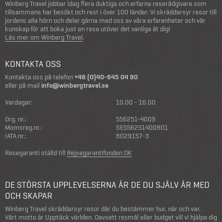
Winberg Travel jobbar idag flera duktiga och erfarna reserådgivare som
tillsammans har besökt och rest i över 100 länder. Vi skräddarsyr resor till
jordens alla hörn och delar gärna med oss av våra erfarenheter och vår
kunskap för att boka just en resa utöver det vanliga åt dig!
Läs mer om Winberg Travel
.
KONTAKTA OSS
Kontakta oss på telefon
+46 (0)40-645 04 90
eller på mail
info@winbergtravel.se
Vardagar:
10.00 - 16.00
Org. nr.:
556251-4009
Momsreg.nr.:
SE556251400901
IATA nr.:
8029157-3
Resegaranti ställd till
Rejsegarantifonden DK
DE STÖRSTA UPPLEVELSERNA ÄR DE DU SJÄLV ÄR MED
OCH SKAPAR
Winberg Travel skräddarsyr resor där du bestämmer hur, när och var.
Vårt motto är Upptäck världen. Oavsett resmål eller budget vill vi hjälpa dig