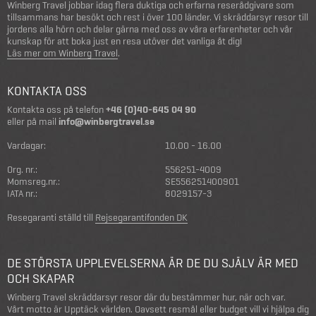
Winberg Travel jobbar idag flera duktiga och erfarna reserådgivare som
tillsammans har besökt och rest i över 100 länder. Vi skräddarsyr resor till
jordens alla hörn och delar gärna med oss av våra erfarenheter och vår
kunskap för att boka just en resa utöver det vanliga åt dig!
Läs mer om Winberg Travel
.
KONTAKTA OSS
Kontakta oss på telefon
+46 (0)40-645 04 90
eller på mail
info@winbergtravel.se
Vardagar:
10.00 - 16.00
Org. nr.:
556251-4009
Momsreg.nr.:
SE556251400901
IATA nr.:
8029157-3
Resegaranti ställd till
Rejsegarantifonden DK
DE STÖRSTA UPPLEVELSERNA ÄR DE DU SJÄLV ÄR MED
OCH SKAPAR
Winberg Travel skräddarsyr resor där du bestämmer hur, när och var.
Vårt motto är Upptäck världen. Oavsett resmål eller budget vill vi hjälpa dig