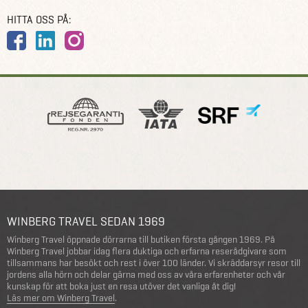
HITTA OSS PÅ:
WINBERG TRAVEL SEDAN 1969
Winberg Travel öppnade dörrarna till butiken första gången 1969. På
Winberg Travel jobbar idag flera duktiga och erfarna reserådgivare som
tillsammans har besökt och rest i över 100 länder. Vi skräddarsyr resor till
jordens alla hörn och delar gärna med oss av våra erfarenheter och vår
kunskap för att boka just en resa utöver det vanliga åt dig!
Läs mer om Winberg Travel
.