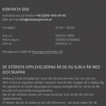
KONTAKTA OSS
Kontakta oss på telefon
+46 (0)40-645 04 90
eller på mail
info@winbergtravel.se
Vardagar:
10.00 - 16.00
Org. nr.:
556251-4009
Momsreg.nr.:
SE556251400901
IATA nr.:
8029157-3
Resegaranti ställd till
Rejsegarantifonden DK
DE STÖRSTA UPPLEVELSERNA ÄR DE DU SJÄLV ÄR MED
OCH SKAPAR
Winberg Travel skräddarsyr resor där du bestämmer hur, när och var.
Vårt motto är Upptäck världen. Oavsett resmål eller budget vill vi hjälpa dig
att upptäcka ett lands särprägel och öppna stängda dörrar, så att du får
en unik och personlig reseupplevelse.
Det är där asfalten slutar och stigarna börjar som du får de största
upplevelserna.
Vi hjälper dig att skräddarsy just din drömresa – att bana vägen för de