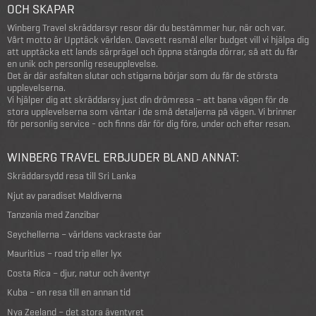
OCH SKAPAR
Winberg Travel skräddarsyr resor där du bestämmer hur, när och var.
Vårt motto är Upptäck världen. Oavsett resmål eller budget vill vi hjälpa dig
att upptäcka ett lands särprägel och öppna stängda dörrar, så att du får
en unik och personlig reseupplevelse.
Det är där asfalten slutar och stigarna börjar som du får de största
upplevelserna.
Vi hjälper dig att skräddarsy just din drömresa – att bana vägen för de
stora upplevelserna som väntar i de små detaljerna på vägen. Vi brinner
för personlig service - och finns där för dig före, under och efter resan.
WINBERG TRAVEL ERBJUDER BLAND ANNAT:
Skräddarsydd resa till Sri Lanka
Njut av paradiset Maldiverna
Tanzania med Zanzibar
Seychellerna – världens vackraste öar
Mauritius – road trip eller lyx
Costa Rica – djur, natur och äventyr
Kuba – en resa till en annan tid
Nya Zeeland – det stora äventyret