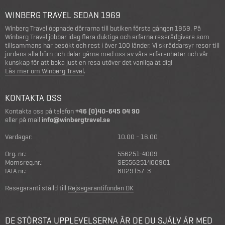
WINBERG TRAVEL SEDAN 1969
Winberg Travel öppnade dörrarna till butiken första gången 1969. På
Winberg Travel jobbar idag flera duktiga och erfarna reserådgivare som
tillsammans har besökt och rest i över 100 länder. Vi skräddarsyr resor till
jordens alla hörn och delar gärna med oss av våra erfarenheter och vår
kunskap för att boka just en resa utöver det vanliga åt dig!
Läs mer om Winberg Travel
.
KONTAKTA OSS
Kontakta oss på telefon
+46 (0)40-645 04 90
eller på mail
info@winbergtravel.se
Vardagar:
10.00 - 16.00
Org. nr.:
556251-4009
Momsreg.nr.:
SE556251400901
IATA nr.:
8029157-3
Resegaranti ställd till
Rejsegarantifonden DK
DE STÖRSTA UPPLEVELSERNA ÄR DE DU SJÄLV ÄR MED