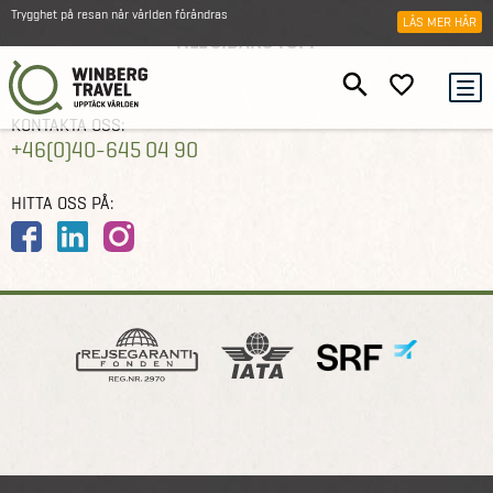
Trygghet på resan när världen förändras
LÄS MER HÄR
TILL SIDANS TOPP
KONTAKTA OSS:
+46(0)40-645 04 90
HITTA OSS PÅ: