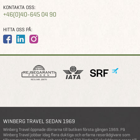
KONTAKTA OSS:
+46(0)40-645 04 90
HITTA OSS PÅ:
WINBERG TRAVEL SEDAN 1969
Winberg Travel öppnade dörrarna till butiken första gången 1969. På
Winberg Travel jobbar idag flera duktiga och erfarna reserådgivare som
tillsammans har besökt och rest i över 100 länder. Vi skräddarsyr resor till