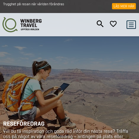
Trygghet på resan när världen förändras
LÄS MER HÄR
RESEFÖREDRAG
Vill du få inspiration och goda råd inför din nästa resa? Träffa
oss på något av våra reseföredrag – antingen på plats eller