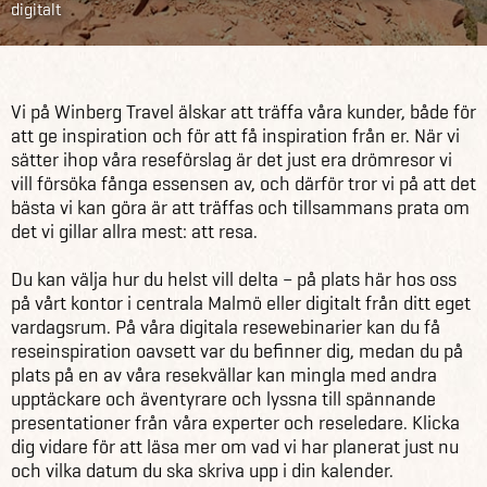
digitalt
Reseföredrag
Vi på Winberg Travel älskar att träffa våra kunder, både för
att ge inspiration och för att få inspiration från er. När vi
sätter ihop våra reseförslag är det just era drömresor vi
vill försöka fånga essensen av, och därför tror vi på att det
bästa vi kan göra är att träffas och tillsammans prata om
det vi gillar allra mest: att resa.
Du kan välja hur du helst vill delta – på plats här hos oss
på vårt kontor i centrala Malmö eller digitalt från ditt eget
vardagsrum. På våra digitala resewebinarier kan du få
reseinspiration oavsett var du befinner dig, medan du på
plats på en av våra resekvällar kan mingla med andra
upptäckare och äventyrare och lyssna till spännande
presentationer från våra experter och reseledare. Klicka
dig vidare för att läsa mer om vad vi har planerat just nu
och vilka datum du ska skriva upp i din kalender.