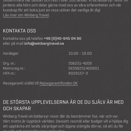
jordens alla hörn och delar gärna med oss av våra erfarenheter och vår
kunskap för att boka just en resa utöver det vanliga åt dig!
Läs mer om Winberg Travel
.
KONTAKTA OSS
Kontakta oss på telefon
+46 (0)40-645 04 90
eller på mail
info@winbergtravel.se
Vardagar:
10.00 - 16.00
Org. nr.:
556251-4009
Momsreg.nr.:
SE556251400901
IATA nr.:
8029157-3
Resegaranti ställd till
Rejsegarantifonden DK
DE STÖRSTA UPPLEVELSERNA ÄR DE DU SJÄLV ÄR MED
OCH SKAPAR
Winberg Travel skräddarsyr resor där du bestämmer hur, när och var.
Vårt motto är Upptäck världen. Oavsett resmål eller budget vill vi hjälpa dig
att upptäcka ett lands särprägel och öppna stängda dörrar, så att du får
en unik och personlig reseupplevelse.