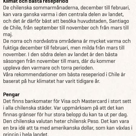
Klimat och bästa reseperiod
De chilenska sommarmånaderna, december till februari,
kan vara ganska varma i den centrala delen av landet,
och det är därför bäst att besöka huvudstaden, Santiago
de Chile, från september till november och från mars till
maj.
De norra och nordvästra områdena är mycket varma och
fuktiga december till februari, men milda från mars till
november. I den södra delen av landet är den bästa
säsongen från november till mars, där du kommer
uppleva den varmare och torra perioden.
Våra rekommendationer om bästa reseperiod i Chile är
baserat på hur klimatet har varit tidigare år.
Pengar
Det finns bankomater för Visa och Mastercard i stort sett
i alla chilenska städer. Var uppmärksam på att det kan
finnas gränser för hur stora belopp du kan ta ut per dag.
Den chilenska valutan heter chilensk Peso. Det kan vara
en bra idé att ta med amerikanska dollar, som kan växlas i
princip i hela landet.