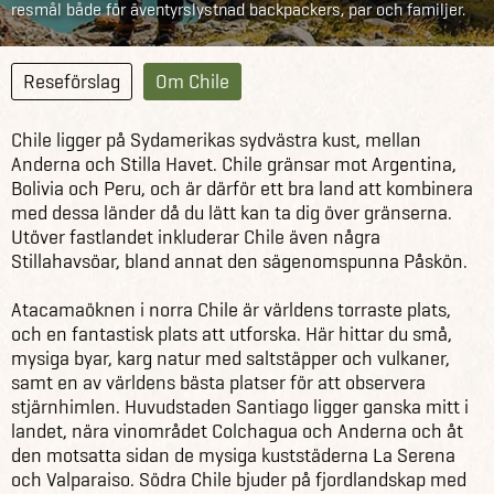
resmål både för äventyrslystnad backpackers, par och familjer.
Reseförslag
Om Chile
Chile ligger på Sydamerikas sydvästra kust, mellan
Anderna och Stilla Havet. Chile gränsar mot Argentina,
Bolivia och Peru, och är därför ett bra land att kombinera
med dessa länder då du lätt kan ta dig över gränserna.
Utöver fastlandet inkluderar Chile även några
Stillahavsöar, bland annat den sägenomspunna Påskön.
Atacamaöknen i norra Chile är världens torraste plats,
och en fantastisk plats att utforska. Här hittar du små,
mysiga byar, karg natur med saltstäpper och vulkaner,
samt en av världens bästa platser för att observera
stjärnhimlen. Huvudstaden Santiago ligger ganska mitt i
landet, nära vinområdet Colchagua och Anderna och åt
den motsatta sidan de mysiga kuststäderna La Serena
och Valparaiso. Södra Chile bjuder på fjordlandskap med