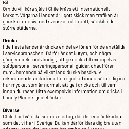
Bil
Om du vill köra själv i Chile krävs ett internationellt
körkort. Vägarna i landet är i gott skick men trafiken är
ganska intensiv med svenska mått mätt, särskilt i de
större städerna.
Dricks
I de flesta länder är dricks en del av lönen för de anställda
i servicebranschen. Därför är det kutym, och några
gånger direkt nödvändigt, att ge dricks till exempelvis
städpersonal, serveringspersonal, guider, chaufförer
m.m., beroende på vilket land du ska besöka. Vi
rekommenderar därför att du i god tid innan sätter dig in i
hur mycket som är normalt att ge i dricks och till vem
innan du reser. Hitta exempelvis information om dricks i
Lonely Planets guideböcker.
Diverse
Chile har två olika sorters eluttag, där det ena är likadant
som det vi har i Sverige. Du kan därför klara dig bra utan