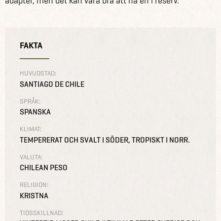
adapter, men det kan vara bra att ha en i reserv.
FAKTA
HUVUDSTAD:
SANTIAGO DE CHILE
SPRÅK:
SPANSKA
KLIMAT:
TEMPERERAT OCH SVALT I SÖDER, TROPISKT I NORR.
VALUTA:
CHILEAN PESO
RELIGION:
KRISTNA
TIDSSKILLNAD: