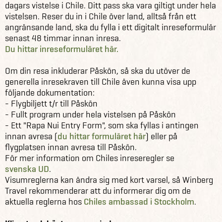
dagars vistelse i Chile. Ditt pass ska vara giltigt under hela
vistelsen. Reser du in i Chile över land, alltså från ett
angränsande land, ska du fylla i ett digitalt inreseformulär
senast 48 timmar innan inresa.
Du hittar inreseformuläret här.
Om din resa inkluderar Påskön, så ska du utöver de
generella inresekraven till Chile även kunna visa upp
följande dokumentation:
- Flygbiljett t/r till Påskön
- Fullt program under hela vistelsen på Påskön
- Ett "Rapa Nui Entry Form", som ska fyllas i antingen
innan avresa (
du hittar formuläret här
) eller på
flygplatsen innan avresa till Påskön.
För mer information om Chiles inreseregler se
svenska UD
.
Visumreglerna kan ändra sig med kort varsel, så Winberg
Travel rekommenderar att du informerar dig om de
aktuella reglerna hos
Chiles ambassad i Stockholm
.