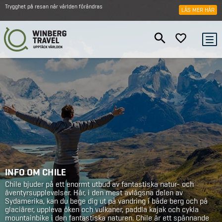
Trygghet på resan när världen förändras
LÄS MER HÄR
INFO OM CHILE
Chile bjuder på ett enormt utbud av fantastiska natur- och
äventyrsupplevelser. Här, i den mest avlägsna delen av
Sydamerika, kan du bege dig ut på vandring i både berg och på
glaciärer, uppleva öken och vulkaner, paddla kajak och cykla
mountainbike i den fantastiska naturen. Chile är ett spännande