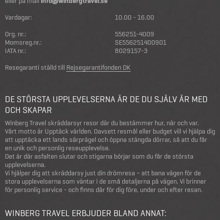
eller på mail
info@winbergtravel.se
Vardagar:
10.00 - 16.00
Org. nr.:
556251-4009
Momsreg.nr.:
SE556251400901
IATA nr.:
8029157-3
Resegaranti ställd till
Rejsegarantifonden DK
DE STÖRSTA UPPLEVELSERNA ÄR DE DU SJÄLV ÄR MED
OCH SKAPAR
Winberg Travel skräddarsyr resor där du bestämmer hur, när och var.
Vårt motto är Upptäck världen. Oavsett resmål eller budget vill vi hjälpa dig
att upptäcka ett lands särprägel och öppna stängda dörrar, så att du får
en unik och personlig reseupplevelse.
Det är där asfalten slutar och stigarna börjar som du får de största
upplevelserna.
Vi hjälper dig att skräddarsy just din drömresa – att bana vägen för de
stora upplevelserna som väntar i de små detaljerna på vägen. Vi brinner
för personlig service - och finns där för dig före, under och efter resan.
WINBERG TRAVEL ERBJUDER BLAND ANNAT: