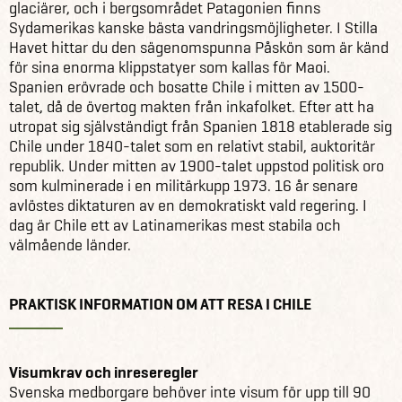
glaciärer, och i bergsområdet Patagonien finns
Sydamerikas kanske bästa vandringsmöjligheter. I Stilla
Havet hittar du den sägenomspunna Påskön som är känd
för sina enorma klippstatyer som kallas för Maoi.
Spanien erövrade och bosatte Chile i mitten av 1500-
talet, då de övertog makten från inkafolket. Efter att ha
utropat sig självständigt från Spanien 1818 etablerade sig
Chile under 1840-talet som en relativt stabil, auktoritär
republik. Under mitten av 1900-talet uppstod politisk oro
som kulminerade i en militärkupp 1973. 16 år senare
avlöstes diktaturen av en demokratiskt vald regering. I
dag är Chile ett av Latinamerikas mest stabila och
välmående länder.
PRAKTISK INFORMATION OM ATT RESA I CHILE
Visumkrav och inreseregler
Svenska medborgare behöver inte visum för upp till 90