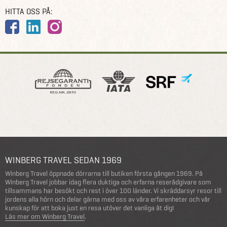
HITTA OSS PÅ:
WINBERG TRAVEL SEDAN 1969
Winberg Travel öppnade dörrarna till butiken första gången 1969. På
Winberg Travel jobbar idag flera duktiga och erfarna reserådgivare som
tillsammans har besökt och rest i över 100 länder. Vi skräddarsyr resor till
jordens alla hörn och delar gärna med oss av våra erfarenheter och vår
kunskap för att boka just en resa utöver det vanliga åt dig!
Läs mer om Winberg Travel
.