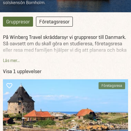
solskensön Bornholm.
Gruppresor
Företagsresor
På Winberg Travel skräddarsyr vi gruppresor till Danmark.
Så oavsett om du skall göra en studieresa, företagsresa
eller resa med familjen hjälper vi dig att planera och boka
din gruppresa.
Läs mer...
Se ett urval av våra gruppresor till Danmark är nedan.
Visa 1 upplevelser
Se alla gruppresor runtom i världen här
Företagsresa