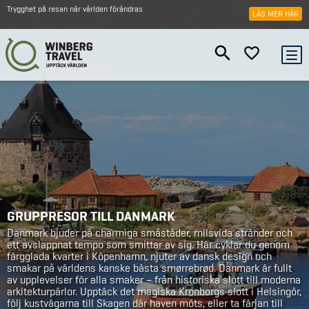
Trygghet på resan när världen förändras
LÄS MER HÄR
GRUPPRESOR TILL DANMARK
Danmark bjuder på charmiga småstäder, milsvida stränder och
ett avslappnat tempo som smittar av sig. Här cyklar du genom
färgglada kvarter i Köpenhamn, njuter av dansk design och
smakar på världens kanske bästa smørrebrød. Danmark är fullt
av upplevelser för alla smaker – från historiska slott till moderna
arkitekturpärlor. Upptäck det magiska Kronborgs slott i Helsingör,
följ kustvägarna till Skagen där haven möts, eller ta färjan till