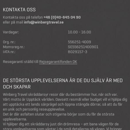
KONTAKTA OSS
Kontakta oss på telefon
+46 (0)40-645 04 90
eller på mail
info@winbergtravel.se
Vardagar:
10.00 - 16.00
Org. nr.:
556251-4009
Momsreg.nr.:
SE556251400901
IATA nr.:
8029157-3
Resegaranti ställd till
Rejsegarantifonden DK
DE STÖRSTA UPPLEVELSERNA ÄR DE DU SJÄLV ÄR MED
OCH SKAPAR
Winberg Travel skräddarsyr resor där du bestämmer hur, när och var.
Vårt motto är Upptäck världen. Oavsett resmål eller budget vill vi hjälpa dig
att upptäcka ett lands särprägel och öppna stängda dörrar, så att du får
en unik och personlig reseupplevelse.
Det är där asfalten slutar och stigarna börjar som du får de största
upplevelserna.
Vi hjälper dig att skräddarsy just din drömresa – att bana vägen för de
stora upplevelserna som väntar i de små detaljerna på vägen. Vi brinner