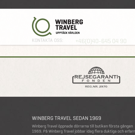
Error
KONTAKTA OSS:
+46(0)40-645 04 90
WINBERG TRAVEL SEDAN 1969
Winberg Travel öppnade dörrarna till butiken första gången
1969. På Winberg Travel jobbar idag flera duktiga och erfar