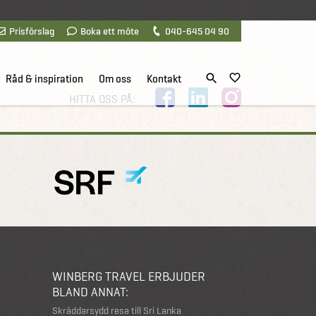
Prisförslag
Boka ett möte
040-645 04 90
Råd & inspiration
Om oss
Kontakt
HITTA OSS PÅ:
WINBERG TRAVEL ERBJUDER
BLAND ANNAT:
Skräddarsydd resa till Sri Lanka