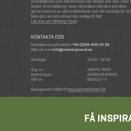
reserådgivare som tillsammans har besökt och rest i över
länder. Vi skräddarsyr resor till jordens alla hörn och delar
gärna med oss av våra erfarenheter och vår kunskap för att
boka just en resa utöver det vanliga åt dig!
Läs mer om Winberg Travel
.
KONTAKTA OSS
Kontakta oss på telefon
+46 (0)40-645 04 90
eller på mail
info@winbergtravel.se
Vardagar:
10.00 - 16.00
Org. nr.:
556251-4009
Momsreg.nr.:
SE556251400901
IATA nr.:
8029157-3
Resegaranti ställd till
Rejsegarantifonden DK
FÅ INSPIR