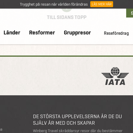
Trygghet på resan när världen förändras
LÄS MER HÄR
TILL SIDANS TOPP
Länder
Resformer
Gruppresor
Reseföredrag
DE STÖRSTA UPPLEVELSERNA ÄR DE DU
SJÄLV ÄR MED OCH SKAPAR
na
Winberg Travel skräddarsyr resor där du bestämmer