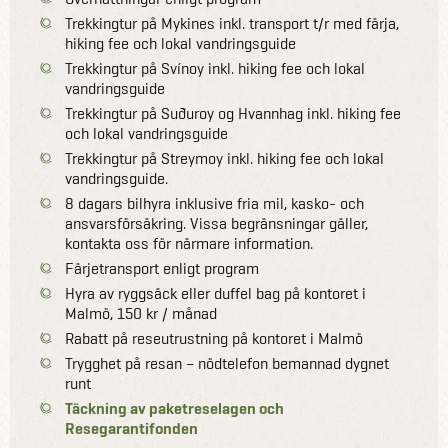
Trekkingtur på Mykines inkl. transport t/r med färja,
hiking fee och lokal vandringsguide
Trekkingtur på Svínoy inkl. hiking fee och lokal
vandringsguide
Trekkingtur på Suðuroy og Hvannhag inkl. hiking fee
och lokal vandringsguide
Trekkingtur på Streymoy inkl. hiking fee och lokal
vandringsguide.
8 dagars bilhyra inklusive fria mil, kasko- och
ansvarsförsäkring. Vissa begränsningar gäller,
kontakta oss för närmare information.
Färjetransport enligt program
Hyra av ryggsäck eller duffel bag på kontoret i
Malmö, 150 kr / månad
Rabatt på reseutrustning på kontoret i Malmö
Trygghet på resan – nödtelefon bemannad dygnet
runt
Täckning av paketreselagen och
Resegarantifonden