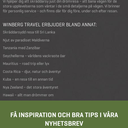
Vi hjälper dig att skräddarsy just din drömresa – att bana vägen för de
stora upplevelserna som väntar i de små detaljerna på vägen. Vi brinner
för personlig service - och finns där för dig före, under och efter resan.
WINBERG TRAVEL ERBJUDER BLAND ANNAT:
Skräddarsydd resa till Sri Lanka
Njut av paradiset Maldiverna
Tanzania med Zanzibar
Seychellerna – världens vackraste öar
Mauritius – road trip eller lyx
Costa Rica – djur, natur och äventyr
Kuba – en resa till en annan tid
Nya Zeeland – det stora äventyret
Hawaii – allt man drömmer om
FÅ INSPIRATION OCH BRA TIPS I VÅRA
NYHETSBREV