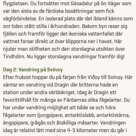
flygplatsen. Du fortsätter mot Gásadalur på ön Vágar som
var den sista av de färöiska bosättningar som fick
vägförbindelse. En isolerad plats där det ibland känns som
om tiden stått stilla i århundraden. Bakom byn reser sig
fjällen och framför ligger det ikoniska vattenfallet där
vattnet forsar direkt ut över klipporna ner i havet. Här
njuter man stillheten och den storslagna utsikten över
Tindhólm. Nu ligger storslagna vandringar framför dig!
Dag 2: Vandring på Svínoy
Efter frukost hoppar du på färjan från Viðoy till Svínoy. Här
väntar en vandring vid Dragin där britterna hade en
station under andra världskriget. Idag är Dragin ett
favorittillhåll för många av Färöarnas olika fågelarter. Du
har under vandring möjlighet att både se och höra
fågelarter som ljungpipare, antarktislabb, antarktistärna,
ängspipare, grågås och åtskilliga måsarter. Vandringen
idag är relativt lätt med sina 4-5 kilometer men du går i