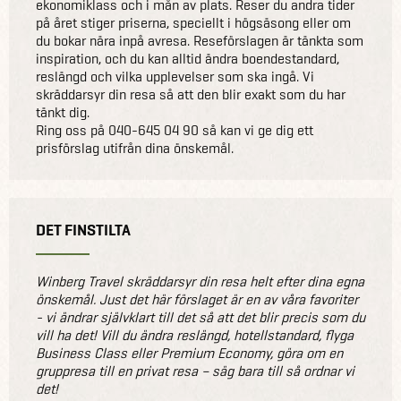
ekonomiklass och i mån av plats. Reser du andra tider
på året stiger priserna, speciellt i högsäsong eller om
du bokar nära inpå avresa. Reseförslagen är tänkta som
inspiration, och du kan alltid ändra boendestandard,
reslängd och vilka upplevelser som ska ingå. Vi
skräddarsyr din resa så att den blir exakt som du har
tänkt dig.
Ring oss på 040-645 04 90 så kan vi ge dig ett
prisförslag utifrån dina önskemål.
DET FINSTILTA
Winberg Travel skräddarsyr din resa helt efter dina egna
önskemål. Just det här förslaget är en av våra favoriter
- vi ändrar självklart till det så att det blir precis som du
vill ha det! Vill du ändra reslängd, hotellstandard, flyga
Business Class eller Premium Economy, göra om en
gruppresa till en privat resa – säg bara till så ordnar vi
det!