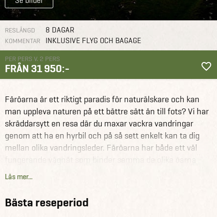
Se bilder
8 DAGAR
RESLÄNGD
INKLUSIVE FLYG OCH BAGAGE
KOMMENTAR
PER PERS V. 2 PERS
FRÅN 31 950:-
Färöarna
Reseförslag
Trekkingäventyr på Färöarna
Färöarna är ett riktigt paradis för naturälskare och kan
man uppleva naturen på ett bättre sätt än till fots? Vi har
skräddarsytt en resa där du maxar vackra vandringar
genom att ha en hyrbil och på så sett enkelt kan ta dig
mellan olika vandringsleder. Färöarna har både ett väl
fungerande vägnät som binder samma de olika öarna
med broar, färjor och tunnlar såväl som mängder av
Läs mer...
vandringsleder.
Bästa reseperiod
Du kommer att få fantastiska vandringsupplevelser på