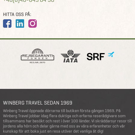
HITTA OSS PÅ:
WINBERG TRAVEL SEDAN 1969
Winberg Travel öppnade dörrarna till butiken första gången 1969. På
Winberg Travel jobbar idag flera duktiga och erfarna reserådgivare som
tillsammans har besökt och rest i över 100 länder. Vi skräddarsyr resor till
jordens alla hörn och delar gärna med oss av våra erfarenheter och vår
kunskap för att boka just en resa utöver det vanliga åt dig!