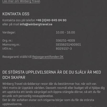
Läs mer om Winberg Travel
.
KONTAKTA OSS
Kontakta oss på telefon
+46 (0)40-645 04 90
eller på mail
info@winbergtravel.se
Vardagar:
10.00 - 16.00
Org. nr.:
556251-4009
Momsreg.nr.:
SE556251400901
IATA nr.:
8029157-3
Resegaranti ställd till
Rejsegarantifonden DK
DE STÖRSTA UPPLEVELSERNA ÄR DE DU SJÄLV ÄR MED
OCH SKAPAR
Winberg Travel skräddarsyr resor där du bestämmer hur, när och var.
Vårt motto är Upptäck världen. Oavsett resmål eller budget vill vi hjälpa dig
att upptäcka ett lands särprägel och öppna stängda dörrar, så att du får
en unik och personlig reseupplevelse.
Det är där asfalten slutar och stigarna börjar som du får de största
upplevelserna.