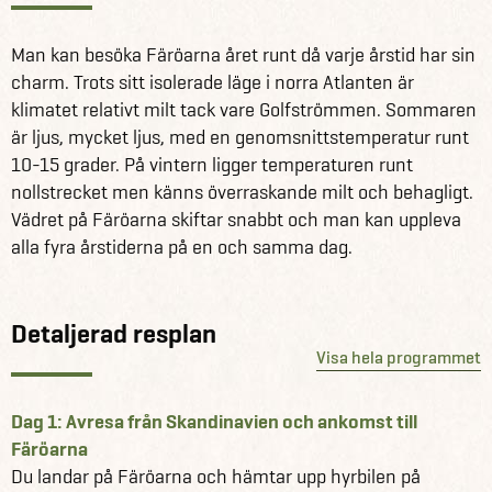
fågelön Mykines, de nordliga öarna omkring Kalsoy och
Svínoy, Hvannhagi som är ett av de vackraste
Man kan besöka Färöarna året runt då varje årstid har sin
naturområdena på Suðuroy, samt längs gamla
charm. Trots sitt isolerade läge i norra Atlanten är
vandringsstigar.
klimatet relativt milt tack vare Golfströmmen. Sommaren
är ljus, mycket ljus, med en genomsnittstemperatur runt
Se alla våra andra fantastiska reseförslag för Färöarna
10-15 grader. På vintern ligger temperaturen runt
här
nollstrecket men känns överraskande milt och behagligt.
Läs mer om Färöarna här
Vädret på Färöarna skiftar snabbt och man kan uppleva
alla fyra årstiderna på en och samma dag.
Detaljerad resplan
Visa hela programmet
Dag 1: Avresa från Skandinavien och ankomst till
Färöarna
Du landar på Färöarna och hämtar upp hyrbilen på