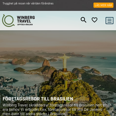
Trygghet på resan när världen förändras
LÄS MER HÄR
FÖRETAGSRESOR TILL BRASILIEN
Winberg Travel skräddarsyr företagsresor till Brasilien helt efter
era behov. Vi erbjuder t.ex. företagsresor till Rio De Janeiro -
men även till andra städer i Brasilien.