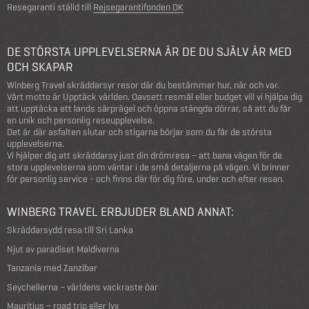
Resegaranti ställd till
Rejsegarantifonden DK
DE STÖRSTA UPPLEVELSERNA ÄR DE DU SJÄLV ÄR MED
OCH SKAPAR
Winberg Travel skräddarsyr resor där du bestämmer hur, när och var.
Vårt motto är Upptäck världen. Oavsett resmål eller budget vill vi hjälpa dig
att upptäcka ett lands särprägel och öppna stängda dörrar, så att du får
en unik och personlig reseupplevelse.
Det är där asfalten slutar och stigarna börjar som du får de största
upplevelserna.
Vi hjälper dig att skräddarsy just din drömresa – att bana vägen för de
stora upplevelserna som väntar i de små detaljerna på vägen. Vi brinner
för personlig service - och finns där för dig före, under och efter resan.
WINBERG TRAVEL ERBJUDER BLAND ANNAT:
Skräddarsydd resa till Sri Lanka
Njut av paradiset Maldiverna
Tanzania med Zanzibar
Seychellerna – världens vackraste öar
Mauritius – road trip eller lyx