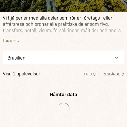
Vi hjälper er med alla delar som rör er företags- eller
affärsresa och ordnar alla praktiska delar som flyg,
transfers, hotell, visum, försäkringar, måltider och andra
arrangemang. Vi kan även erbjuda mängder av olika
Läs mer...
aktiviteter och utflykter med eller utan lokalguider.
Visa 1 upplevelser
PRIS
RESLÄNGD
Hämtar data