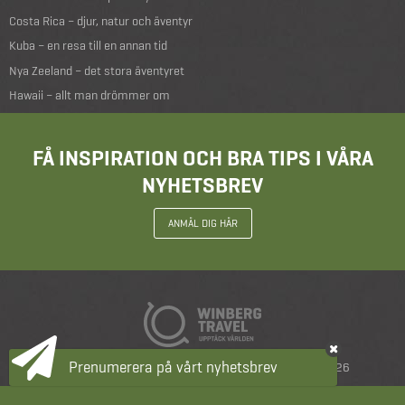
Costa Rica – djur, natur och äventyr
Kuba – en resa till en annan tid
Nya Zeeland – det stora äventyret
Hawaii – allt man drömmer om
FÅ INSPIRATION OCH BRA TIPS I VÅRA
NYHETSBREV
ANMÄL DIG HÄR
Prenumerera på vårt nyhetsbrev
Resevillkor
|
Integritetspolicy
|
copyright 2026