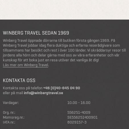
WINBERG TRAVEL SEDAN 1969
Winberg Travel öppnade dörrarna till butiken första gången 1969. På
Winberg Travel jobbar idag flera duktiga och erfarna reserådgivare som
tillsammans har besökt och rest i över 100 länder. Vi skräddarsyr resor till
jordens alla hörn och delar gärna med oss av våra erfarenheter och vår
kunskap för att boka just en resa utöver det vanliga åt dig!
Läs mer om Winberg Travel
.
KONTAKTA OSS
Kontakta oss på telefon
+46 (0)40-645 04 90
eller på mail
info@winbergtravel.se
Vardagar:
10.00 - 16.00
Org. nr.:
556251-4009
Momsreg.nr.:
SE556251400901
IATA nr.:
8029157-3