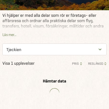
Vi hjälper er med alla delar som rör er företags- eller
affärsresa och ordnar alla praktiska delar som flyg,
transfers, hotell, visum, försäkringar, måltider och andra
arrangemang. Vi kan även erbjuda mängder av olika
Läs mer...
aktiviteter och utflykter med eller utan lokalguider.
Visa 1 upplevelser
PRIS
RESLÄNGD
Hämtar data