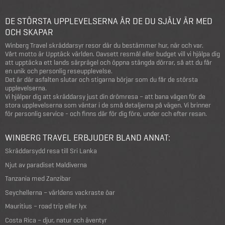
DE STÖRSTA UPPLEVELSERNA ÄR DE DU SJÄLV ÄR MED
OCH SKAPAR
Winberg Travel skräddarsyr resor där du bestämmer hur, när och var.
Vårt motto är Upptäck världen. Oavsett resmål eller budget vill vi hjälpa dig
att upptäcka ett lands särprägel och öppna stängda dörrar, så att du får
en unik och personlig reseupplevelse.
Det är där asfalten slutar och stigarna börjar som du får de största
upplevelserna.
Vi hjälper dig att skräddarsy just din drömresa – att bana vägen för de
stora upplevelserna som väntar i de små detaljerna på vägen. Vi brinner
för personlig service - och finns där för dig före, under och efter resan.
WINBERG TRAVEL ERBJUDER BLAND ANNAT:
Skräddarsydd resa till Sri Lanka
Njut av paradiset Maldiverna
Tanzania med Zanzibar
Seychellerna – världens vackraste öar
Mauritius – road trip eller lyx
Costa Rica – djur, natur och äventyr