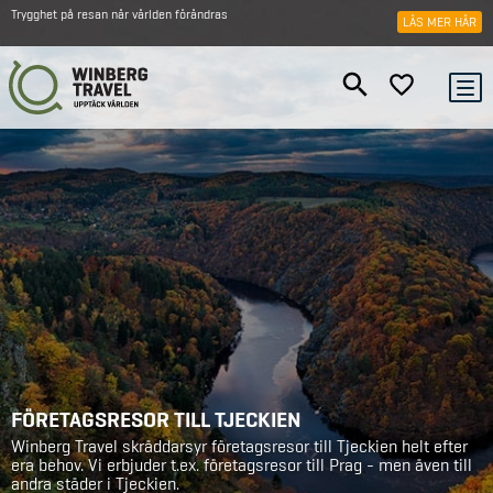
Trygghet på resan när världen förändras
LÄS MER HÄR
FÖRETAGSRESOR TILL TJECKIEN
Winberg Travel skräddarsyr företagsresor till Tjeckien helt efter
era behov. Vi erbjuder t.ex. företagsresor till Prag - men även till
andra städer i Tjeckien.