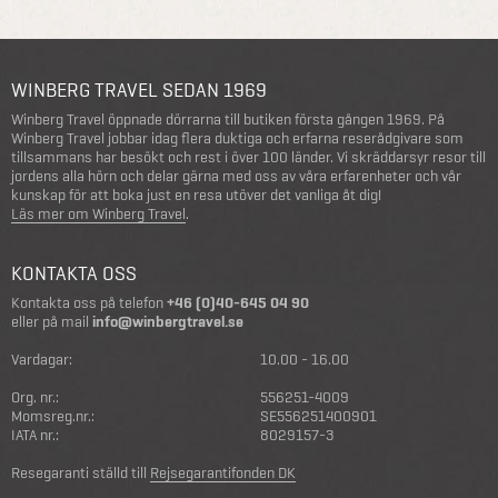
WINBERG TRAVEL SEDAN 1969
Winberg Travel öppnade dörrarna till butiken första gången 1969. På
Winberg Travel jobbar idag flera duktiga och erfarna reserådgivare som
tillsammans har besökt och rest i över 100 länder. Vi skräddarsyr resor till
jordens alla hörn och delar gärna med oss av våra erfarenheter och vår
kunskap för att boka just en resa utöver det vanliga åt dig!
Läs mer om Winberg Travel
.
KONTAKTA OSS
Kontakta oss på telefon
+46 (0)40-645 04 90
eller på mail
info@winbergtravel.se
Vardagar:
10.00 - 16.00
Org. nr.:
556251-4009
Momsreg.nr.:
SE556251400901
IATA nr.:
8029157-3
Resegaranti ställd till
Rejsegarantifonden DK