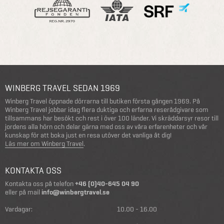
WINBERG TRAVEL SEDAN 1969
Winberg Travel öppnade dörrarna till butiken första gången 1969. På
Winberg Travel jobbar idag flera duktiga och erfarna reserådgivare som
tillsammans har besökt och rest i över 100 länder. Vi skräddarsyr resor till
jordens alla hörn och delar gärna med oss av våra erfarenheter och vår
kunskap för att boka just en resa utöver det vanliga åt dig!
Läs mer om Winberg Travel
.
KONTAKTA OSS
Kontakta oss på telefon
+46 (0)40-645 04 90
eller på mail
info@winbergtravel.se
Vardagar:
10.00 - 16.00