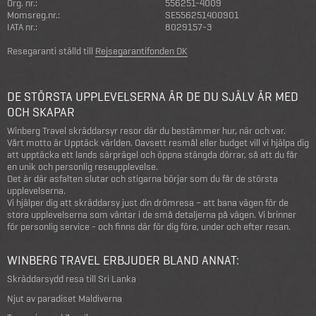
Org. nr.:
556251-4009
Momsreg.nr.:
SE556251400901
IATA nr.:
8029157-3
Resegaranti ställd till
Rejsegarantifonden DK
DE STÖRSTA UPPLEVELSERNA ÄR DE DU SJÄLV ÄR MED
OCH SKAPAR
Winberg Travel skräddarsyr resor där du bestämmer hur, när och var.
Vårt motto är Upptäck världen. Oavsett resmål eller budget vill vi hjälpa dig
att upptäcka ett lands särprägel och öppna stängda dörrar, så att du får
en unik och personlig reseupplevelse.
Det är där asfalten slutar och stigarna börjar som du får de största
upplevelserna.
Vi hjälper dig att skräddarsy just din drömresa – att bana vägen för de
stora upplevelserna som väntar i de små detaljerna på vägen. Vi brinner
för personlig service - och finns där för dig före, under och efter resan.
WINBERG TRAVEL ERBJUDER BLAND ANNAT:
Skräddarsydd resa till Sri Lanka
Njut av paradiset Maldiverna