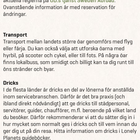
aktuella reglerna på
UD:s tjänst Sweden Abroad
.
Ovanstående information är med reservation för
ändringar.
Transport
Transport mellan landets större öar genomförs med flyg
eller färja. Du kan också välja att utforska öarna med
hyrbil, på scooter och cykel, eller till fots. På några öar
finns lokalbuss, som smidigt och billigt kan ta dig runt till
öns stränder och byar.
Dricks
I de flesta länder är dricks en del av lönerna för anställda
inom servicebranschen. Därför är det bra praxis (och
ibland direkt nödvändigt) att ge dricks till städpersonal,
servitörer, guider, chaufförer, m.fl. beroende på vilket land
du besöker. Därför rekommenderar vi att du sätter dig in i
hur mycket som normalt ges i dricks och till vem innan du
ger dig ut på din resa. Hitta information om dricks i Lonely
Planets guideböcker.