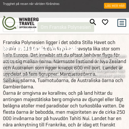
Trygghet på resan när världen förändras
LÄS MER HÄR
Reseförslag
Om Franska Polynesien
Franska Polynesien ligger i det södra Stilla Havet och
INFO OM FRANSKA POLYNESIEN
består av 118 öar fördelade på en havsyta lika stor som
hela Europa. Det innebär att du oftast behöver flyga för
Drömmen om Franska Polynesien är inte alls så ouppnåelig som
många tror. Winberg Travel kan boka flyg runtom i det enorma
att ta dig mellan öarna. Närmaste fastland är Nya Zeeland
öriket, hjälpa till att boka lokal transport eller hyrbil, organisera
och Australien som ligger knappt 600 mil bort. Landet är
dykning och arrangera övernattningar på allt från bungalows hos
uppdelat på fem ögrupper: Marquesasöarna,
lokalägda B&B till lyxiga resort där du bor med korallrevet precis
Sällskapsöarna, Tuamotuöarna, de Australiska öarna och
under dig.
Gambieröarna.
Öarna är omgivna av korallrev, och på land hittar du
antingen majestätiska berg omgivna av djungel eller lågt
belägna atoller med paradisöar och turkosblåa vatten. De
flesta öarna är bebodda, men majoriteten av de cirka 250
000 invånarna bor på huvudön Tahiti Nui. Landet har en
nära anknytning till Frankrike, och är idag ett franskt