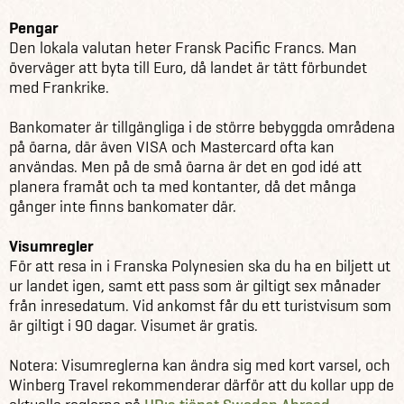
Pengar
Den lokala valutan heter Fransk Pacific Francs. Man
överväger att byta till Euro, då landet är tätt förbundet
med Frankrike.
Bankomater är tillgängliga i de större bebyggda områdena
på öarna, där även VISA och Mastercard ofta kan
användas. Men på de små öarna är det en god idé att
planera framåt och ta med kontanter, då det många
gånger inte finns bankomater där.
Visumregler
För att resa in i Franska Polynesien ska du ha en biljett ut
ur landet igen, samt ett pass som är giltigt sex månader
från inresedatum. Vid ankomst får du ett turistvisum som
är giltigt i 90 dagar. Visumet är gratis.
Notera: Visumreglerna kan ändra sig med kort varsel, och
Winberg Travel rekommenderar därför att du kollar upp de