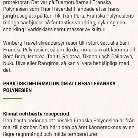
protektorat. Det var på Tuamotuöarna i Franska
Polynesien som Thor Heyerdahl landade efter hans
jungfruseglats på Kon Tiki från Peru. Franska Polynesiens
många öar bjuder på fantastisk vandring, dykning och
snorkling i världsklass samt massor av kultur.
Winberg Travel skräddarsyr resor till i stort sett alla öar i
Franska Polynesien, så om du drömmer om att komma till
Bora Bora, Moorea, Tahiti, Raiatea, Tikehau och Fakarava,
Nuku Hiva eller Rangiroa, så kan vi vara behjälpliga med
det.
PRAKTISK INFORMATION OM ATT RESA I FRANSKA
POLYNESIEN
Klimat och bästa reseperiod
Den bästa perioden att besöka Franska Polynesien är från
maj till oktober. Den här tiden på året kännetecknas av en
lägre regnmängd och milda temperaturer.