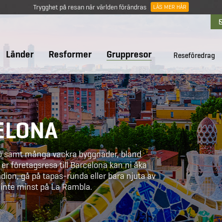
Trygghet på resan när världen förändras
LÄS MER HÄR
Länder
Resformer
Gruppresor
Reseföredrag
ELONA
jö samt många vackra byggnader, bland
er företagsresa till Barcelona kan ni åka
dion, gå på tapas-runda eller bara njuta av
 inte minst på La Rambla.