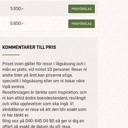
5.950:-
PRISFÖRSLAG
5.950:-
PRISFÖRSLAG
KOMMENTARER TILL PRIS
Priset ovan gäller för resor i lågsäsong och i
mån av plats, vid minst 10 personer. Reser ni
andra tider på året kan priserna stiga,
speciellt i högsäsong eller om ni bokar nära
inpå avresa.
Reseförslagen är tänkta som inspiration, och
ni kan alltid ändra boendestandard, reslängd
och vilka upplevelser som ska ingå. Vi
skräddarsyr er resa så att den blir exakt som
ni har tänkt er.
Ring oss på 040-645 04 90 så ger vi dig en
offert på exakt de datum du vill resa.