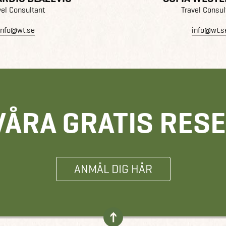
vel Consultant
Travel Consul
info@wt.se
info@wt.s
VÅRA GRATIS RES
ANMÄL DIG HÄR