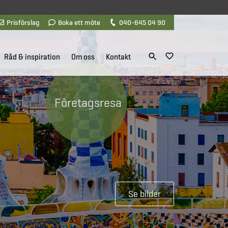
Prisförslag
Boka ett möte
040-645 04 90
Råd & inspiration
Om oss
Kontakt
Företagsresa
Se bilder