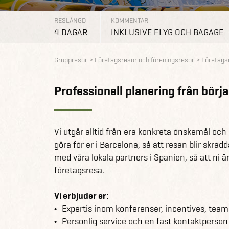
RESLÄNGD
KOMMENTAR
4 DAGAR
INKLUSIVE FLYG OCH BAGAGE
Gruppresor
Företagsresor och föreningsresor
Företagsr
Professionell planering från början
Vi utgår alltid från era konkreta önskemål oc
göra för er i Barcelona, så att resan blir skrä
med våra lokala partners i Spanien, så att ni är
företagsresa.
Vi erbjuder er:
Expertis inom konferenser, incentives, tea
Personlig service och en fast kontaktperson