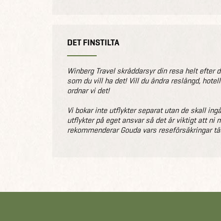
DET FINSTILTA
Winberg Travel skräddarsyr din resa helt efter di
som du vill ha det! Vill du ändra reslängd, hote
ordnar vi det!
Vi bokar inte utflykter separat utan de skall ing
utflykter på eget ansvar så det är viktigt att n
rekommenderar Gouda vars reseförsäkringar täc