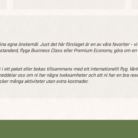
na egna önskemål. Just det här förslaget är en av våra favoriter - vi än
llstandard, flyga Business Class eller Premium Economy, göra om en gr
å i ett paket eller bokas tillsammans med ett internationellt flyg. Vän
i meddelar oss om ni har några tveksamheter och att ni har en bra res
ker många aktiviteter utan extra kostnader.