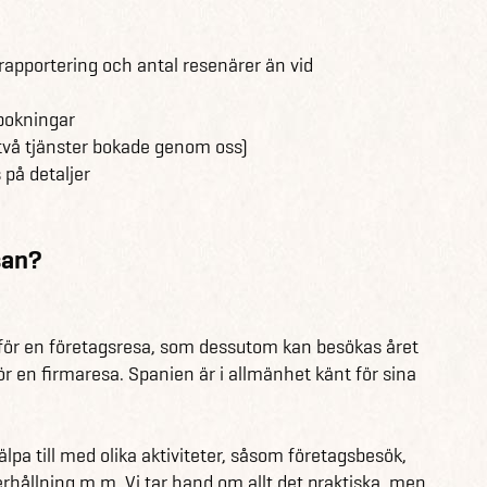
rapportering och antal resenärer än vid
ebokningar
två tjänster bokade genom oss)
 på detaljer
san?
 för en företagsresa, som dessutom kan besökas året
ör en firmaresa. Spanien är i allmänhet känt för sina
pa till med olika aktiviteter, såsom företagsbesök,
hållning m.m. Vi tar hand om allt det praktiska, men