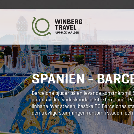
SPANIEN - BARC
Barcelona bjuder på en levande konstnärsmil
annat av den världskända arkitekten Gaudí. På 
linbana över staden, besöka FC Barcelonas sta
den trevliga stämningen runtom i staden, och