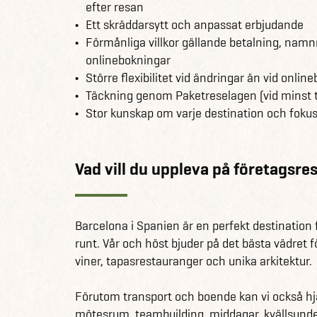
efter resan
Ett skräddarsytt och anpassat erbjudande
Förmånliga villkor gällande betalning, namn
onlinebokningar
Större flexibilitet vid ändringar än vid onlin
Täckning genom Paketreselagen (vid minst 
Stor kunskap om varje destination och fokus
Vad vill du uppleva på företagsre
Barcelona i Spanien är en perfekt destination
runt. Vår och höst bjuder på det bästa vädret f
viner, tapasrestauranger och unika arkitektur.
Förutom transport och boende kan vi också hjäl
mötesrum, teambuilding, middagar, kvällsunder