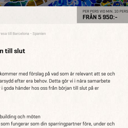
PER PERS VID MIN. 10 PER
FRÅN 5 950:-
esa till Barcelona - Spanien
 till slut
h kommer med förslag på vad som är relevant att se och
ddarsydd efter era behov. Detta gör vi i nära samarbete
 i goda händer hos oss från början till slut på er
mbuilding och möten
 som fungerar som din sparringpartner före, under och