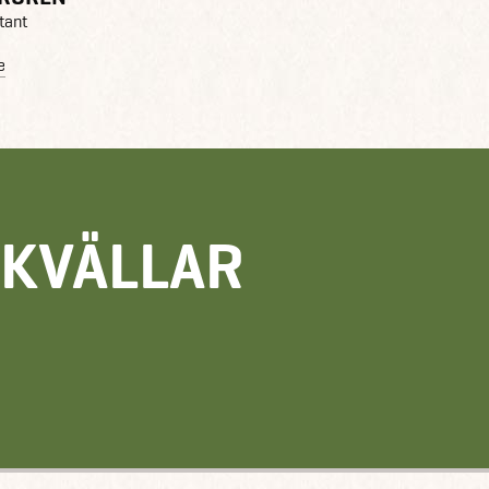
tant
e
EKVÄLLAR