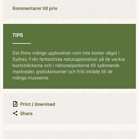
Kommentarer till pris
TIPS
Det finns många upplevelser som inte kostar något i
Sydney. Från fantastiska naturupplevelser på de vackra
kuststräckorna och i nationalparkerna till spännande
marknader, gratiskonserter och fritt inträde till de
många museerna.
Print / download
Share