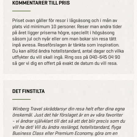
KOMMENTARER TILL PRIS
Priset ovan gäller för resor i lågsäsong och i mån av
plats vid minimum 10 personer. Reser man andra tider
på året ligger priserna högre, speciellt i högsäsong
såsom jul och nyår eller om man bokar sin resa tätt
inpå avresa. Reseförslagen är tänkta som inspiration.
Du kan alltid ändra hotellstandard, antal dagar och vilka
utflykter du vill skall ingå. Ring oss på 040-645 04 90
så ger vi dig en offert på exakt de datum du vill resa.
DET FINSTILTA
Winberg Travel skräddarsyr din resa helt efter dina egna
önskemål. Just det här förslaget är en av våra favoriter
- vi ändrar självklart till det så att det blir precis som du
vill ha det! Vill du ändra reslängd, hotellstandard, flyga
Business Class eller Premium Economy, göra om en