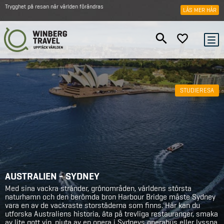
Trygghet på resan när världen förändras
LÄS MER HÄR
STUDIERESA
AUSTRALIEN - SYDNEY
Med sina vackra stränder, grönområden, världens största
naturhamn och den berömda bron Harbour Bridge måste Sydney
vara en av de vackraste storstäderna som finns. Här kan du
utforska Australiens historia, äta på trevliga restauranger, smaka
av lite gott vin, njuta av en opera i Sydneys operahus eller lyssna