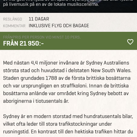
på livemusik på en av de lokala musikscenerna.
11 DAGAR
RESLÄNGD
INKLUSIVE FLYG OCH BAGAGE
KOMMENTAR
FRÅNPRIS PER PERSON VID MINST 10 PERS.
FRÅN 21 950:-
Gruppresor
Studieresor och skolresor
Studieresa till Sydney
Med nästan 4,4 miljoner invånare är Sydney Australiens
största stad och huvudstad i delstaten New South Wales.
Staden grundades 1788 av de första brittiska bosättarna
och var ursprungligen en straffkoloni. Innan de brittiska
bosättarna anlände var området kring Sydney bebott av
aboriginerna i tiotusentals år.
Sydney är en modern storstad med hundratusentals bilar,
vilket ofta leder till stora trafikstockningar under
rusningstid. En kontrast till den hektiska trafiken hittar du