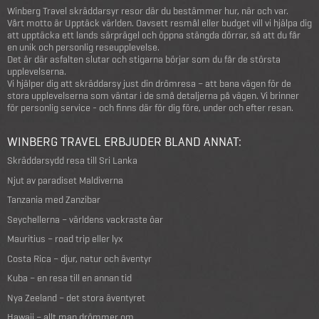
Winberg Travel skräddarsyr resor där du bestämmer hur, när och var.
Vårt motto är Upptäck världen. Oavsett resmål eller budget vill vi hjälpa dig
att upptäcka ett lands särprägel och öppna stängda dörrar, så att du får
en unik och personlig reseupplevelse.
Det är där asfalten slutar och stigarna börjar som du får de största
upplevelserna.
Vi hjälper dig att skräddarsy just din drömresa – att bana vägen för de
stora upplevelserna som väntar i de små detaljerna på vägen. Vi brinner
för personlig service - och finns där för dig före, under och efter resan.
WINBERG TRAVEL ERBJUDER BLAND ANNAT:
Skräddarsydd resa till Sri Lanka
Njut av paradiset Maldiverna
Tanzania med Zanzibar
Seychellerna – världens vackraste öar
Mauritius – road trip eller lyx
Costa Rica – djur, natur och äventyr
Kuba – en resa till en annan tid
Nya Zeeland – det stora äventyret
Hawaii – allt man drömmer om