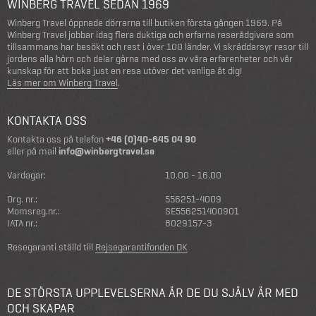
WINBERG TRAVEL SEDAN 1969
Winberg Travel öppnade dörrarna till butiken första gången 1969. På
Winberg Travel jobbar idag flera duktiga och erfarna reserådgivare som
tillsammans har besökt och rest i över 100 länder. Vi skräddarsyr resor till
jordens alla hörn och delar gärna med oss av våra erfarenheter och vår
kunskap för att boka just en resa utöver det vanliga åt dig!
Läs mer om Winberg Travel
.
KONTAKTA OSS
Kontakta oss på telefon
+46 (0)40-645 04 90
eller på mail
info@winbergtravel.se
Vardagar:
10.00 - 16.00
Org. nr.:
556251-4009
Momsreg.nr.:
SE556251400901
IATA nr.:
8029157-3
Resegaranti ställd till
Rejsegarantifonden DK
DE STÖRSTA UPPLEVELSERNA ÄR DE DU SJÄLV ÄR MED
OCH SKAPAR