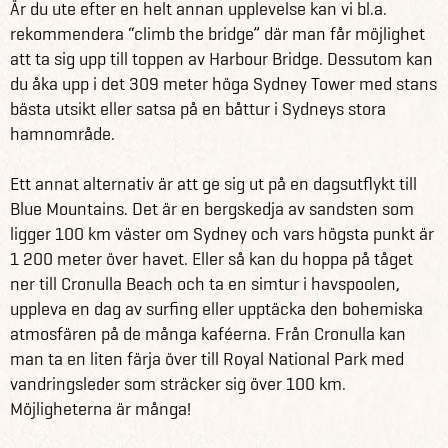
Är du ute efter en helt annan upplevelse kan vi bl.a.
rekommendera “climb the bridge” där man får möjlighet
att ta sig upp till toppen av Harbour Bridge. Dessutom kan
du åka upp i det 309 meter höga Sydney Tower med stans
bästa utsikt eller satsa på en båttur i Sydneys stora
hamnområde.
Ett annat alternativ är att ge sig ut på en dagsutflykt till
Blue Mountains. Det är en bergskedja av sandsten som
ligger 100 km väster om Sydney och vars högsta punkt är
1 200 meter över havet. Eller så kan du hoppa på tåget
ner till Cronulla Beach och ta en simtur i havspoolen,
uppleva en dag av surfing eller upptäcka den bohemiska
atmosfären på de många kaféerna. Från Cronulla kan
man ta en liten färja över till Royal National Park med
vandringsleder som sträcker sig över 100 km.
Möjligheterna är många!