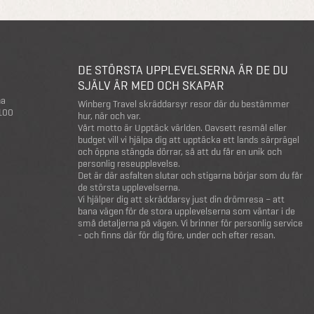
DE STÖRSTA UPPLEVELSERNA ÄR DE DU
SJÄLV ÄR MED OCH SKAPAR
na
Winberg Travel skräddarsyr resor där du bestämmer
 100
hur, när och var.
Vårt motto är Upptäck världen. Oavsett resmål eller
budget vill vi hjälpa dig att upptäcka ett lands särprägel
och öppna stängda dörrar, så att du får en unik och
personlig reseupplevelse.
Det är där asfalten slutar och stigarna börjar som du får
de största upplevelserna.
Vi hjälper dig att skräddarsy just din drömresa – att
bana vägen för de stora upplevelserna som väntar i de
små detaljerna på vägen. Vi brinner för personlig service
- och finns där för dig före, under och efter resan.