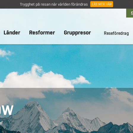
Trygghet på resan när världen förändras
LÄS MER HÄR
Länder
Resformer
Gruppresor
Reseföredrag
OW
e!