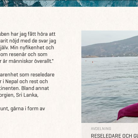
en har jag fått höra att
varit nöjd med de svar jag
själv. Min nyfikenhet och
. Som resenär och som
 är människor överallt."
farenhet som reseledare
r i Nepal och rest och
inenten. Bland annat
orgien, Sri Lanka,
runt, gärna i form av
AVDELNING
RESELEDARE OCH G