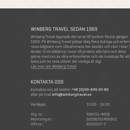
WINBERG TRAVEL SEDAN 1969
Winberg Travel öppnade dörrarna till butiken första gången
1969. På Winberg Travel jobbar idag flera duktiga och erfar
reserådgivare som tillsammans har besökt och rest i över
länder. Vi skräddarsyr resor till jordens alla hörn och delar
gärna med oss av våra erfarenheter och vår kunskap för att
boka just en resa utöver det vanliga åt dig!
Läs mer om Winberg Travel
.
KONTAKTA OSS
Kontakta oss på telefon
+46 (0)40-645 04 90
eller på mail
info@winbergtravel.se
Vardagar:
10.00 - 16.00
Org. nr.:
556251-4009
Momsreg.nr.:
SE556251400901
IATA nr.:
8029157-3