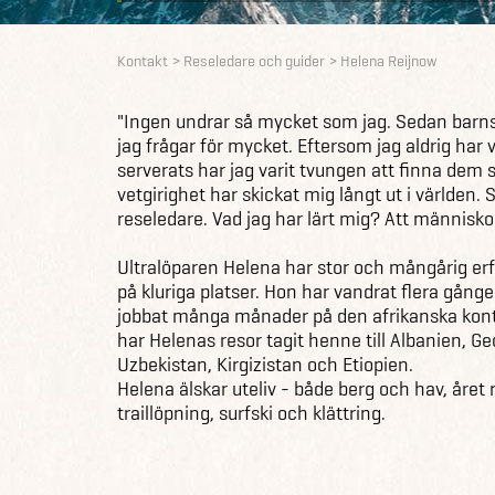
Kontakt
Reseledare och guider
Helena Reijnow
"Ingen undrar så mycket som jag. Sedan barnsb
jag frågar för mycket. Eftersom jag aldrig har 
serverats har jag varit tvungen att finna dem 
vetgirighet har skickat mig långt ut i världen
reseledare. Vad jag har lärt mig? Att människor
Ultralöparen Helena har stor och mångårig er
på kluriga platser. Hon har vandrat flera gånge
jobbat många månader på den afrikanska kont
har Helenas resor tagit henne till Albanien, Ge
Uzbekistan, Kirgizistan och Etiopien.
Helena älskar uteliv - både berg och hav, året 
traillöpning, surfski och klättring.