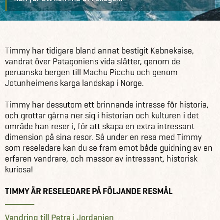
Kontakt
Reseledare och guider
Timmy Jardeskog
Timmy har tidigare bland annat bestigit Kebnekaise,
vandrat över Patagoniens vida slätter, genom de
peruanska bergen till Machu Picchu och genom
Jotunheimens karga landskap i Norge.
Timmy har dessutom ett brinnande intresse för historia,
och grottar gärna ner sig i historian och kulturen i det
område han reser i, för att skapa en extra intressant
dimension på sina resor. Så under en resa med Timmy
som reseledare kan du se fram emot både guidning av en
erfaren vandrare, och massor av intressant, historisk
kuriosa!
TIMMY ÄR RESELEDARE PÅ FÖLJANDE RESMÅL
Vandring till Petra i Jordanien