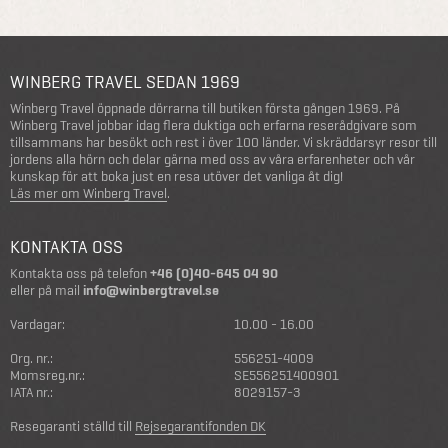
WINBERG TRAVEL SEDAN 1969
Winberg Travel öppnade dörrarna till butiken första gången 1969. På
Winberg Travel jobbar idag flera duktiga och erfarna reserådgivare som
tillsammans har besökt och rest i över 100 länder. Vi skräddarsyr resor till
jordens alla hörn och delar gärna med oss av våra erfarenheter och vår
kunskap för att boka just en resa utöver det vanliga åt dig!
Läs mer om Winberg Travel
.
KONTAKTA OSS
Kontakta oss på telefon
+46 (0)40-645 04 90
eller på mail
info@winbergtravel.se
Vardagar:
10.00 - 16.00
Org. nr.:
556251-4009
Momsreg.nr.:
SE556251400901
IATA nr.:
8029157-3
Resegaranti ställd till
Rejsegarantifonden DK