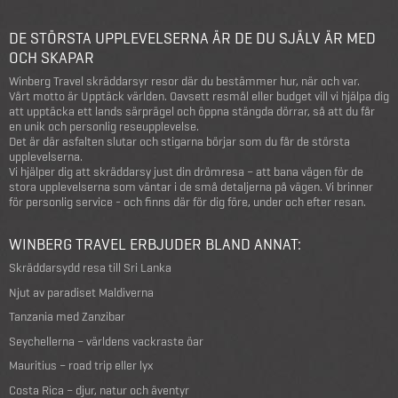
DE STÖRSTA UPPLEVELSERNA ÄR DE DU SJÄLV ÄR MED
OCH SKAPAR
Winberg Travel skräddarsyr resor där du bestämmer hur, när och var.
Vårt motto är Upptäck världen. Oavsett resmål eller budget vill vi hjälpa dig
att upptäcka ett lands särprägel och öppna stängda dörrar, så att du får
en unik och personlig reseupplevelse.
Det är där asfalten slutar och stigarna börjar som du får de största
upplevelserna.
Vi hjälper dig att skräddarsy just din drömresa – att bana vägen för de
stora upplevelserna som väntar i de små detaljerna på vägen. Vi brinner
för personlig service - och finns där för dig före, under och efter resan.
WINBERG TRAVEL ERBJUDER BLAND ANNAT:
Skräddarsydd resa till Sri Lanka
Njut av paradiset Maldiverna
Tanzania med Zanzibar
Seychellerna – världens vackraste öar
Mauritius – road trip eller lyx
Costa Rica – djur, natur och äventyr