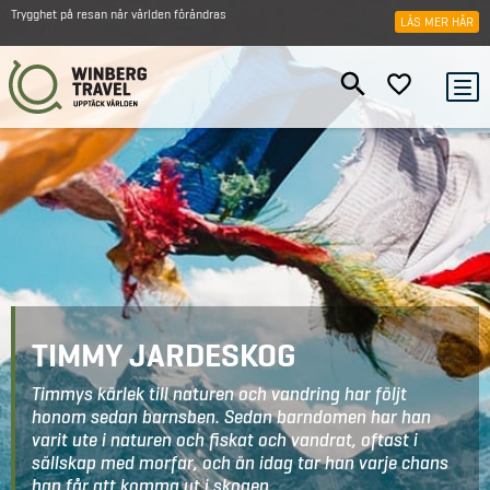
Trygghet på resan när världen förändras
LÄS MER HÄR
TIMMY JARDESKOG
Timmys kärlek till naturen och vandring har följt
honom sedan barnsben. Sedan barndomen har han
varit ute i naturen och fiskat och vandrat, oftast i
sällskap med morfar, och än idag tar han varje chans
han får att komma ut i skogen.