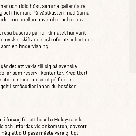
mar och tidig höst, samma gäller östra
ng och Tioman. På västkusten med öarna
nederbörd mellan november och mars.
resa baseras på hur klimatet har varit
ra mycket skiftande och oförutsägbart och
som en fingervisning.
år det att växla till sig på svenska
ollar som reserv i kontanter. Kreditkort
e större städerna samt på finare
inggit i småsedlar innan du besöker
m
.
i förväg för att besöka Malaysia eller
is och utfärdas vid ankomsten, oavsett
g att ditt pass måste vara giltigt i