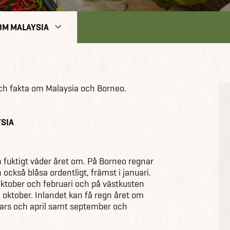
OM MALAYSIA
och fakta om Malaysia och Borneo.
YSIA
h fuktigt väder året om. På Borneo regnar
 också blåsa ordentligt, främst i januari.
ktober och februari och på västkusten
 oktober. Inlandet kan få regn året om
mars och april samt september och