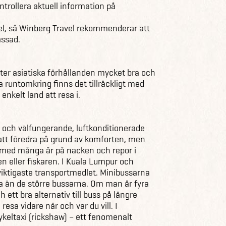
ntrollera aktuell information på
el, så Winberg Travel rekommenderar att
assad.
efter asiatiska förhållanden mycket bra och
 runtomkring finns det tillräckligt med
nkelt land att resa i.
 och välfungerande, luftkonditionerade
 att föredra på grund av komforten, men
 med många år på nacken och repor i
 eller fiskaren. I Kuala Lumpur och
viktigaste transportmedlet. Minibussarna
bla än de större bussarna. Om man är fyra
 ett bra alternativ till buss på längre
resa vidare när och var du vill. I
keltaxi (rickshaw) – ett fenomenalt