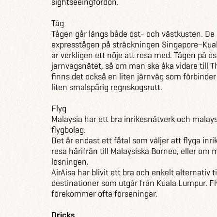
sightseeingfordon.
Tåg
Tågen går längs både öst- och västkusten. De
expresstågen på sträckningen Singapore–Kual
är verkligen ett nöje att resa med. Tågen på ös
järnvägsnätet, så om man ska åka vidare till T
finns det också en liten järnväg som förbind
liten smalspårig regnskogsrutt.
Flyg
Malaysia har ett bra inrikesnätverk och malays
flygbolag.
Det är endast ett fåtal som väljer att flyga 
resa härifrån till Malaysiska Borneo, eller om
lösningen.
AirAisa har blivit ett bra och enkelt alternativ 
destinationer som utgår från Kuala Lumpur. Fly
förekommer ofta förseningar.
Dricks