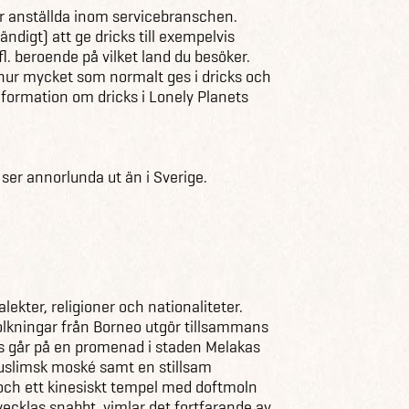
för anställda inom servicebranschen.
ändigt) att ge dricks till exempelvis
fl. beroende på vilket land du besöker.
 hur mycket som normalt ges i dricks och
 information om dricks i Lonely Planets
ser annorlunda ut än i Sverige.
ekter, religioner och nationaliteter.
folkningar från Borneo utgör tillsammans
s går på en promenad i staden Melakas
uslimsk moské samt en stillsam
 och ett kinesiskt tempel med doftmoln
ecklas snabbt, vimlar det fortfarande av