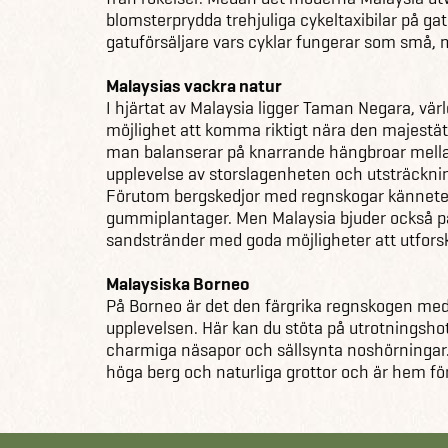
blomsterprydda trehjuliga cykeltaxibilar på ga
gatuförsäljare vars cyklar fungerar som små, m
Malaysias vackra natur
I hjärtat av Malaysia ligger Taman Negara, vär
möjlighet att komma riktigt nära den majestä
man balanserar på knarrande hängbroar mella
upplevelse av storslagenheten och utsträckn
Förutom bergskedjor med regnskogar kännete
gummiplantager. Men Malaysia bjuder också på
sandstränder med goda möjligheter att utforsk
Malaysiska Borneo
På Borneo är det den färgrika regnskogen med 
upplevelsen. Här kan du stöta på utrotningsho
charmiga näsapor och sällsynta noshörningar.
höga berg och naturliga grottor och är hem fö