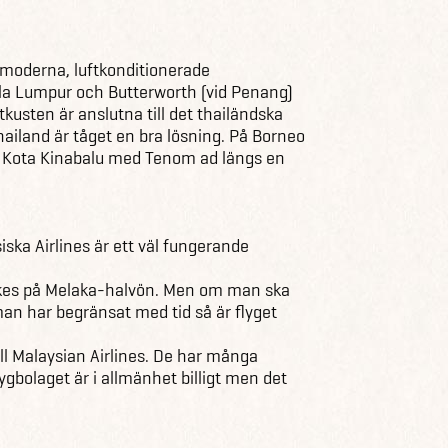
 moderna, luftkonditionerade
a Lumpur och Butterworth (vid Penang)
tkusten är anslutna till det thailändska
hailand är tåget en bra lösning. På Borneo
er Kota Kinabalu med Tenom ad längs en
iska Airlines är ett väl fungerande
inrikes på Melaka-halvön. Men om man ska
 man har begränsat med tid så är flyget
till Malaysian Airlines. De har många
gbolaget är i allmänhet billigt men det