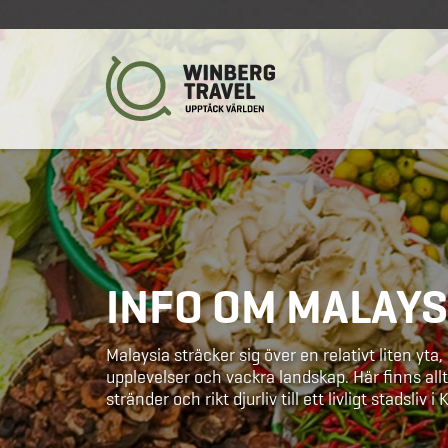
INFO OM MALAYS
Malaysia sträcker sig över en relativt liten yt
upplevelser och vackra landskap. Här finns all
stränder och rikt djurliv till ett livligt stadsliv 