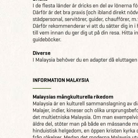
I de flesta länder är dricks en del av lönerna 
Därför är det bra praxis (och ibland direkt nödv
städpersonal, servitörer, guider, chaufförer, m.
Därför rekommenderar vi att du sätter dig in i
till vem innan du ger dig ut på din resa. Hitta
guideböcker.
Diverse
I Malaysia behöver du en adapter då eluttagen 
INFORMATION MALAYSIA
Malaysias mångkulturella rikedom
Malaysia är en kulturell sammanslagning av dial
Malajer, indier, kineser och olika ursprungsbe
det multietniska Malaysia. Om man exempelvi
äldre del, stöter man på både en mässande m
hinduistisk helgedom, en öppen kristen kyrka
från rökelser. Medan det moderna Malaysia utv