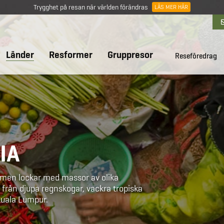
Trygghet på resan när världen förändras
LÄS MER HÄR
Länder
Resformer
Gruppresor
Reseföredrag
IA
a, men lockar med massor av olika
t från djupa regnskogar, vackra tropiska
i Kuala Lumpur.