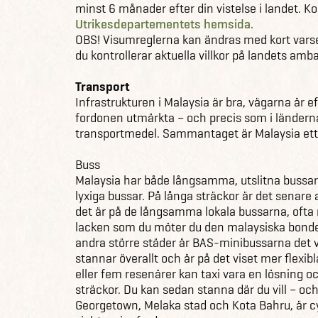
minst 6 månader efter din vistelse i landet. Ko
Utrikesdepartementets hemsida.
OBS! Visumreglerna kan ändras med kort vars
du kontrollerar aktuella villkor på landets amb
Transport
Infrastrukturen i Malaysia är bra, vägarna är 
fordonen utmärkta – och precis som i länderna
transportmedel. Sammantaget är Malaysia ett e
Buss
Malaysia har både långsamma, utslitna bussar
lyxiga bussar. På långa sträckor är det senare
det är på de långsamma lokala bussarna, ofta
lacken som du möter du den malaysiska bonden
andra större städer är BAS-minibussarna det 
stannar överallt och är på det viset mer flexi
eller fem resenärer kan taxi vara en lösning och
sträckor. Du kan sedan stanna där du vill – och 
Georgetown, Melaka stad och Kota Bahru, är cy