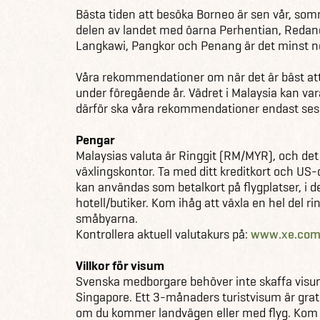
Bästa tiden att besöka Borneo är sen vår, som
delen av landet med öarna Perhentian, Reda
Langkawi, Pangkor och Penang är det minst 
Våra rekommendationer om när det är bäst att 
under föregående år. Vädret i Malaysia kan va
därför ska våra rekommendationer endast ses 
Pengar
Malaysias valuta är Ringgit (RM/MYR), och det g
växlingskontor. Ta med ditt kreditkort och US-d
kan användas som betalkort på flygplatser, i d
hotell/butiker. Kom ihåg att växla en hel del r
småbyarna.
Kontrollera aktuell valutakurs på:
www.xe.co
Villkor för visum
Svenska medborgare behöver inte skaffa visum 
Singapore. Ett 3-månaders turistvisum är grat
om du kommer landvägen eller med flyg. Kom ihå