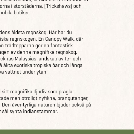
torna i storstäderna. (Trickshaws) och
obila butiker.
ldens äldsta regnskog. Här har du
tiska regnskogen. En Canopy Walk, där
n trädtopparna ger en fantastisk
ingen av denna magnifika regnskog.
cknas Malaysias landskap av te- och
 äkta exotiska tropiska öar och långa
a vattnet under ytan.
sitt magnifika djurliv som präglar
tade men otroligt nyfikna, orangutanger,
 Den äventyrliga naturen bjuder också på
r sällsynta indianstammar.