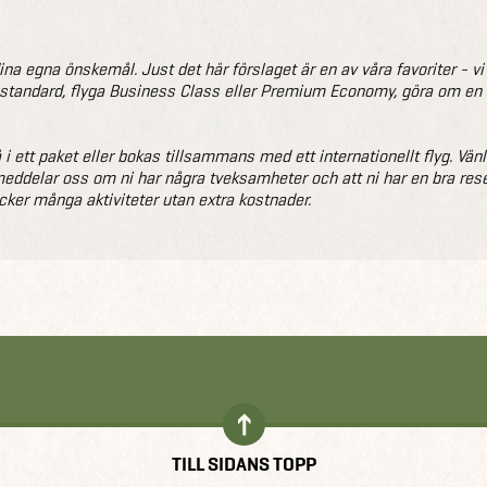
na egna önskemål. Just det här förslaget är en av våra favoriter - vi än
llstandard, flyga Business Class eller Premium Economy, göra om en gr
å i ett paket eller bokas tillsammans med ett internationellt flyg. Vän
i meddelar oss om ni har några tveksamheter och att ni har en bra res
ker många aktiviteter utan extra kostnader.
TILL SIDANS TOPP