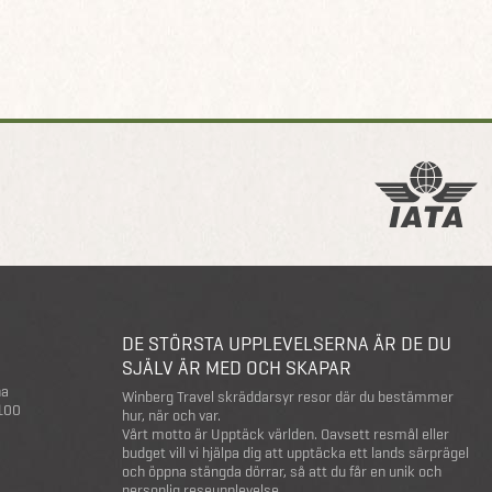
DE STÖRSTA UPPLEVELSERNA ÄR DE DU
SJÄLV ÄR MED OCH SKAPAR
na
Winberg Travel skräddarsyr resor där du bestämmer
 100
hur, när och var.
Vårt motto är Upptäck världen. Oavsett resmål eller
budget vill vi hjälpa dig att upptäcka ett lands särprägel
och öppna stängda dörrar, så att du får en unik och
personlig reseupplevelse.