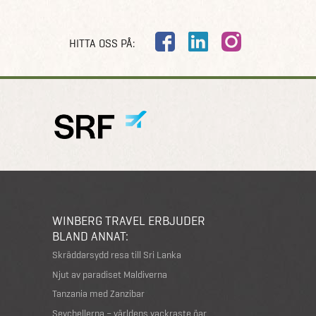
HITTA OSS PÅ:
WINBERG TRAVEL ERBJUDER
BLAND ANNAT:
Skräddarsydd resa till Sri Lanka
Njut av paradiset Maldiverna
Tanzania med Zanzibar
Seychellerna – världens vackraste öar