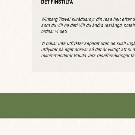
DET FINSTILTA
Winberg Travel skräddarsyr din resa helt efter di
som du vill ha det! Vill du ändra reslängd, hote
ordnar vi det!
Vi bokar inte utflykter separat utan de skall ing
utflykter på eget ansvar så det är viktigt att n
rekommenderar Gouda vars reseförsäkringar täc