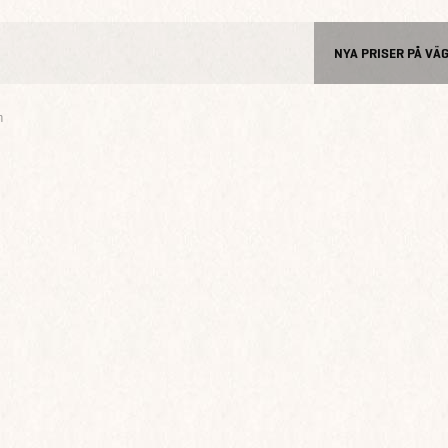
NYA PRISER PÅ VÄ
n