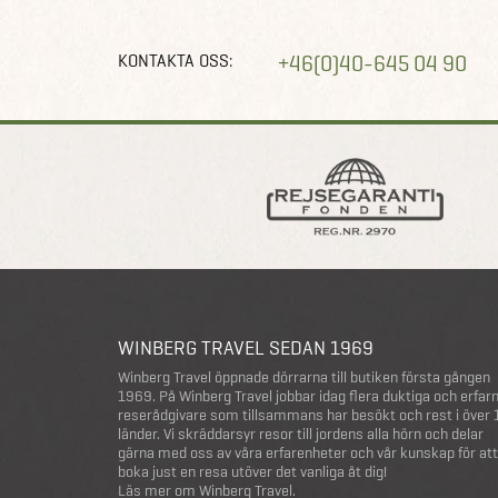
KONTAKTA OSS:
+46(0)40-645 04 90
WINBERG TRAVEL SEDAN 1969
Winberg Travel öppnade dörrarna till butiken första gången
1969. På Winberg Travel jobbar idag flera duktiga och erfar
reserådgivare som tillsammans har besökt och rest i över
länder. Vi skräddarsyr resor till jordens alla hörn och delar
gärna med oss av våra erfarenheter och vår kunskap för att
boka just en resa utöver det vanliga åt dig!
Läs mer om Winberg Travel
.