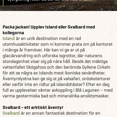
Råd & inspiration
Blogg
Företagsresor dit asfalten tar slut
Packa jackan! Upplev Island eller Svalbard med
kollegorna
Island
är en unik destination med en rad
utomhusaktiviteter som ni kommer prata om på kontoret
i många år framöver. Här kan ni ge er ut på
glaciärvandring och utforska isgrottor, där naturens
storslagenhet visar sig på nära håll. Besök det mäktiga
vattenfallet Skógafoss och den berömda Gyllene Cirkeln
för att se några av Islands mest ikoniska sevärdheter.
Äventyrslystna kan ge sig ut på valsafari, snöskoterturer
eller varför inte en ridtur på islandshästar? Efter en dag
full av upplevelser väntar avkoppling i Blå Lagunen – med
varma geotermiska bad och mineralrika ansiktsmasker.
Svalbard – ett arktiskt äventyr
Svalbard
är en annan fantastisk destination för en