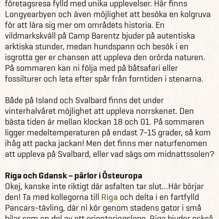
företagsresa fylld med unika upplevelser. Här finns
Longyearbyen och även möjlighet att besöka en kolgruva
för att lära sig mer om områdets historia. En
vildmarkskväll på Camp Barentz bjuder på autentiska
arktiska stunder, medan hundspann och besök i en
isgrotta ger er chansen att uppleva den orörda naturen.
På sommaren kan ni följa med på båtsafari eller
fossilturer och leta efter spår från forntiden i stenarna.
Både på Island och Svalbard finns det under
vinterhalvåret möjlighet att uppleva norrskenet. Den
bästa tiden är mellan klockan 18 och 01. På sommaren
ligger medeltemperaturen på endast 7–15 grader, så kom
ihåg att packa jackan! Men det finns mer naturfenomen
att uppleva på Svalbard, eller vad sägs om midnattssolen?
Riga och Gdansk – pärlor i Östeuropa
Okej, kanske inte riktigt där asfalten tar slut…Här börjar
den! Ta med kollegorna till
Riga
och delta i en fartfylld
Pancars-tävling, där ni kör genom stadens gator i små
bilar som en del av ett orienteringslopp. Riga bjuder också