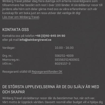
Winberg Travel jobbar idag flera duktiga och erfarna reserådgivare som
tillsammans har besökt och rest i över 100 länder. Vi skräddarsyr resor till
jordens alla hörn och delar gärna med oss av våra erfarenheter och vår
kunskap för att boka just en resa utöver det vanliga åt dig!
Läs mer om Winberg Travel
.
KONTAKTA OSS
Kontakta oss på telefon
+46 (0)40-645 04 90
eller på mail
info@winbergtravel.se
Vardagar:
10.00 - 16.00
Org. nr.:
556251-4009
Momsreg.nr.:
SE556251400901
IATA nr.:
8029157-3
Resegaranti ställd till
Rejsegarantifonden DK
DE STÖRSTA UPPLEVELSERNA ÄR DE DU SJÄLV ÄR MED
OCH SKAPAR
Winberg Travel skräddarsyr resor där du bestämmer hur, när och var.
Vårt motto är Upptäck världen. Oavsett resmål eller budget vill vi hjälpa dig