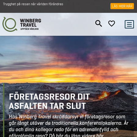
Trygghet på resan när världen förändras
LÄS MER HÄR
FÖRETAGSRESOR DIT
ASFALTEN TAR SLUT
Hos Winberg Travel skräddarsyr vi företagsresor som
går långt utöver de traditionella konferenslokalerna. Är
du och dina kollegor redo för en adrenalinfylld och
oförglömlig resa? Då bör du läsa vidare här…