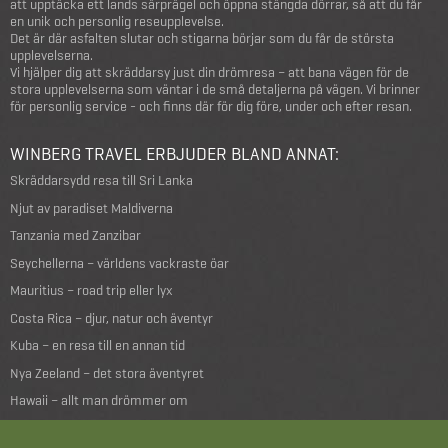
att upptäcka ett lands särprägel och öppna stängda dörrar, så att du får
en unik och personlig reseupplevelse.
Det är där asfalten slutar och stigarna börjar som du får de största
upplevelserna.
Vi hjälper dig att skräddarsy just din drömresa – att bana vägen för de
stora upplevelserna som väntar i de små detaljerna på vägen. Vi brinner
för personlig service - och finns där för dig före, under och efter resan.
WINBERG TRAVEL ERBJUDER BLAND ANNAT:
Skräddarsydd resa till Sri Lanka
Njut av paradiset Maldiverna
Tanzania med Zanzibar
Seychellerna – världens vackraste öar
Mauritius – road trip eller lyx
Costa Rica – djur, natur och äventyr
Kuba – en resa till en annan tid
Nya Zeeland – det stora äventyret
Hawaii – allt man drömmer om