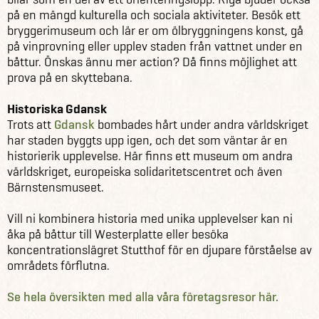
på en mängd kulturella och sociala aktiviteter. Besök ett
bryggerimuseum och lär er om ölbryggningens konst, gå
på vinprovning eller upplev staden från vattnet under en
båttur. Önskas ännu mer action? Då finns möjlighet att
prova på en skyttebana.
Historiska Gdansk
Trots att
Gdansk
bombades hårt under andra världskriget
har staden byggts upp igen, och det som väntar är en
historierik upplevelse. Här finns ett museum om andra
världskriget, europeiska solidaritetscentret och även
Bärnstensmuseet.
Vill ni kombinera historia med unika upplevelser kan ni
åka på båttur till Westerplatte eller besöka
koncentrationslägret Stutthof för en djupare förståelse av
områdets förflutna.
Se hela översikten med alla våra företagsresor här.