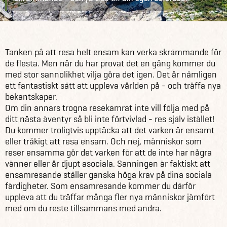
Råd & inspiration
Blogg
Res ensam och få ditt livs resa
Tanken på att resa helt ensam kan verka skrämmande för
de flesta. Men när du har provat det en gång kommer du
med stor sannolikhet vilja göra det igen. Det är nämligen
ett fantastiskt sätt att uppleva världen på - och träffa nya
bekantskaper.
Om din annars trogna resekamrat inte vill följa med på
ditt nästa äventyr så bli inte förtvivlad - res själv istället!
Du kommer troligtvis upptäcka att det varken är ensamt
eller tråkigt att resa ensam. Och nej, människor som
reser ensamma gör det varken för att de inte har några
vänner eller är djupt asociala. Sanningen är faktiskt att
ensamresande ställer ganska höga krav på dina sociala
färdigheter. Som ensamresande kommer du därför
uppleva att du träffar många fler nya människor jämfört
med om du reste tillsammans med andra.