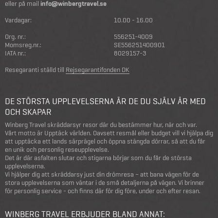
eller på mail
info@winbergtravel.se
Vardagar:
10.00 - 16.00
Org. nr.:
556251-4009
Momsreg.nr.:
SE556251400901
IATA nr.:
8029157-3
Resegaranti ställd till
Rejsegarantifonden DK
DE STÖRSTA UPPLEVELSERNA ÄR DE DU SJÄLV ÄR MED
OCH SKAPAR
Winberg Travel skräddarsyr resor där du bestämmer hur, när och var.
Vårt motto är Upptäck världen. Oavsett resmål eller budget vill vi hjälpa dig
att upptäcka ett lands särprägel och öppna stängda dörrar, så att du får
en unik och personlig reseupplevelse.
Det är där asfalten slutar och stigarna börjar som du får de största
upplevelserna.
Vi hjälper dig att skräddarsy just din drömresa – att bana vägen för de
stora upplevelserna som väntar i de små detaljerna på vägen. Vi brinner
för personlig service - och finns där för dig före, under och efter resan.
WINBERG TRAVEL ERBJUDER BLAND ANNAT: