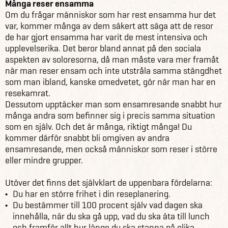
Många reser ensamma
Om du frågar människor som har rest ensamma hur det
var, kommer många av dem säkert att säga att de resor
de har gjort ensamma har varit de mest intensiva och
upplevelserika. Det beror bland annat på den sociala
aspekten av soloresorna, då man måste vara mer framåt
när man reser ensam och inte utstråla samma stängdhet
som man ibland, kanske omedvetet, gör när man har en
resekamrat.
Dessutom upptäcker man som ensamresande snabbt hur
många andra som befinner sig i precis samma situation
som en själv. Och det är många, riktigt många! Du
kommer därför snabbt bli omgiven av andra
ensamresande, men också människor som reser i större
eller mindre grupper.
Utöver det finns det självklart de uppenbara fördelarna:
Du har en större frihet i din reseplanering.
Du bestämmer till 100 procent själv vad dagen ska
innehålla, när du ska gå upp, vad du ska äta till lunch
och framför allt hur länge du ska stanna på olika