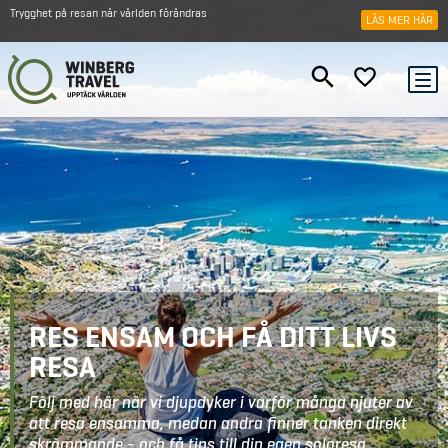
Trygghet på resan när världen förändras
LÄS MER HÄR
RES ENSAM OCH FÅ DITT LIVS
RESA
Följ med här när vi djupdyker i varför många njuter av
att resa ensamma, medan andra finner tanken direkt
skrämmande - och få tips till din egen soloresa.