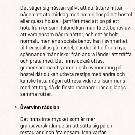
Det säger sig nästan självt att du lättare hittar
någon att äta middag med om du bor på ett hostel
eller guest house - jämfört med att bo på ett
hotellrum ensam. Ibland kan man få ett behov av
att vara ensam några nätter, och det är helt
normalt, men ens sociala behov kan i synnerhet
tillfredsställas på hostel, där det alltid finns nya,
spännande människor från andra länder att träffa
och prata med. Det finns också oftast
gemensamma utrymmen och evenemang på
hostel där du kan utbyta restips med andra och
kanske hitta någon att resa vidare tillsammans
med ett tag, då de flesta resenärer rör sig längs
samma rutter.
Övervinn rädslan
Det finns inte mycket som är mer
gränsöverskridande än att sätta sig på en
restaurang och äta ensam. Men varför