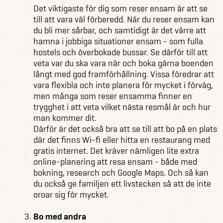
Det viktigaste för dig som reser ensam är att se
till att vara väl förberedd. När du reser ensam kan
du bli mer sårbar, och samtidigt är det värre att
hamna i jobbiga situationer ensam - som fulla
hostels och överbokade bussar. Se därför till att
veta var du ska vara när och boka gärna boenden
långt med god framförhållning. Vissa föredrar att
vara flexibla och inte planera för mycket i förväg,
men många som reser ensamma finner en
trygghet i att veta vilket nästa resmål är och hur
man kommer dit.
Därför är det också bra att se till att bo på en plats
där det finns Wi-fi eller hitta en restaurang med
gratis internet. Det kräver nämligen lite extra
online-planering att resa ensam - både med
bokning, research och Google Maps. Och så kan
du också ge familjen ett livstecken så att de inte
oroar sig för mycket.
Bo med andra