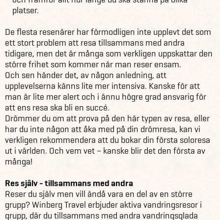
platser.
De flesta resenärer har förmodligen inte upplevt det som
ett stort problem att resa tillsammans med andra
tidigare, men det är många som verkligen uppskattar den
större frihet som kommer när man reser ensam.
Och sen händer det, av någon anledning, att
upplevelserna känns lite mer intensiva. Kanske för att
man är lite mer alert och i ännu högre grad ansvarig för
att ens resa ska bli en succé.
Drömmer du om att prova på den här typen av resa, eller
har du inte någon att åka med på din drömresa, kan vi
verkligen rekommendera att du bokar din första soloresa
ut i världen. Och vem vet – kanske blir det den första av
många!
Res själv - tillsammans med andra
Reser du själv men vill ändå vara en del av en större
grupp? Winberg Travel erbjuder aktiva vandringsresor i
grupp, där du tillsammans med andra vandringsglada