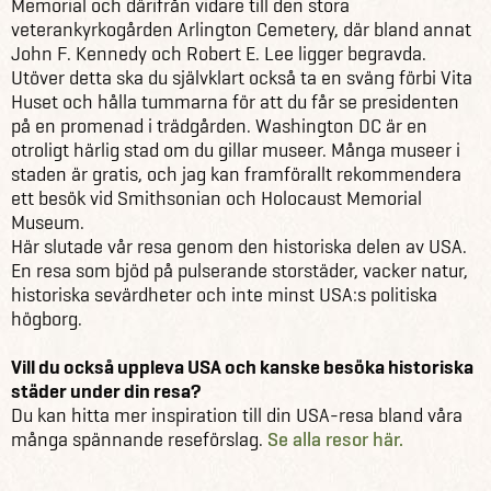
Memorial och därifrån vidare till den stora
veterankyrkogården Arlington Cemetery, där bland annat
John F. Kennedy och Robert E. Lee ligger begravda.
Utöver detta ska du självklart också ta en sväng förbi Vita
Huset och hålla tummarna för att du får se presidenten
på en promenad i trädgården. Washington DC är en
otroligt härlig stad om du gillar museer. Många museer i
staden är gratis, och jag kan framförallt rekommendera
ett besök vid Smithsonian och Holocaust Memorial
Museum.
Här slutade vår resa genom den historiska delen av USA.
En resa som bjöd på pulserande storstäder, vacker natur,
historiska sevärdheter och inte minst USA:s politiska
högborg.
Vill du också uppleva USA och kanske besöka historiska
städer under din resa?
Du kan hitta mer inspiration till din USA-resa bland våra
många spännande reseförslag.
Se alla resor här.