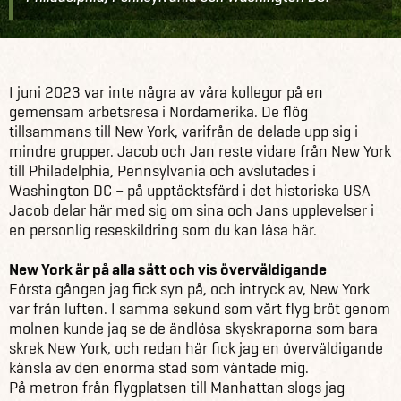
Råd & inspiration
Blogg
Sightseeing i det historiska USA
I juni 2023 var inte några av våra kollegor på en
gemensam arbetsresa i Nordamerika. De flög
tillsammans till New York, varifrån de delade upp sig i
mindre grupper. Jacob och Jan reste vidare från New York
till Philadelphia, Pennsylvania och avslutades i
Washington DC – på upptäcktsfärd i det historiska USA
Jacob delar här med sig om sina och Jans upplevelser i
en personlig reseskildring som du kan läsa här.
New York är på alla sätt och vis överväldigande
Första gången jag fick syn på, och intryck av, New York
var från luften. I samma sekund som vårt flyg bröt genom
molnen kunde jag se de ändlösa skyskraporna som bara
skrek New York, och redan här fick jag en överväldigande
känsla av den enorma stad som väntade mig.
På metron från flygplatsen till Manhattan slogs jag