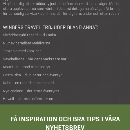
Vi hjälper dig att skräddarsy just din drömresa – att bana vägen för de
stora upplevelserna som väntar i de små detaljerna på vägen. Vi brinner
för personlig service - och finns där för dig före, under och efter resan.
WINBERG TRAVEL ERBJUDER BLAND ANNAT:
Skräddarsydd resa till Sri Lanka
Njut av paradiset Maldiverna
Tanzania med Zanzibar
Seychellerna – världens vackraste öar
Mauritius – road trip eller lyx
Costa Rica – djur, natur och äventyr
Kuba – en resa till en annan tid
Nya Zeeland – det stora äventyret
Hawaii – allt man drömmer om
FÅ INSPIRATION OCH BRA TIPS I VÅRA
NYHETSBREV