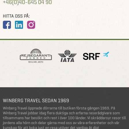
+46(0)40-645 04 90
HITTA OSS PÅ:
WINBERG TRAVEL SEDAN 1969
Winberg Travel öppnade dörrarna till butiken första gången 1969. På
Winberg Travel jobbar idag flera duktiga och erfarna reserådgivare som
tillsammans har besökt och rest i över 100 länder. Vi skräddarsyr resor till
jordens alla hörn och delar gärna med oss av våra erfarenheter och vår
kunskap för att boka just en resa utöver det vanliga åt dig!