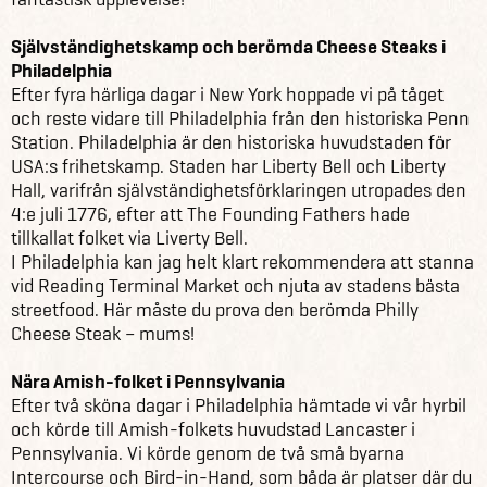
Självständighetskamp och berömda Cheese Steaks i
Philadelphia
Efter fyra härliga dagar i New York hoppade vi på tåget
och reste vidare till Philadelphia från den historiska Penn
Station. Philadelphia är den historiska huvudstaden för
USA:s frihetskamp. Staden har Liberty Bell och Liberty
Hall, varifrån självständighetsförklaringen utropades den
4:e juli 1776, efter att The Founding Fathers hade
tillkallat folket via Liverty Bell.
I Philadelphia kan jag helt klart rekommendera att stanna
vid Reading Terminal Market och njuta av stadens bästa
streetfood. Här måste du prova den berömda Philly
Cheese Steak – mums!
Nära Amish-folket i Pennsylvania
Efter två sköna dagar i Philadelphia hämtade vi vår hyrbil
och körde till Amish-folkets huvudstad Lancaster i
Pennsylvania. Vi körde genom de två små byarna
Intercourse och Bird-in-Hand, som båda är platser där du