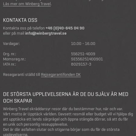
Läs mer om Winberg Travel
.
KONTAKTA OSS
Kontakta oss på telefon
+46 (0)40-645 04 90
eller på mail
info@winbergtravel.se
Vardagar:
10.00 - 16.00
Org. nr.:
556251-4009
Momsreg.nr.:
SE556251400901
IATA nr.:
8029157-3
Resegaranti ställd till
Rejsegarantifonden DK
DE STÖRSTA UPPLEVELSERNA ÄR DE DU SJÄLV ÄR MED
OCH SKAPAR
Winberg Travel skräddarsyr resor där du bestämmer hur, när och var.
Vårt motto är Upptäck världen. Oavsett resmål eller budget vill vi hjälpa dig
att upptäcka ett lands särprägel och öppna stängda dörrar, så att du får
en unik och personlig reseupplevelse.
Det är där asfalten slutar och stigarna börjar som du får de största
upplevelserna.