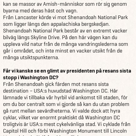
kan se massor av Amish-människor som rör sig genom
byarna med deras häst och vagn.
Från Lancaster körde vi mot Shenandoah National Park
som ligger längs den appalachiska bergskedjan.
Shenandoah National Park består av en extremt vacker
bilväg längs Skyline Drive. På den här vägen kan du
uppleva vild natur från de många vandringslederna som
går i området, och inte minst en vacker utsikt från de
många utsiktspunkterna.
Får vi kanske se en glimt av presidenten på resans sista
stopp i Washington DC?
Från Shenandoah gick färden mot resans sista
destination – USA:s huvudstad Washington DC. Här
lämnade vi tillbaka vår hyrbil vid ankomst till staden, för
om du bor centralt som vi gjorde så kan du utan problem
gå runt mellan sevärdheterna. Vi valde dock att hyra
cyklar, vilket var enormt praktiskt då Washington DC
troligtvis är USA:s mest cykelvänliga stad. Vi cyklade från
Capitol Hill och förbi Washington Monument till Lincoln