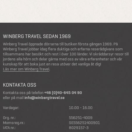
WINBERG TRAVEL SEDAN 1969
Winberg Travel öppnade dörrarna till butiken första gången 1969. På
Winberg Travel jobbar idag flera duktiga och erfarna reserådgivare som
tillsammans har besökt och rest i över 100 länder. Vi skräddarsyr resor till
jordens alla hörn och delar gärna med oss av våra erfarenheter och vår
kunskap för att boka just en resa utöver det vanliga åt dig!
Läs mer om Winberg Travel
.
KONTAKTA OSS
Kontakta oss på telefon
+46 (0)40-645 04 90
eller på mail
info@winbergtravel.se
Vardagar:
10.00 - 16.00
Org. nr.:
556251-4009
Momsreg.nr.:
SE556251400901
IATA nr.:
8029157-3