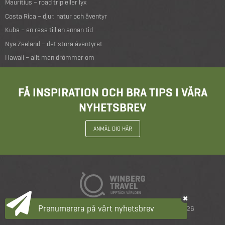
Mauritius – road trip eller lyx
Costa Rica – djur, natur och äventyr
Kuba – en resa till en annan tid
Nya Zeeland – det stora äventyret
Hawaii – allt man drömmer om
FÅ INSPIRATION OCH BRA TIPS I VÅRA
NYHETSBREV
ANMÄL DIG HÄR
Prenumerera på vårt nyhetsbrev
Resevillkor
|
Integritetspolicy
|
copyright 2026