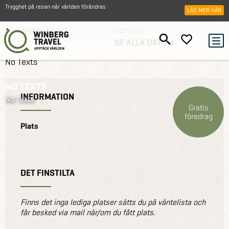
Trygghet på resan när världen förändras
LÄS MER HÄR
FÖREDRAGSHÅLLARE
TIDPUNKT
SE ALLA DATUM
Reseföredrag
Resekvällar
Mauritius | Malmö
No Texts
NO TEXTS
INFORMATION
No Texts
Gratis
föredrag
Plats
DET FINSTILTA
Finns det inga lediga platser sätts du på väntelista och
får besked via mail när/om du fått plats.