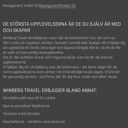
Resegaranti ställd till
Rejsegarantifonden DK
DE STÖRSTA UPPLEVELSERNA ÄR DE DU SJÄLV ÄR MED
OCH SKAPAR
Winberg Travel skräddarsyr resor där du bestämmer hur, när och var.
Vårt motto är Upptäck världen. Oavsett resmål eller budget vill vi hjälpa dig
att upptäcka ett lands särprägel och öppna stängda dörrar, så att du får
en unik och personlig reseupplevelse.
Det är där asfalten slutar och stigarna börjar som du får de största
upplevelserna.
Vi hjälper dig att skräddarsy just din drömresa – att bana vägen för de
stora upplevelserna som väntar i de små detaljerna på vägen. Vi brinner
för personlig service - och finns där för dig före, under och efter resan.
WINBERG TRAVEL ERBJUDER BLAND ANNAT:
Skräddarsydd resa till Sri Lanka
Njut av paradiset Maldiverna
Tanzania med Zanzibar
Seychellerna – världens vackraste öar