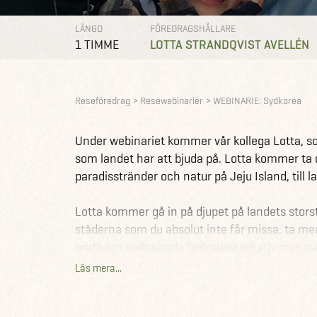
LÄNGD
FÖREDRAGSHÅLLARE
1 TIMME
LOTTA STRANDQVIST AVELLÉN
Reseföredrag
Resewebinarier
WEBINARIE: Sydkorea
Under webinariet kommer vår kollega Lotta, som
som landet har att bjuda på. Lotta kommer ta
paradisstränder och natur på Jeju Island, till
Lotta kommer gå in på djupet på landets stor
städerna som du absolut inte får missa, ta med
prata om spännande boendealternativ som tar
Läs mera...
Då Korea är ett kontrasternas land, kommer Lo
kan vara bra att tänka på inför din resa till Sy