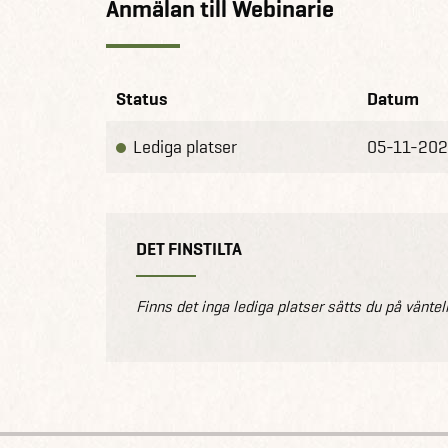
Anmälan till Webinarie
Webinariet är helt gratis och du deltar enkelt on
redan idag och följ med på en virtuell resa g
Status
Datum
Varmt välkommen!
Lediga platser
05-11-20
DET FINSTILTA
Finns det inga lediga platser sätts du på väntel