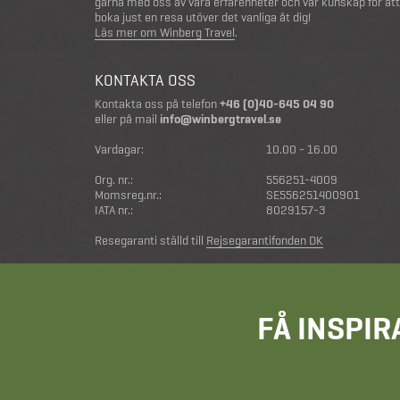
gärna med oss av våra erfarenheter och vår kunskap för att
boka just en resa utöver det vanliga åt dig!
Läs mer om Winberg Travel
.
KONTAKTA OSS
Kontakta oss på telefon
+46 (0)40-645 04 90
eller på mail
info@winbergtravel.se
Vardagar:
10.00 - 16.00
Org. nr.:
556251-4009
Momsreg.nr.:
SE556251400901
IATA nr.:
8029157-3
Resegaranti ställd till
Rejsegarantifonden DK
FÅ INSPIR