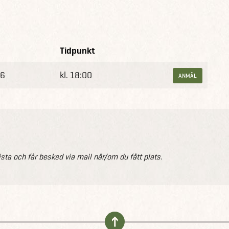
line via din dator, mobil eller surfplatta. Boka din plats
enom Sydkorea.
Tidpunkt
26
kl. 18:00
ANMÄL
ista och får besked via mail när/om du fått plats.