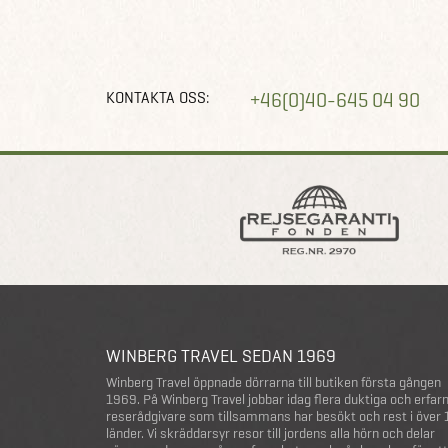
KONTAKTA OSS:
+46(0)40-645 04 90
WINBERG TRAVEL SEDAN 1969
Winberg Travel öppnade dörrarna till butiken första gången
1969. På Winberg Travel jobbar idag flera duktiga och erfar
reserådgivare som tillsammans har besökt och rest i över
länder. Vi skräddarsyr resor till jordens alla hörn och delar