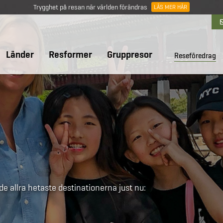
Trygghet på resan när världen förändras
LÄS MER HÄR
Länder
Resformer
Gruppresor
Reseföredrag
e allra hetaste destinationerna just nu: