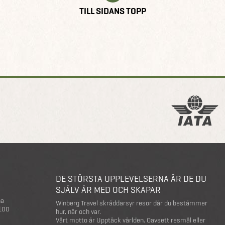
TILL SIDANS TOPP
DE STÖRSTA UPPLEVELSERNA ÄR DE DU
SJÄLV ÄR MED OCH SKAPAR
na
Winberg Travel skräddarsyr resor där du bestämmer
 100
hur, när och var.
Vårt motto är Upptäck världen. Oavsett resmål eller