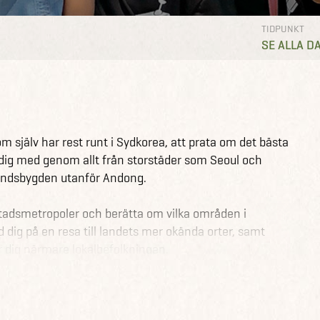
TIDPUNKT
SE ALLA D
 själv har rest runt i Sydkorea, att prata om det bästa
 dig med genom allt från storstäder som Seoul och
 landsbygden utanför Andong.
stadsmetropoler och berätta om vilka områden i
 dig på en resa till landets mer okända orter, samt
 dig närmare lokalbefolkningen.
tta även ge matnyttiga tips och tricks på saker som
dkorea.