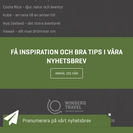
Costa Rica – djur, natur och äventyr
Kuba – en resa till en annan tid
Nya Zeeland – det stora äventyret
Hawaii – allt man drömmer om
FÅ INSPIRATION OCH BRA TIPS I VÅRA
NYHETSBREV
ANMÄL DIG HÄR
Prenumerera på vårt nyhetsbrev
Resevillkor
|
Integritetspolicy
|
copyright 2026