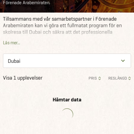
Förenade Arabemiraten.
Tillsammans med vår samarbetspartner i Förenade
Arabemiraten kan vi göra ett fullmatat program för en
skolresa till Dubai och säkra att det professionella
innehållet i resan blir perfekt. Förutom flygbiljetter kan vi
Läs mer...
hjälpa till med besök på olika företag, skolor och museer.
Vi hjälper er med hela resan - från början till slut!
Visa 1 upplevelser
PRIS
RESLÄNGD
Hämtar data