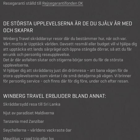
Resegaranti ställd till
Rejsegarantifonden DK
DE STÖRSTA UPPLEVELSERNA ÄR DE DU SJÄLV ÄR MED
OCH SKAPAR
Winberg Travel skräddarsyr resor där du bestämmer hur, när och var.
Vårt motto är Upptäck världen. Oavsett resmål eller budget vill vi hjälpa dig
att upptäcka ett lands särprägel och öppna stängda dörrar, så att du får
en unik och personlig reseupplevelse.
Det är där asfalten slutar och stigarna börjar som du får de största
upplevelserna.
Vi hjälper dig att skräddarsy just din drömresa – att bana vägen för de
stora upplevelserna som väntar i de små detaljerna på vägen. Vi brinner
för personlig service - och finns där för dig före, under och efter resan.
WINBERG TRAVEL ERBJUDER BLAND ANNAT:
Skräddarsydd resa till Sri Lanka
Njut av paradiset Maldiverna
Tanzania med Zanzibar
Seychellerna – världens vackraste öar
Mauritius – road trip eller lyx