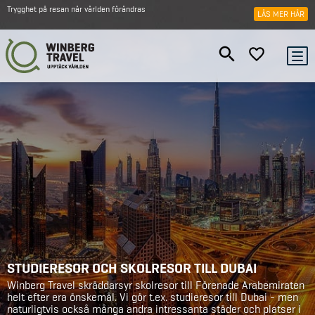
Trygghet på resan när världen förändras
LÄS MER HÄR
STUDIERESOR OCH SKOLRESOR TILL DUBAI
Winberg Travel skräddarsyr skolresor till Förenade Arabemiraten
helt efter era önskemål. Vi gör t.ex. studieresor till Dubai - men
naturligtvis också många andra intressanta städer och platser i