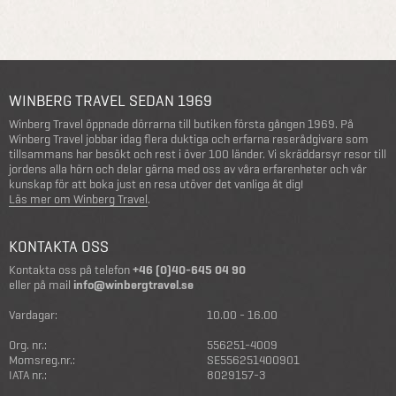
WINBERG TRAVEL SEDAN 1969
Winberg Travel öppnade dörrarna till butiken första gången 1969. På
Winberg Travel jobbar idag flera duktiga och erfarna reserådgivare som
tillsammans har besökt och rest i över 100 länder. Vi skräddarsyr resor till
jordens alla hörn och delar gärna med oss av våra erfarenheter och vår
kunskap för att boka just en resa utöver det vanliga åt dig!
Läs mer om Winberg Travel
.
KONTAKTA OSS
Kontakta oss på telefon
+46 (0)40-645 04 90
eller på mail
info@winbergtravel.se
Vardagar:
10.00 - 16.00
Org. nr.:
556251-4009
Momsreg.nr.:
SE556251400901
IATA nr.:
8029157-3