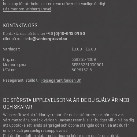
kunskap för att boka just en resa utöver det vanliga åt dig!
Läs mer om Winberg Travel
.
KONTAKTA OSS
Kontakta oss på telefon
+46 (0)40-645 04 90
eller på mail
info@winbergtravel.se
Vardagar:
10.00 - 16.00
Org. nr.:
556251-4009
Momsreg.nr.:
SE556251400901
IATA nr.:
8029157-3
Resegaranti ställd till
Rejsegarantifonden DK
DE STÖRSTA UPPLEVELSERNA ÄR DE DU SJÄLV ÄR MED
OCH SKAPAR
Winberg Travel skräddarsyr resor där du bestämmer hur, när och var.
Vårt motto är Upptäck världen. Oavsett resmål eller budget vill vi hjälpa dig
att upptäcka ett lands särprägel och öppna stängda dörrar, så att du får
en unik och personlig reseupplevelse.
Det är där asfalten slutar och stigarna börjar som du får de största