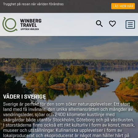
Trygghet på resan när världen förändras
LÄS MER HÄR
VÄDER I SVERIGE
Sverige är perfekt för den som söker naturupplevelser. Ett stort
land med få invånare, den unika allemansrätten och mängder av
vandringsleder, sjöar och 2400 kilometer kustlinje med
skärgårdar både utanför Stockholm, Göteborg och på västkusten.
I storstäderna finns också ett rikt kulturliv i form av konst, musik,
museer och utställningar. Kulinariska upplevelser i form av
lokalproducerat och ekoproducerat är något man håller hårt på