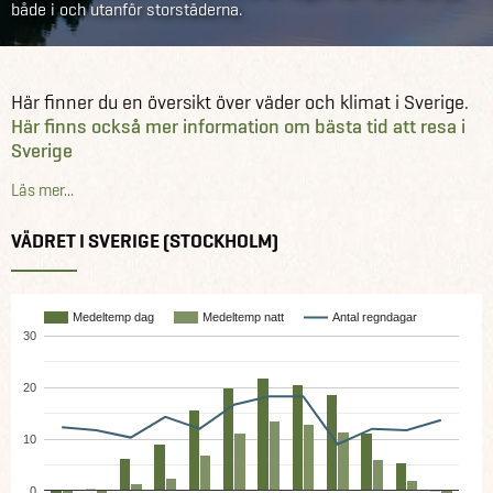
både i och utanför storstäderna.
Här finner du en översikt över väder och klimat i Sverige.
Här finns också mer information om bästa tid att resa i
Sverige
.
Läs mer...
VÄDRET I SVERIGE (STOCKHOLM)
Medeltemp dag
Medeltemp natt
Antal regndagar
30
20
10
0