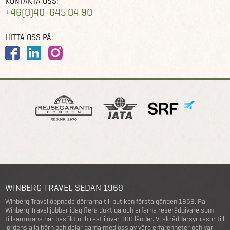
KONTAKTA OSS:
+46(0)40-645 04 90
HITTA OSS PÅ:
WINBERG TRAVEL SEDAN 1969
Winberg Travel öppnade dörrarna till butiken första gången 1969. På
Winberg Travel jobbar idag flera duktiga och erfarna reserådgivare som
tillsammans har besökt och rest i över 100 länder. Vi skräddarsyr resor till
jordens alla hörn och delar gärna med oss av våra erfarenheter och vår