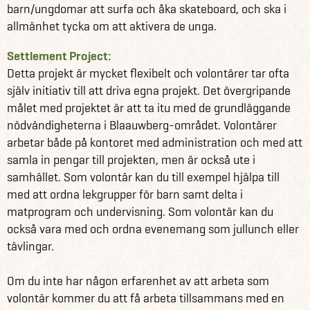
egna initiativ, och behöver se att de människor som leder
barn/ungdomar att surfa och åka skateboard, och ska i
de här projekten är riktigt duktiga på det de gör, även om
allmänhet tycka om att aktivera de unga.
de kanske inte må ha den professionella pedagogiska
Settlement Project:
bakgrunden. Förhållandena skiljer sig åt från det du
Detta projekt är mycket flexibelt och volontärer tar ofta
kanske är van vid, och det är viktigt att vara medveten om
själv initiativ till att driva egna projekt. Det övergripande
det.
målet med projektet är att ta itu med de grundläggande
nödvändigheterna i Blaauwberg-området. Volontärer
Så länge du är öppen och positiv och inställd på att både
arbetar både på kontoret med administration och med att
bidra och lära dig kommer du få en upplevelse för livet.
samla in pengar till projekten, men är också ute i
Det går knappast att vara med om något mer givande än
samhället. Som volontär kan du till exempel hjälpa till
att se människor från olika kulturer mötas och växa ihop
med att ordna lekgrupper för barn samt delta i
– oavsett eventuella språkbarriärer, åldersskillnader och
matprogram och undervisning. Som volontär kan du
livsförutsättningar.
också vara med och ordna evenemang som jullunch eller
tävlingar.
Läs mer om våra andra tillval till din Sydafrikaresa
Läs mer om Sydafrika här
Om du inte har någon erfarenhet av att arbeta som
volontär kommer du att få arbeta tillsammans med en
Du kan volontärarbeta på ett antal olika platser i världen