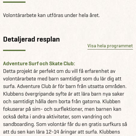
kanske inte verkar så mycket, men all hjälp är bättre än
ingen hjälp, särskilt i ett fattigt land som Sydafrika.
Volontärarbete kan utföras under hela året.
Det finns många olika projekt, som alla är mer eller
mindre flexibla och anpassningsbara efter lokala behov
Detaljerad resplan
och volontärens intressen och kompetenser. Det finns
Visa hela programmet
projekt där du hjälper skolbarn i townships eller barn och
vuxna med funktionsnedsättningar, och projekt där du
hjälper till att rädda utrotningshotade eller skadade djur.
Adventure Surf och Skate Club:
Du kan till exempel vara med och lära barn från olika
Detta projekt är perfekt om du vill få erfarenhet av
townships att simma och kitesurfa och ge dem ett mål
volontärarbete med barn samtidigt som du lär dig att
och en mening samt något att göra under helgerna, eller
surfa. Adventure Club är för barn från utsatta områden.
så kan du hjälpa till vid ett rehabiliteringscenter där man
Klubbens övergripande syfte är att lära barn nya saker
tar hand om djur som inte skulle överleva på egen hand i
och samtidigt hålla dem borta från gatorna. Klubben
naturen. Möjligheterna är oändliga!
fokuserar på sim- och surflektioner, men barnen kan
också delta i andra aktiviteter, som vandring och
Alla kan arbeta som volontär, men vissa av projekten är
sandboarding. Som volontär får du en gratis surfkurs så
bäst lämpade för specifika ålders- eller yrkesgrupper. Vi
att du sen kan lära 12-14 åringar att surfa. Klubbens