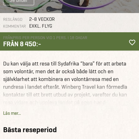
Se bilder
2-8 VECKOR
RESLÄNGD
EXKL. FLYG
KOMMENTAR
FRÅNPRIS PER PERSON VID 1 PERS. I 18 DAGAR
FRÅN 8 450:-
Sydafrika
Reseförslag
Volontärarbete i Sydafrika
Du kan välja att resa till Sydafrika “bara” för att arbeta
som volontär, men det är också både lätt och en
självklarhet att kombinera en volontärresa med en
rundresa i landet efteråt. Winberg Travel kan förmedla
kontakter till ett brett utbud av projekt, varefter du kan
resa vidare och uppleva landet på egen hand.
Läs mer...
En resa som volontär ger dig en unik inblick i en annan
kultur, samtidigt som den hjälper till att göra en enorm
Bästa reseperiod
skillnad för det lokala samhället. Två till fyra veckor