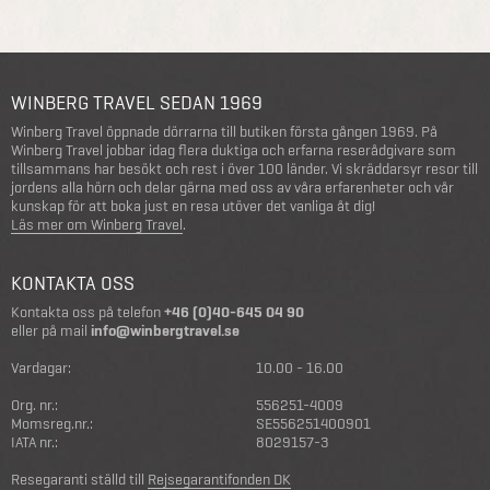
WINBERG TRAVEL SEDAN 1969
Winberg Travel öppnade dörrarna till butiken första gången 1969. På
Winberg Travel jobbar idag flera duktiga och erfarna reserådgivare som
tillsammans har besökt och rest i över 100 länder. Vi skräddarsyr resor till
jordens alla hörn och delar gärna med oss av våra erfarenheter och vår
kunskap för att boka just en resa utöver det vanliga åt dig!
Läs mer om Winberg Travel
.
KONTAKTA OSS
Kontakta oss på telefon
+46 (0)40-645 04 90
eller på mail
info@winbergtravel.se
Vardagar:
10.00 - 16.00
Org. nr.:
556251-4009
Momsreg.nr.:
SE556251400901
IATA nr.:
8029157-3
Resegaranti ställd till
Rejsegarantifonden DK