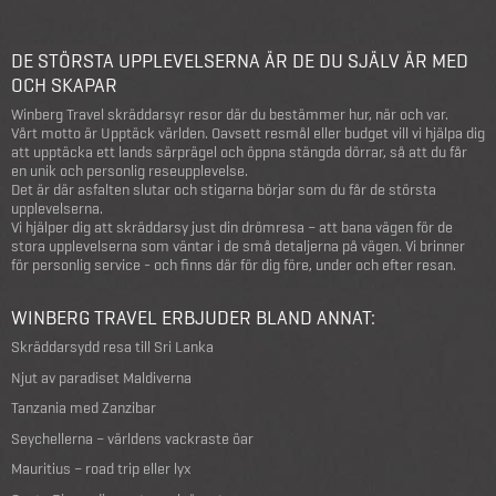
DE STÖRSTA UPPLEVELSERNA ÄR DE DU SJÄLV ÄR MED
OCH SKAPAR
Winberg Travel skräddarsyr resor där du bestämmer hur, när och var.
Vårt motto är Upptäck världen. Oavsett resmål eller budget vill vi hjälpa dig
att upptäcka ett lands särprägel och öppna stängda dörrar, så att du får
en unik och personlig reseupplevelse.
Det är där asfalten slutar och stigarna börjar som du får de största
upplevelserna.
Vi hjälper dig att skräddarsy just din drömresa – att bana vägen för de
stora upplevelserna som väntar i de små detaljerna på vägen. Vi brinner
för personlig service - och finns där för dig före, under och efter resan.
WINBERG TRAVEL ERBJUDER BLAND ANNAT:
Skräddarsydd resa till Sri Lanka
Njut av paradiset Maldiverna
Tanzania med Zanzibar
Seychellerna – världens vackraste öar
Mauritius – road trip eller lyx