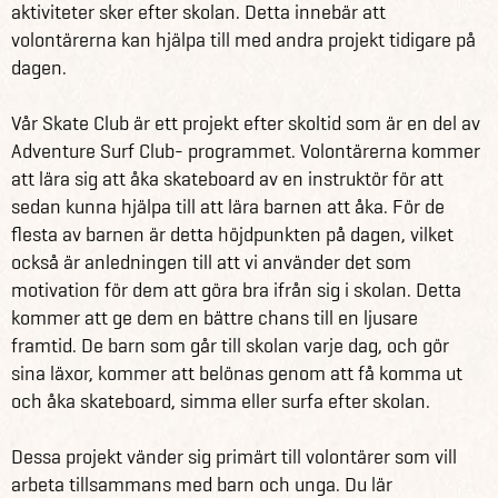
hjälper dig att hitta det projekt som bäst passar dina
aktiviteter sker efter skolan. Detta innebär att
önskningar, ambitioner och förutsättningar.
volontärerna kan hjälpa till med andra projekt tidigare på
dagen.
Vad som förväntas av dig
Volontärarbete och interkulturella resor har en
Vår Skate Club är ett projekt efter skoltid som är en del av
gemensam nämnare: ju mer energi du investerar i det,
Adventure Surf Club- programmet. Volontärerna kommer
desto mer får du ut av det. Det är också viktigt att gå in i
att lära sig att åka skateboard av en instruktör för att
det med rätt inställning – ett volontärarbete handlar inte
sedan kunna hjälpa till att lära barnen att åka. För de
enbart om att ”ge tillbaka till världen”, utan det handlar
flesta av barnen är detta höjdpunkten på dagen, vilket
också om att ödmjukt lära sig mer om olika kulturer och
också är anledningen till att vi använder det som
verksamheter. Det viktigaste är att vara öppen, och att
motivation för dem att göra bra ifrån sig i skolan. Detta
veta hur man samarbetar med människor som kanske
kommer att ge dem en bättre chans till en ljusare
inte är professionellt utbildade i att lära ut till andra.
framtid. De barn som går till skolan varje dag, och gör
sina läxor, kommer att belönas genom att få komma ut
Du är där frivilligt, så även om din insats är värdefull och
och åka skateboard, simma eller surfa efter skolan.
gör skillnad är det viktigt att vara medveten om att du
måste vara proaktiv. Du blir inte ”satt i arbete”, utan har
Dessa projekt vänder sig primärt till volontärer som vill
ett eget ansvar i att själv uppsöka möjligheterna och ta
arbeta tillsammans med barn och unga. Du lär