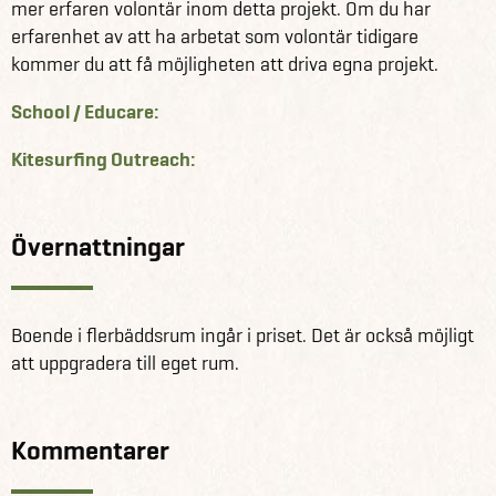
mer erfaren volontär inom detta projekt. Om du har
med hjälp av oss på Winberg Travel. Kolla in
erfarenhet av att ha arbetat som volontär tidigare
vilka länder vi erbjuder volontärarbete i
och välj det som
kommer du att få möjligheten att driva egna projekt.
passar dig bäst, eller snacka med oss för att få vägledning
och råd så hittar vi den perfekta platsen för dig.
School / Educare:
Kitesurfing Outreach:
Övernattningar
Boende i flerbäddsrum ingår i priset. Det är också möjligt
att uppgradera till eget rum.
Kommentarer