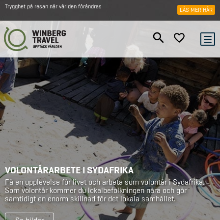
Trygghet på resan när världen förändras
LÄS MER HÄR
VOLONTÄRARBETE I SYDAFRIKA
Få en upplevelse för livet och arbeta som volontär i Sydafrika.
Som volontär kommer du lokalbefolkningen nära och gör
samtidigt en enorm skillnad för det lokala samhället.