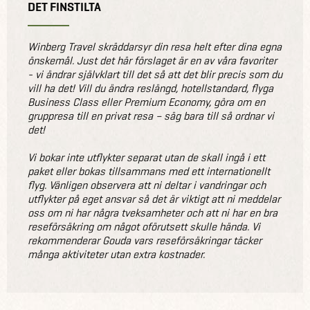
DET FINSTILTA
Winberg Travel skräddarsyr din resa helt efter dina egna
önskemål. Just det här förslaget är en av våra favoriter
- vi ändrar självklart till det så att det blir precis som du
vill ha det! Vill du ändra reslängd, hotellstandard, flyga
Business Class eller Premium Economy, göra om en
gruppresa till en privat resa – säg bara till så ordnar vi
det!
Vi bokar inte utflykter separat utan de skall ingå i ett
paket eller bokas tillsammans med ett internationellt
flyg. Vänligen observera att ni deltar i vandringar och
utflykter på eget ansvar så det är viktigt att ni meddelar
oss om ni har några tveksamheter och att ni har en bra
reseförsäkring om något oförutsett skulle hända. Vi
rekommenderar Gouda vars reseförsäkringar täcker
många aktiviteter utan extra kostnader.