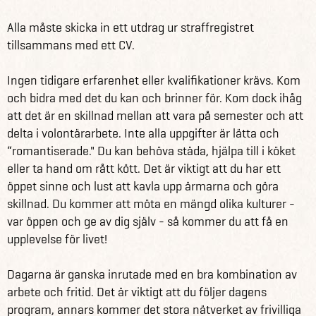
Alla måste skicka in ett utdrag ur straffregistret
tillsammans med ett CV.
Ingen tidigare erfarenhet eller kvalifikationer krävs. Kom
och bidra med det du kan och brinner för. Kom dock ihåg
att det är en skillnad mellan att vara på semester och att
delta i volontärarbete. Inte alla uppgifter är lätta och
“romantiserade." Du kan behöva städa, hjälpa till i köket
eller ta hand om rått kött. Det är viktigt att du har ett
öppet sinne och lust att kavla upp ärmarna och göra
skillnad. Du kommer att möta en mängd olika kulturer -
var öppen och ge av dig själv - så kommer du att få en
upplevelse för livet!
Dagarna är ganska inrutade med en bra kombination av
arbete och fritid. Det är viktigt att du följer dagens
program, annars kommer det stora nätverket av frivilliga