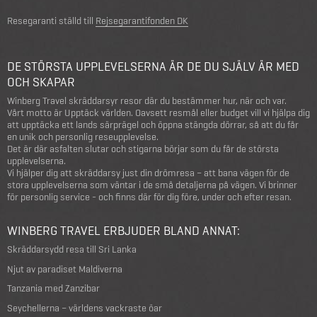
Resegaranti ställd till
Rejsegarantifonden DK
DE STÖRSTA UPPLEVELSERNA ÄR DE DU SJÄLV ÄR MED
OCH SKAPAR
Winberg Travel skräddarsyr resor där du bestämmer hur, när och var.
Vårt motto är Upptäck världen. Oavsett resmål eller budget vill vi hjälpa dig
att upptäcka ett lands särprägel och öppna stängda dörrar, så att du får
en unik och personlig reseupplevelse.
Det är där asfalten slutar och stigarna börjar som du får de största
upplevelserna.
Vi hjälper dig att skräddarsy just din drömresa – att bana vägen för de
stora upplevelserna som väntar i de små detaljerna på vägen. Vi brinner
för personlig service - och finns där för dig före, under och efter resan.
WINBERG TRAVEL ERBJUDER BLAND ANNAT:
Skräddarsydd resa till Sri Lanka
Njut av paradiset Maldiverna
Tanzania med Zanzibar
Seychellerna – världens vackraste öar