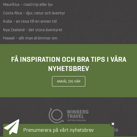
Mauritius – road trip eller lyx
Costa Rica – djur, natur och äventyr
Kuba – en resa till en annan tid
Nya Zeeland – det stora äventyret
Hawaii – allt man drömmer om
FÅ INSPIRATION OCH BRA TIPS I VÅRA
NYHETSBREV
ANMÄL DIG HÄR
Prenumerera på vårt nyhetsbrev
Resevillkor
|
Integritetspolicy
|
copyright 2026