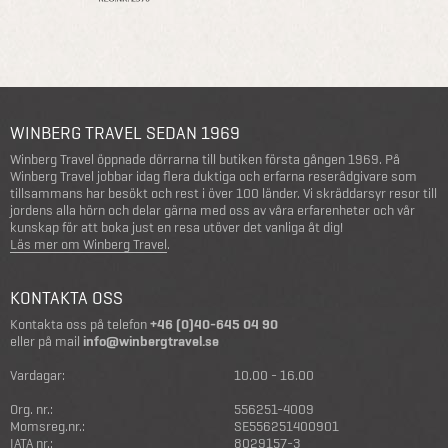
WINBERG TRAVEL SEDAN 1969
Winberg Travel öppnade dörrarna till butiken första gången 1969. På
Winberg Travel jobbar idag flera duktiga och erfarna reserådgivare som
tillsammans har besökt och rest i över 100 länder. Vi skräddarsyr resor till
jordens alla hörn och delar gärna med oss av våra erfarenheter och vår
kunskap för att boka just en resa utöver det vanliga åt dig!
Läs mer om Winberg Travel
.
KONTAKTA OSS
Kontakta oss på telefon
+46 (0)40-645 04 90
eller på mail
info@winbergtravel.se
Vardagar:
10.00 - 16.00
Org. nr.:
556251-4009
Momsreg.nr.:
SE556251400901
IATA nr.:
8029157-3