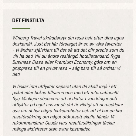
DET FINSTILTA
Winberg Travel skräddarsyr din resa helt efter dina egna
önskemål. Just det här förslaget är en av våra favoriter
- vi ändrar självklart till det så att det blir precis som du
vill ha det! Vill du ändra reslängd, hotellstandard, flyga
Business Class eller Premium Economy, göra om en
gruppresa till en privat resa – säg bara till så ordnar vi
det!
Vi bokar inte utflykter separat utan de skall ingå i ett
paket eller bokas tillsammans med ett internationellt
flyg. Vänligen observera att ni deltar i vandringar och
utflykter på eget ansvar så det är viktigt att ni meddelar
oss om ni har några tveksamheter och att ni har en bra
reseförsäkring om något oförutsett skulle hända. Vi
rekommenderar Gouda vars reseförsäkringar täcker
många aktiviteter utan extra kostnader.