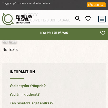
Trygghet på resan när världen förändras
LÄS MER HÄR
NO TEXTS
RESLÄNGD
INKLUSIVE FLYG OCH BAGAGE
KOMMENTAR
NYA PRISER PÅ VÄG
No Texts
Thailand
Reseförslag
Tregenerationersresa i Thailand
No Texts
INFORMATION
Vad betyder frånpris?
Vad är inkluderat?
Kan reseförslaget ändras?