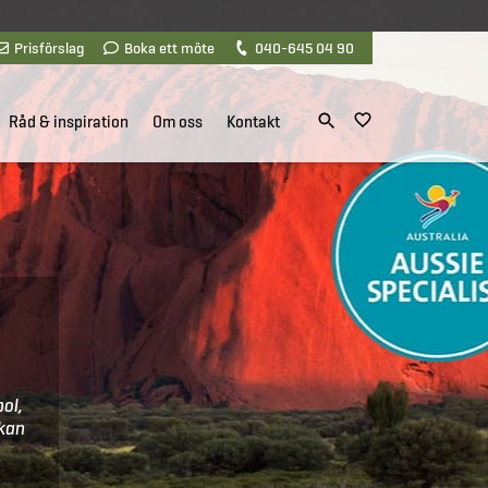
Prisförslag
Boka ett möte
040-645 04 90
Råd & inspiration
Om oss
Kontakt
pol,
 kan