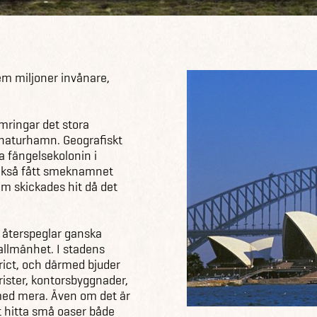
em miljoner invånare,
mringar det stora
naturhamn. Geografiskt
ka fängelsekolonin i
också fått smeknamnet
om skickades hit då det
 återspeglar ganska
 allmänhet. I stadens
rict, och därmed bjuder
rister, kontorsbyggnader,
 med mera. Även om det är
tt hitta små oaser både