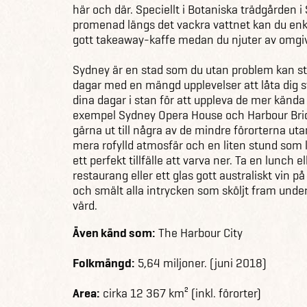
här och där. Speciellt i Botaniska trädgården i
promenad längs det vackra vattnet kan du enk
gott takeaway-kaffe medan du njuter av omgi
Sydney är en stad som du utan problem kan sta
dagar med en mängd upplevelser att låta dig 
dina dagar i stan för att uppleva de mer kända 
exempel Sydney Opera House och Harbour Brid
gärna ut till några av de mindre förorterna ut
mera rofylld atmosfär och en liten stund som 
ett perfekt tillfälle att varva ner. Ta en lunch
restaurang eller ett glas gott australiskt vin p
och smält alla intrycken som sköljt fram unde
värd.
Även känd som:
The Harbour City
Folkmängd:
5,64 miljoner. (juni 2018)
Area:
cirka 12 367 km² (inkl. förorter)