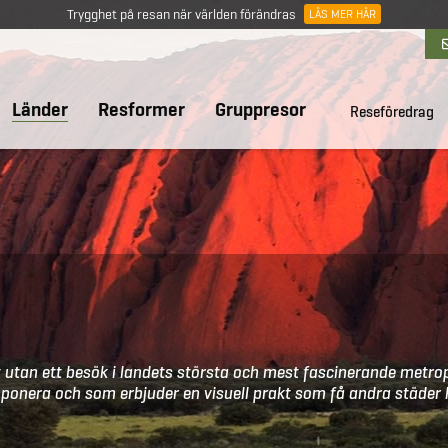
Trygghet på resan när världen förändras
LÄS MER HÄR
Länder
Resformer
Gruppresor
Reseföredrag
ett utan ett besök i landets största och mest fascinerande metro
ponera och som erbjuder en visuell prakt som få andra städer