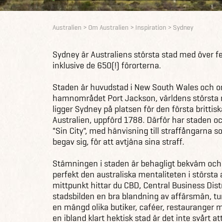
Australien
Om Australien
Inspiration
Sydney
Sydney är Australiens största stad med över f
inklusive de 650(!) förorterna.
Staden är huvudstad i New South Wales och o
hamnområdet Port Jackson, världens största 
ligger Sydney på platsen för den första brittis
Australien, uppförd 1788. Därför har staden 
"Sin City", med hänvisning till straffångarna s
begav sig, för att avtjäna sina straff.
Stämningen i staden är behagligt bekväm och
perfekt den australiska mentaliteten i största
mittpunkt hittar du CBD, Central Business Dist
stadsbilden en bra blandning av affärsmän, tu
en mängd olika butiker, caféer, restauranger
en ibland klart hektisk stad är det inte svårt a