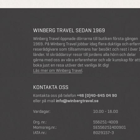
WINBERG TRAVEL SEDAN 1969
Winberg Travel öppnade dörrarna till butiken första gången
1969. På Winberg Travel jobbar idag flera duktiga och erfar
reserådgivare som tillsammans har besökt och rest i över
länder. Vi skräddarsyr resor till jordens alla hörn och delar
gärna med oss av våra erfarenheter och vår kunskap för att
boka just en resa utöver det vanliga åt dig!
Läs mer om Winberg Travel
.
KONTAKTA OSS
Kontakta oss på telefon
+46 (0)40-645 04 90
eller på mail
info@winbergtravel.se
Vardagar:
10.00 - 16.00
Org. nr.:
556251-4009
Momsreg.nr.:
SE556251400901
IATA nr.:
8029157-3