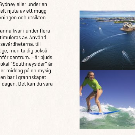
 Sydney eller under en
elt njuta av ett mugg
vningen och utsikten.
nna kvar i under flera
stimuleras av. Använd
sevärdheterna, till
ge, men ta dig också
anför centrum. Här bjuds
lokal ”Southneysider” är
 eller middag på en mysig
å en bar i grannskapet
r dagen. Det kan du vara